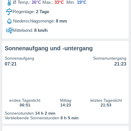
Ø Temp.:
26°C
Max.:
33°C
Min:
19°C
ntwicklung
serung der
Regentage:
2
Tage
g
Niederschlagsmenge:
8 mm
 Daten zur
Mittelwind:
8 km/h
n Inhalten.
ten und
Sonnenaufgang und -untergang
ion durch
on
Sonnenaufgang
Sonnenuntergang
,
07:21
21:23
erte
d Inhalte,
on
ung und der
ce von
erstes Tageslicht
Mittag
letztes Tageslicht
nforschung
06:51
14:23
21:53
icklung
serung von
Sonnenstunden
14 h 2 min
.
Verbleibende Sonnenstunden
6 h 5 min
sere 1199