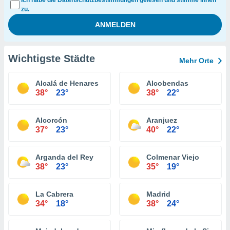
Ich habe die Datenschutzbestimmungen gelesen und stimme ihnen
zu.
Wichtigste Städte
Mehr Orte
Alcalá de Henares
Alcobendas
38°
23°
38°
22°
Alcorcón
Aranjuez
37°
23°
40°
22°
Arganda del Rey
Colmenar Viejo
38°
23°
35°
19°
La Cabrera
Madrid
34°
18°
38°
24°