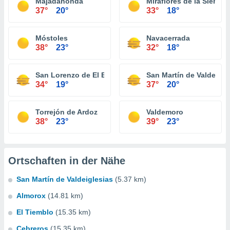
Majadahonda
Miraflores de la Sierra
37°
20°
33°
18°
Móstoles
Navacerrada
38°
23°
32°
18°
San Lorenzo de El Escorial
San Martín de Valdeigle
34°
19°
37°
20°
Torrejón de Ardoz
Valdemoro
38°
23°
39°
23°
Ortschaften in der Nähe
San Martín de Valdeiglesias
(5.37 km)
Almorox
(14.81 km)
El Tiemblo
(15.35 km)
Cebreros
(15.35 km)