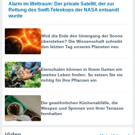
Alarm im Weltraum: Der private Satellit, der zur
Rettung des Swift-Teleskops der NASA entsandt
wurde
Wird die Erde den Untergang der Sonne
überstehen? Die Wissenschaft schreibt
den letzten Tag unseres Planeten neu
Eierschalen können in Ihrem Garten ein
zweites Leben finden: So setzen Sie sie
richtig für Ihre Pflanzen ein
Die gewöhnlichen Küchenabfälle, die
Wespen und Spinnen von Ihrer Terrasse
fernhalten
Video