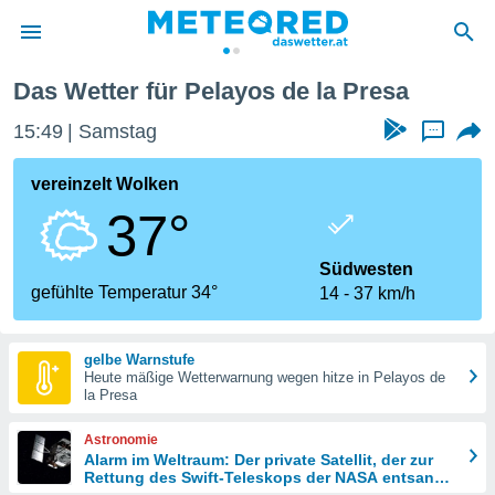
Das Wetter für Pelayos de la Presa
politik
15:49
Samstag
...
von
at) wurde
vereinzelt Wolken
uten
37°
m
llen, dass
estellten
Südwesten
nen von
gefühlte Temperatur 34°
14
37 km/h
tät sind.
 diese
er die
gelbe Warnstufe
Optionen
Heute mäßige Wetterwarnung wegen hitze in Pelayos de
la Presa
 cookies
Astronomie
s adgang
Alarm im Weltraum: Der private Satellit, der zur
Rettung des Swift-Teleskops der NASA entsandt
gitale