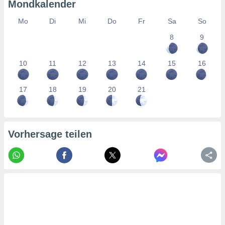
tner
Mondkalender
Mo
Di
Mi
Do
Fr
Sa
So
8
9
10
11
12
13
14
15
16
17
18
19
20
21
Vorhersage teilen