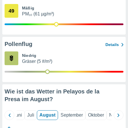
von
Mäßig
49
erte
PM₁₀ (61 µg/m³)
verwendung
n zur
erter
rstellung
Pollenflug
n zur
Details
ierung von
verwendung
Niedrig
n zur
Gräser (5 #/m³)
erter
essung der
ung,
er
Wie ist das Wetter in Pelayos de la
ce von
analyse von
Presa im
August
?
n durch
 oder
onen von
Mai
Juni
Juli
August
September
Oktober
Novembe
nen