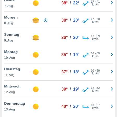
okies oder
17
-
41
38°
/
22°
km/h
7. Aug
 Partner
e es uns
n, das
Morgen
17
-
40
38°
/
20°
uf der
km/h
8. Aug
 verfolgen
lysieren
Sonntag
17
-
39
36°
/
20°
km/h
9. Aug
s Profil zu
um Ihnen
ierende
Montag
16
-
39
35°
/
19°
nd
km/h
10. Aug
erte Inhalte
. Weitere
Dienstag
10
-
29
nen finden
37°
/
18°
km/h
11. Aug
rer
tlinie
. Sie
Mittwoch
e
12
-
32
39°
/
19°
km/h
 jederzeit
12. Aug
, indem Sie
altfläche
Donnerstag
13
-
37
stellungen
40°
/
20°
km/h
13. Aug
n Rand
bsite