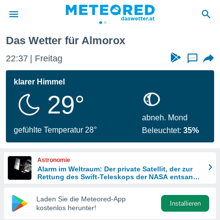
morox
Das Wetter für Almorox
politik
22:37
Freitag
...
von
at) wurde
klarer Himmel
uten
29°
m
llen, dass
estellten
abneh. Mond
nen von
gefühlte Temperatur 28°
Beleuchtet:
35%
tät sind.
 diese
er die
Astronomie
Optionen
Alarm im Weltraum: Der private Satellit, der zur
Rettung des Swift-Teleskops der NASA entsandt
wurde
 cookies
Laden Sie die Meteored-App
s adgang
Installieren
kostenlos herunter!
gitale