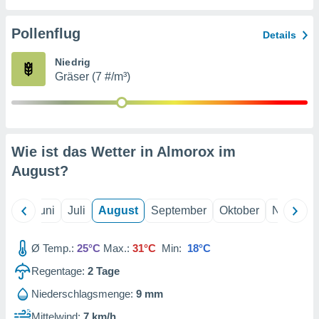
von
erte
Pollenflug
Details
verwendung
n zur
Niedrig
Gräser (7 #/m³)
erter
rstellung
n zur
ierung von
verwendung
Wie ist das Wetter in Almorox im
n zur
August
?
erter
essung der
ung,
Mai
Juni
Juli
August
September
Oktober
Novembe
er
ce von
analyse von
Ø Temp.:
25°C
Max.:
31°C
Min:
18°C
n durch
Regentage:
2
Tage
 oder
onen von
Niederschlagsmenge:
9 mm
nen
Mittelwind:
7 km/h