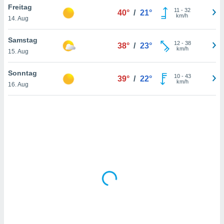
Freitag
11
-
32
40°
/
21°
km/h
14. Aug
IV,
Samstag
12
-
38
38°
/
23°
kie-
km/h
15. Aug
er
Sonntag
10
-
43
39°
/
22°
it der
km/h
16. Aug
n von
cht
den sind,
 weiterhin
 Website
t
 indem Sie
ieren. In
l werden
über
, dass wir
s
, die für die
auf der
twendig