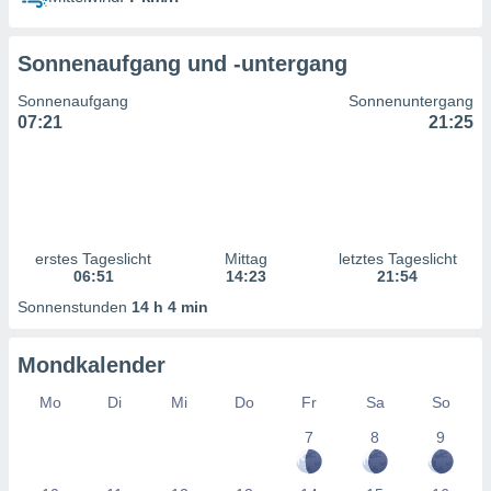
ntwicklung
serung der
Sonnenaufgang und -untergang
g
 Daten zur
Sonnenaufgang
Sonnenuntergang
n Inhalten.
07:21
21:25
ten und
ion durch
on
,
erte
erstes Tageslicht
Mittag
letztes Tageslicht
d Inhalte,
06:51
14:23
21:54
on
Sonnenstunden
14 h 4 min
ung und der
ce von
Mondkalender
nforschung
icklung
Mo
Di
Mi
Do
Fr
Sa
So
serung von
7
8
9
.
sere 1199