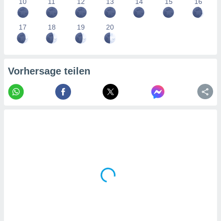
10
11
12
13
14
15
16
tner
17
18
19
20
Vorhersage teilen