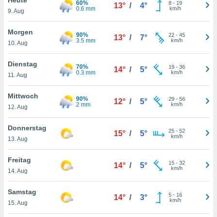
60%
okies oder
8
-
19
13°
/
4°
0.6 mm
km/h
9. Aug
 Partner
e es uns
n, das
Morgen
90%
22
-
45
13°
/
7°
uf der
3.5 mm
km/h
10. Aug
 verfolgen
lysieren
Dienstag
70%
19
-
36
14°
/
5°
0.3 mm
km/h
11. Aug
s Profil zu
um Ihnen
ierende
Mittwoch
90%
29
-
56
12°
/
5°
nd
2 mm
km/h
12. Aug
erte Inhalte
. Weitere
Donnerstag
25
-
52
nen finden
15°
/
5°
km/h
13. Aug
rer
tlinie
. Sie
Freitag
e
15
-
32
14°
/
5°
km/h
 jederzeit
14. Aug
, indem Sie
altfläche
Samstag
5
-
16
stellungen
14°
/
3°
km/h
15. Aug
n Rand
bsite