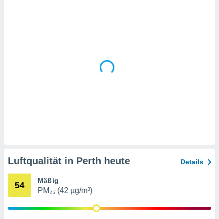
 jederzeit
oder der
beitung
hen, indem
ser
f "
en
" oder
tlinie
es
gør
 under
ndlingen:
von oder
Luftqualität in Perth heute
Details
nen auf
erät,
Mäßig
g
54
PM₂₅ (42 µg/m³)
 Daten zur
on
igen,