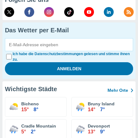
Das Wetter per E-Mail
Ich habe die Datenschutzbestimmungen gelesen und stimme ihnen
zu.
Wichtigste Städte
Mehr Orte
Bicheno
Bruny Island
15°
8°
14°
7°
Cradle Mountain
Devonport
5°
2°
13°
9°