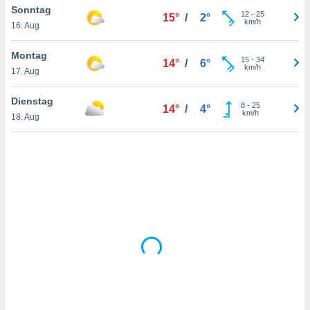
Sonntag
12
-
25
15°
/
2°
km/h
16. Aug
IV,
Montag
15
-
34
14°
/
6°
kie-
km/h
17. Aug
er
Dienstag
8
-
25
14°
/
4°
it der
km/h
18. Aug
n von
cht
den sind,
 weiterhin
 Website
t
 indem Sie
ieren. In
l werden
über
, dass wir
s
, die für die
auf der
twendig