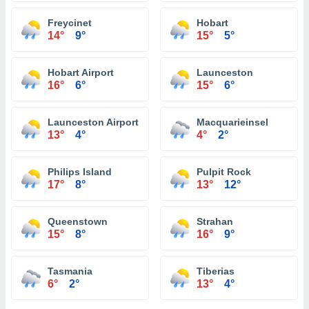
Freycinet
Hobart
14°
9°
15°
5°
Hobart Airport
Launceston
16°
6°
15°
6°
Launceston Airport
Macquarieinsel
13°
4°
4°
2°
Philips Island
Pulpit Rock
17°
8°
13°
12°
Queenstown
Strahan
15°
8°
16°
9°
Tasmania
Tiberias
6°
2°
13°
4°