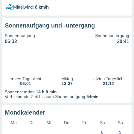
ntwicklung
Mittelwind:
8 km/h
serung der
g
Sonnenaufgang und -untergang
 Daten zur
n Inhalten.
Sonnenaufgang
Sonnenuntergang
06:32
20:41
ten und
ion durch
on
,
erte
d Inhalte,
erstes Tageslicht
Mittag
letztes Tageslicht
on
06:01
13:37
21:12
ung und der
ce von
Sonnenstunden
14 h 9 min
Verbleibende Zeit bis zum Sonnenaufgang
54min
nforschung
icklung
Mondkalender
serung von
.
Mo
Di
Mi
Do
Fr
Sa
So
sere 1199
8
9