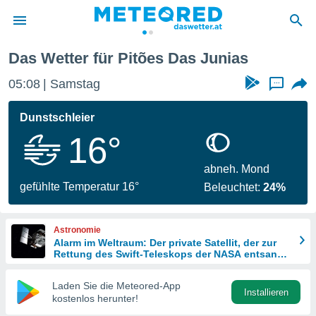
Das Wetter für Pitões Das Junias
politik
05:08
Samstag
...
von
at) wurde
Dunstschleier
uten
16°
m
llen, dass
estellten
abneh. Mond
nen von
gefühlte Temperatur 16°
Beleuchtet:
24%
tät sind.
 diese
er die
Astronomie
Optionen
Alarm im Weltraum: Der private Satellit, der zur
Rettung des Swift-Teleskops der NASA entsandt
wurde
 cookies
Laden Sie die Meteored-App
s adgang
Installieren
kostenlos herunter!
gitale