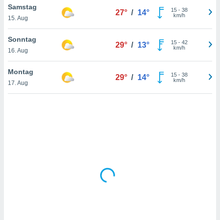
Samstag
15
-
38
27°
/
14°
km/h
15. Aug
IV,
Sonntag
15
-
42
29°
/
13°
kie-
km/h
16. Aug
er
Montag
15
-
38
29°
/
14°
it der
km/h
17. Aug
n von
cht
den sind,
 weiterhin
 Website
t
 indem Sie
ieren. In
l werden
über
, dass wir
s
, die für die
auf der
twendig