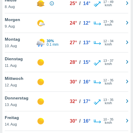
okies oder
17
-
49
25°
/
14°
km/h
8. Aug
 Partner
e es uns
n, das
Morgen
13
-
36
24°
/
12°
uf der
km/h
9. Aug
 verfolgen
lysieren
Montag
30%
12
-
34
27°
/
13°
0.1 mm
km/h
10. Aug
s Profil zu
um Ihnen
ierende
Dienstag
13
-
37
28°
/
15°
nd
km/h
11. Aug
erte Inhalte
. Weitere
Mittwoch
12
-
35
nen finden
30°
/
16°
km/h
12. Aug
rer
tlinie
. Sie
Donnerstag
e
13
-
35
32°
/
17°
km/h
 jederzeit
13. Aug
, indem Sie
altfläche
Freitag
10
-
35
stellungen
30°
/
16°
km/h
14. Aug
n Rand
bsite