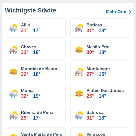
Wichtigste Städte
Mehr Orte
Alijó
Boticas
31°
17°
31°
18°
Chaves
Mesão Frio
33°
18°
30°
18°
Mondim de Basto
Montalegre
32°
18°
27°
15°
Murça
Pitões Das Junias
32°
19°
25°
14°
Ribeira de Pena
Sabrosa
29°
17°
31°
18°
Santa Marta de Penaguião
Valpaços