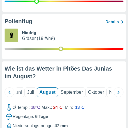
von
erte
verwendung
Pollenflug
Details
n zur
Niedrig
erter
Gräser (19 #/m³)
rstellung
n zur
ierung von
verwendung
n zur
Wie ist das Wetter in Pitões Das Junias
erter
im
August
?
essung der
ung,
er
Mai
Juni
Juli
August
September
Oktober
Novembe
ce von
analyse von
n durch
Ø Temp.:
18°C
Max.:
24°C
Min:
13°C
 oder
onen von
Regentage:
6
Tage
nen
Niederschlagsmenge:
47 mm