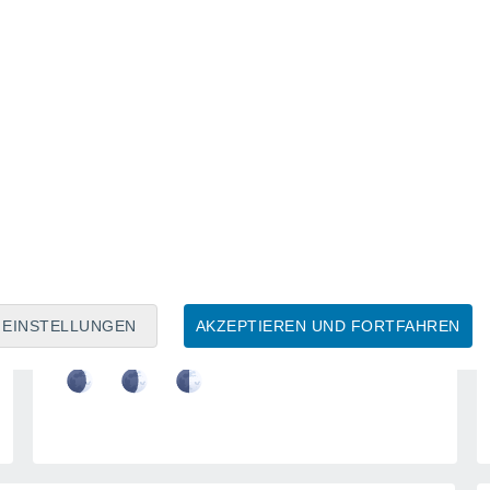
Mondkalender
Mo
Di
Mi
Do
Fr
Sa
So
6
7
8
9
10
11
12
13
14
15
16
EINSTELLUNGEN
AKZEPTIEREN UND FORTFAHREN
17
18
19