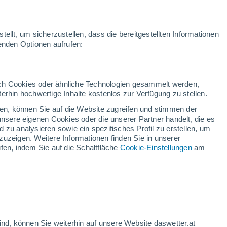
ellt, um sicherzustellen, dass die bereitgestellten Informationen
genden Optionen aufrufen:
ideo
Warnungen
Radar
Karten
Satelliten
Wettermodelle
Welt
Winterspo
durch Cookies oder ähnliche Technologien gesammelt werden,
erhin hochwertige Inhalte kostenlos zur Verfügung zu stellen.
cken, können Sie auf die Website zugreifen und stimmen der
unsere eigenen Cookies oder die unserer Partner handelt, die es
 zu analysieren sowie ein spezifisches Profil zu erstellen, um
zuzeigen. Weitere Informationen finden Sie in unserer
fen, indem Sie auf die Schaltfläche
Cookie-Einstellungen
am
e - NL
...
Stündlich
Bewölkter Himmel für die
ind, können Sie weiterhin auf unsere Website daswetter.at
nächsten Stunden