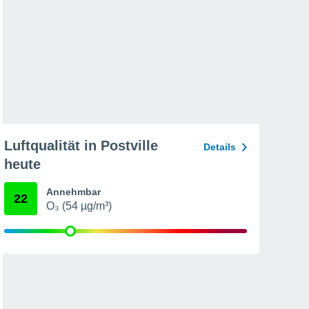
Luftqualität in Postville
Details
heute
Annehmbar
22
O₃ (54 µg/m³)