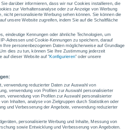
 Sie darüber informieren, dass wir nur Cookies installieren, die
 Cookies zur Verhaltensanalyse oder zur Anzeige von Werbung
e, nicht personalisierte Werbung sehen können. Sie können die
uf unsere Website zugreifen, indem Sie auf die Schaltfläche
en
h
s, eindeutige Kennungen oder ähnliche Technologien, um
 IP-Adressen und Cookie-Kennungen zu speichern, darauf
iten Ihre personenbezogenen Daten möglicherweise auf Grundlage
Um dies zu tun, können Sie Ihre Zustimmung jederzeit
 auf dieser Website auf "
Konfigurieren
" oder unsere
ie
e
n
Regenradar
Satelliten
Wettermodelle
ngen:
ät, verwendung reduzierter Daten zur Auswahl von
bung, verwendung von Profilen zur Auswahl personalisierter
ten, verwendung von Profilen zur Auswahl personalisierter
Sonntag
Montag
Dienstag
Mittwoch
on Inhalten, analyse von Zielgruppen durch Statistiken oder
9. Aug
10. Aug
11. Aug
12. Aug
ung und Verbesserung der Angebote, verwendung reduzierter
dgeräten, personalisierte Werbung und Inhalte, Messung von
forschung sowie Entwicklung und Verbesserung von Angeboten.
80%
70%