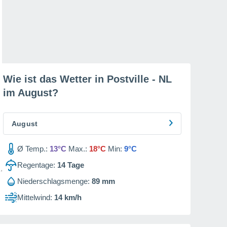
Wie ist das Wetter in Postville - NL
im
August
?
August
Ø Temp.:
13°C
Max.:
18°C
Min:
9°C
Regentage:
14
Tage
Niederschlagsmenge:
89 mm
Mittelwind:
14 km/h