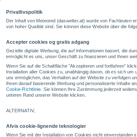
Privatlivspolitik
Der Inhalt von Meteored (daswetter.at) wurde von Fachleuten erst
von hoher Qualität sind. Sie können diese Website über die fol
Wetter
Nachrichten
V
Accepter cookies og gratis adgang
Gezielte digitale Werbung, die auf Informationen basiert, die 
ermöglicht es uns, unser Geschäft zu finanzieren und Ihnen weit
Wenn Sie auf die Schaltfläche "Akzeptieren und fortfahren" kli
Installation aller Cookies zu, unabhängig davon, ob es sich um 
uns ermöglichen, das Verhalten auf der Website zu verfolgen und
Ihnen darauf basierende Werbung und personalisierte Inhalte an
Home
Kanada
Newfoundland
Postville
Cookie-Richtlinie
. Sie können Ihre Zustimmung jederzeit widerru
unteren Rand unserer Website klicken.
Das Wetter für Postvill
ALTERNATIV,
08:31
Donnerstag
Afvis cookie-lignende teknologier
bedeckt
Wenn Sie mit der Installation von Cookies nicht einverstanden s