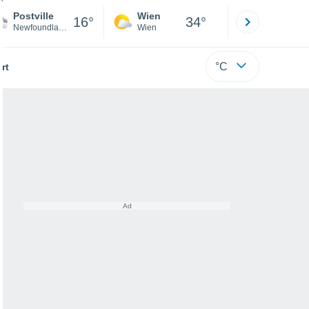
Postville
Wien
Innsbruck
16°
34°
Newfoundland
Wien
Tirol
°C
rt