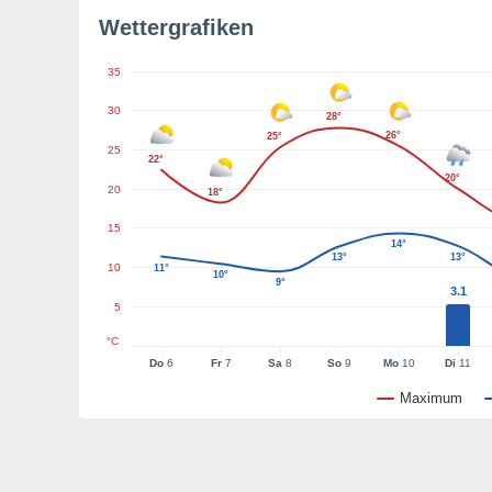
Wettergrafiken
35
30
28°
26°
25°
25
22°
20°
20
18°
15
14°
13°
13°
10
11°
10°
9°
3.1
5
°C
Do
6
Fr
7
Sa
8
So
9
Mo
10
Di
11
Maximum