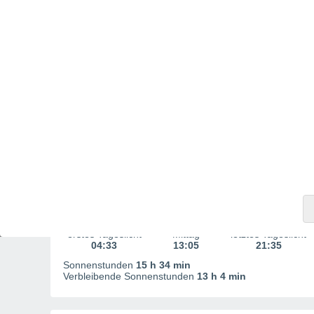
Sonnenaufgang und -untergang
Sonnenaufgang
Sonnenuntergang
05:17
20:51
erstes Tageslicht
Mittag
letztes Tageslicht
04:33
13:05
21:35
Sonnenstunden
15 h 34 min
Verbleibende Sonnenstunden
13 h 4 min