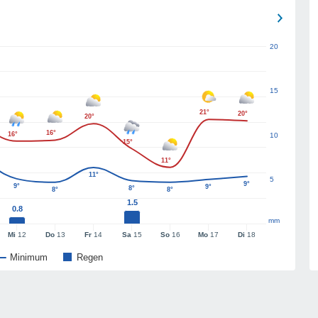
20
15
21°
20°
20°
16°
16°
10
15°
11°
11°
5
9°
9°
9°
8°
8°
8°
1.5
0.8
mm
Mi
12
Do
13
Fr
14
Sa
15
So
16
Mo
17
Di
18
Minimum
Regen