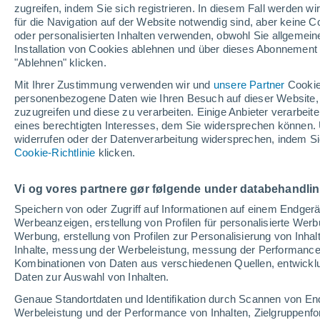
zugreifen, indem Sie sich registrieren. In diesem Fall werden wir
16°
für die Navigation auf der Website notwendig sind, aber keine
oder personalisierten Inhalten verwenden, obwohl Sie allgemein
Installation von Cookies ablehnen und über dieses Abonnement a
"Ablehnen" klicken.
Nordwest
gefühlte Temperatur 16°
6
-
16 km/
Mit Ihrer Zustimmung verwenden wir und
unsere Partner
Cookie
personenbezogene Daten wie Ihren Besuch auf dieser Website,
zuzugreifen und diese zu verarbeiten. Einige Anbieter verarbe
eines berechtigten Interesses, dem Sie widersprechen können. 
Astronomie
widerrufen oder der Datenverarbeitung widersprechen, indem Sie
Karte der Sonnenfinsternis vom 12. August: D
Cookie-Richtlinie
klicken.
fünf Orte in Spanien mit mehr als einer Minut
Dunkelheit
Wetter 1 - 7 Tage
Aktuell
Vorhersagekarte für Rege
Vi og vores partnere gør følgende under databehandli
Speichern von oder Zugriff auf Informationen auf einem Endger
Werbeanzeigen, erstellung von Profilen für personalisierte Wer
Werbung, erstellung von Profilen zur Personalisierung von Inhal
Morgen
Samstag
Heute
Inhalte, messung der Werbeleistung, messung der Performance v
7. Aug
8. Aug
6. Aug
Kombinationen von Daten aus verschiedenen Quellen, entwickl
Daten zur Auswahl von Inhalten.
Genaue Standortdaten und Identifikation durch Scannen von En
Werbeleistung und der Performance von Inhalten, Zielgruppen