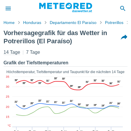
Home
Honduras
Departamento El Paraíso
Potrerillos
vspolitik
Vorhersagegrafik für das Wetter in
alt von
Potrerillos (El Paraíso)
ored
.at) wurde
14 Tage
7 Tage
hleuten
lt, um
Grafik der Tiefsttemperaturen
ellen, dass
gestellten
Höchsttemperatur, Tiefsttemperatur und Taupunkt für die nächsten 14 Tage
ionen von
35
33°
33°
ität sind.
32°
32°
32°
31°
32°
31°
31°
33°
33°
30°
en diese
29°
30
28°
über die
 Optionen
25
22°
21°
ufen:
21°
21°
21°
21°
21°
20°
20°
20°
19°
19°
19°
19°
20
 cookies
15
s adgang
°C
 digitale