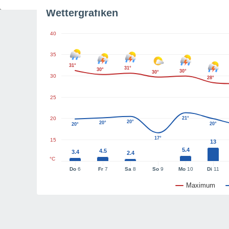
Wettergrafiken
40
35
31°
31°
30°
30°
30°
30
28°
25
20
21°
20°
20°
20°
20°
17°
15
13
5.4
4.5
3.4
2.4
°C
Do
6
Fr
7
Sa
8
So
9
Mo
10
Di
11
Maximum