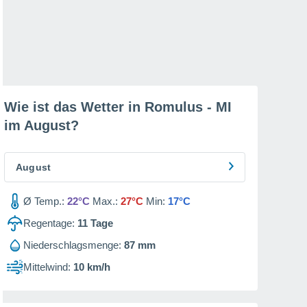
Wie ist das Wetter in Romulus - MI
im
August
?
August
Ø Temp.:
22°C
Max.:
27°C
Min:
17°C
Regentage:
11
Tage
Niederschlagsmenge:
87 mm
Mittelwind:
10 km/h