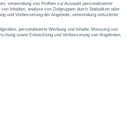
5.4 mm
13 mm
0.2 mm
ten, verwendung von Profilen zur Auswahl personalisierter
on Inhalten, analyse von Zielgruppen durch Statistiken oder
30°
/
17°
30°
/
21°
28°
/
20°
28°
/
19°
ung und Verbesserung der Angebote, verwendung reduzierter
-
35
km/h
12
-
34
km/h
16
-
33
km/h
8
-
21
km/h
dgeräten, personalisierte Werbung und Inhalte, Messung von
forschung sowie Entwicklung und Verbesserung von Angeboten.
6. August
Westen
3 mäßig
11
-
30 km/h
LSF:
6-10
en
Westen
2 niedrig
7
-
27 km/h
LSF:
nein
kt
Westen
1 niedrig
6
-
19 km/h
LSF:
nein
kt
Westen
0 niedrig
5
-
15 km/h
LSF:
nein