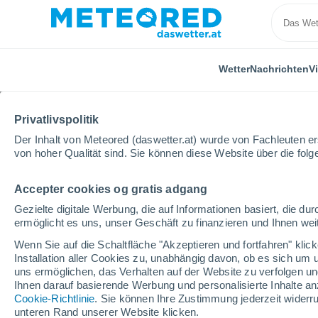
Wetter
Nachrichten
V
Privatlivspolitik
Der Inhalt von Meteored (daswetter.at) wurde von Fachleuten erst
von hoher Qualität sind. Sie können diese Website über die fol
Accepter cookies og gratis adgang
Home
USA
Staat Michigan
Romulus
Gezielte digitale Werbung, die auf Informationen basiert, die 
ermöglicht es uns, unser Geschäft zu finanzieren und Ihnen weit
Das Wetter für Romulus
Wenn Sie auf die Schaltfläche "Akzeptieren und fortfahren" kli
Installation aller Cookies zu, unabhängig davon, ob es sich um 
18:11
Donnerstag
uns ermöglichen, das Verhalten auf der Website zu verfolgen und
Ihnen darauf basierende Werbung und personalisierte Inhalte an
Cookie-Richtlinie
. Sie können Ihre Zustimmung jederzeit widerru
vereinzelt Wolken
unteren Rand unserer Website klicken.