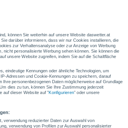
Gewitterrisiko
Morgen Nachmittag
h
ind, können Sie weiterhin auf unsere Website daswetter.at
 Sie darüber informieren, dass wir nur Cookies installieren, die
 Cookies zur Verhaltensanalyse oder zur Anzeige von Werbung
e, nicht personalisierte Werbung sehen können. Sie können die
uf unsere Website zugreifen, indem Sie auf die Schaltfläche
n und
s, eindeutige Kennungen oder ähnliche Technologien, um
Bewölkung
Regenradar
Satelliten
Wettermodelle
 IP-Adressen und Cookie-Kennungen zu speichern, darauf
iten Ihre personenbezogenen Daten möglicherweise auf Grundlage
Um dies zu tun, können Sie Ihre Zustimmung jederzeit
 auf dieser Website auf "
Konfigurieren
" oder unsere
Sonntag
Montag
Dienstag
Mittwoch
9. Aug
10. Aug
11. Aug
12. Aug
ngen:
ät, verwendung reduzierter Daten zur Auswahl von
bung, verwendung von Profilen zur Auswahl personalisierter
80%
80%
60%