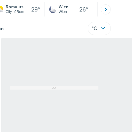
Romulus
Wien
Innsbruck
29°
26°
City of Romulus
Wien
Tirol
°C
rt