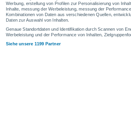
4.5 mm
2.4 mm
3.4 mm
Werbung, erstellung von Profilen zur Personalisierung von Inhal
Inhalte, messung der Werbeleistung, messung der Performance v
30°
/
20°
31°
/
20°
31°
/
20°
Kombinationen von Daten aus verschiedenen Quellen, entwickl
Daten zur Auswahl von Inhalten.
13
-
33
km/h
17
-
41
km/h
15
12
-
31
km/h
Genaue Standortdaten und Identifikation durch Scannen von En
Werbeleistung und der Performance von Inhalten, Zielgruppen
Siehe unsere 1199 Partner
Das Wetter für Romulus - MI Heute
, 
leichter Regen
40%
29°
17:00
0.7 mm
gefühlte T.
30°
vereinzelt Wolk
30°
18:00
gefühlte T.
30°
teilweise bewöl
29°
19:00
gefühlte T.
30°
teilweise bewöl
29°
20:00
gefühlte T.
29°