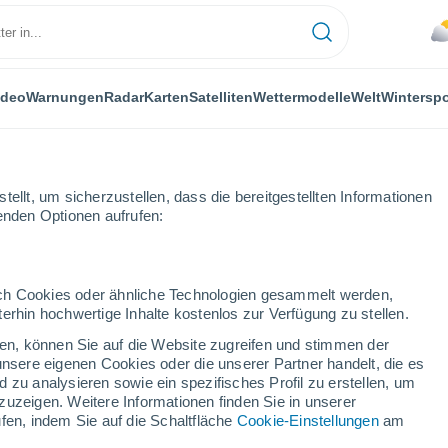
ideo
Warnungen
Radar
Karten
Satelliten
Wettermodelle
Welt
Winterspo
ellt, um sicherzustellen, dass die bereitgestellten Informationen
genden Optionen aufrufen:
durch Cookies oder ähnliche Technologien gesammelt werden,
erhin hochwertige Inhalte kostenlos zur Verfügung zu stellen.
 - MI
cken, können Sie auf die Website zugreifen und stimmen der
unsere eigenen Cookies oder die unserer Partner handelt, die es
...
 zu analysieren sowie ein spezifisches Profil zu erstellen, um
zuzeigen. Weitere Informationen finden Sie in unserer
Stündlich
fen, indem Sie auf die Schaltfläche
Cookie-Einstellungen
am
Bewölkter Himmel für die
nächsten Stunden