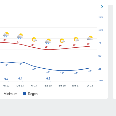
125
100
28°
27°
75
26°
26°
26°
25°
25°
50
19°
19°
25
17°
16°
16°
15°
15°
0.4
0.3
0.2
mm
Mi
12
Do
13
Fr
14
Sa
15
So
16
Mo
17
Di
18
Minimum
Regen