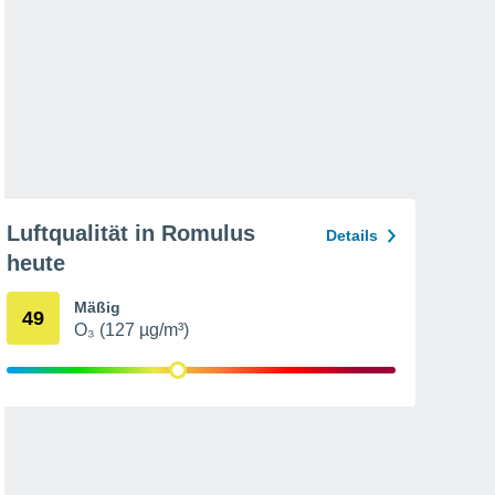
Luftqualität in Romulus
Details
heute
Mäßig
49
O₃ (127 µg/m³)