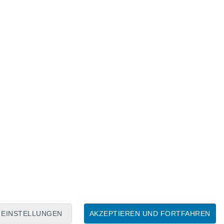
Mondkalender
Mo
Di
Mi
Do
Fr
Sa
So
6
7
8
9
10
11
12
13
14
15
16
17
18
19
EINSTELLUNGEN
AKZEPTIEREN UND FORTFAHREN