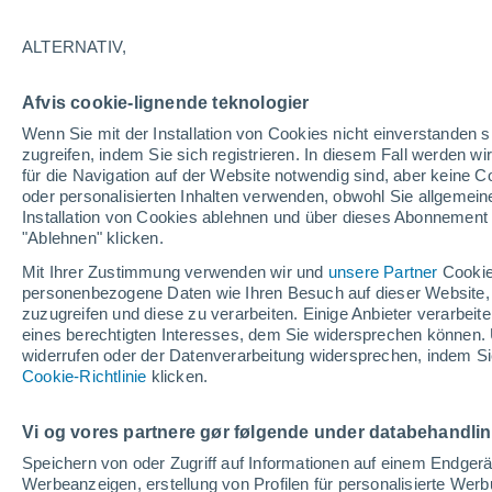
30°
ALTERNATIV,
Westen
Afvis cookie-lignende teknologier
gefühlte Temperatur 30°
7
-
27 km/
Wenn Sie mit der Installation von Cookies nicht einverstanden s
zugreifen, indem Sie sich registrieren. In diesem Fall werden wir
für die Navigation auf der Website notwendig sind, aber keine
oder personalisierten Inhalten verwenden, obwohl Sie allgemein
Pflanzen
Installation von Cookies ablehnen und über dieses Abonnement a
Die gewöhnlichen Küchenabfälle, die Wespe
Spinnen von Ihrer Terrasse fernhalten
"Ablehnen" klicken.
Mit Ihrer Zustimmung verwenden wir und
unsere Partner
Cookie
Wetter 1 - 7 Tage
Aktuell
Vorhersagekarte für die 
personenbezogene Daten wie Ihren Besuch auf dieser Website,
zuzugreifen und diese zu verarbeiten. Einige Anbieter verarbe
eines berechtigten Interesses, dem Sie widersprechen können. 
widerrufen oder der Datenverarbeitung widersprechen, indem Sie
Morgen
Samstag
Cookie-Richtlinie
Heute
klicken.
7. Aug
8. Aug
6. Aug
Vi og vores partnere gør følgende under databehandli
Speichern von oder Zugriff auf Informationen auf einem Endger
Werbeanzeigen, erstellung von Profilen für personalisierte Wer
80%
70%
90%