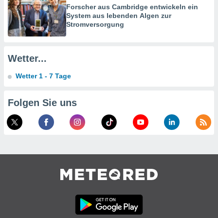
verwendung
Forscher aus Cambridge entwickeln ein
n zur
System aus lebenden Algen zur
Stromversorgung
erter
rstellung
n zur
ierung von
Wetter...
verwendung
n zur
Wetter 1 - 7 Tage
erter
Folgen Sie uns
essung der
ung,
er
ce von
analyse von
n durch
 oder
onen von
nen
ntwicklung
serung der