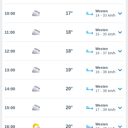
che
en
Westen
 werden,
17°
10:00
14
-
33
km/h
 es uns,
AKZEPTIEREN
häft zu
UND
n und Ihnen
Westen
FORTFAHREN
18°
11:00
hochwertige
15
-
35
km/h
tenlos zur
u stellen.
EINSTELLUNGEN
Westen
18°
12:00
16
-
37
km/h
uf die
he
en und
Westen
19°
13:00
 klicken,
16
-
38
km/h
 auf die
greifen und
er
Westen
20°
14:00
17
-
38
km/h
 aller
,
 davon, ob
Westen
20°
15:00
 unsere
17
-
39
km/h
okies oder
 Partner
Westen
e es uns
20°
16:00