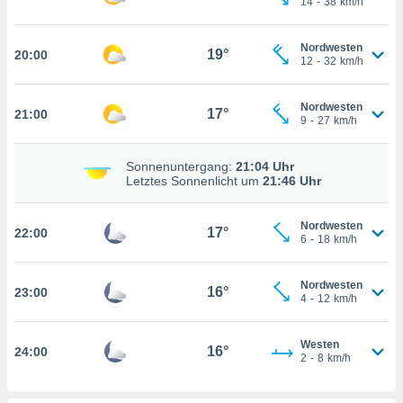
14
-
38
km/h
kie-
Nordwesten
19°
20:00
12
-
32
km/h
er
it der
Nordwesten
n von
17°
21:00
9
-
27
km/h
cht
den sind,
 weiterhin
Sonnenuntergang:
21:04 Uhr
 Website
Letztes Sonnenlicht um
21:46 Uhr
t
 indem Sie
Nordwesten
ieren. In
17°
22:00
6
-
18
km/h
l werden
über
, dass wir
Nordwesten
16°
23:00
s
4
-
12
km/h
, die für die
auf der
Westen
twendig
16°
24:00
2
-
8
km/h
keine
r
analyse