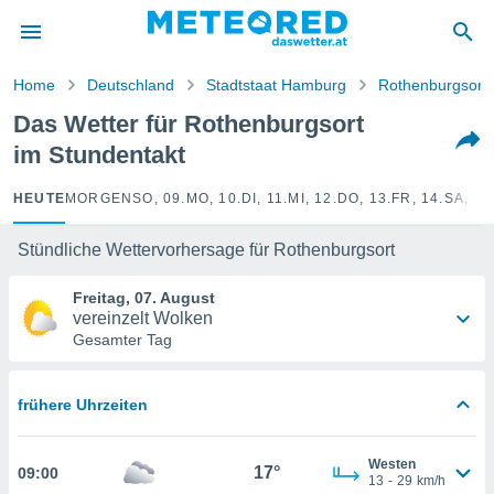
politik
von
Home
Deutschland
Stadtstaat Hamburg
Rothenburgsort
at) wurde
Das Wetter für Rothenburgsort
uten
im Stundentakt
m
llen, dass
estellten
HEUTE
MORGEN
SO, 09.
MO, 10.
DI, 11.
MI, 12.
DO, 13.
FR, 14.
SA, 15
nen von
tät sind.
Stündliche Wettervorhersage für Rothenburgsort
 diese
er die
Freitag, 07. August
Optionen
vereinzelt Wolken
Gesamter Tag
 cookies
s adgang
frühere Uhrzeiten
gitale
ie auf
en basiert,
Westen
17°
09:00
Cookies
13
-
29
km/h