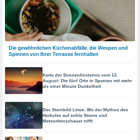
hen, indem
ser
f "
en
" oder
tlinie
Die gewöhnlichen Küchenabfälle, die Wespen und
es
Spinnen von Ihrer Terrasse fernhalten
gør
 under
ndlingen:
Karte der Sonnenfinsternis vom 12.
von oder
August: Die fünf Orte in Spanien mit mehr
als einer Minute Dunkelheit
nen auf
erät,
g
 Daten zur
Das Sternbild Löwe: Wo der Mythos des
on
Herkules auf echte Sterne und
igen,
Meteoritenschauer trifft
von
erte