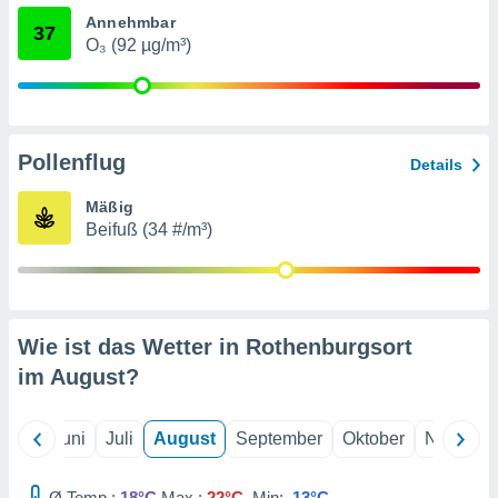
von
Annehmbar
37
erte
O₃ (92 µg/m³)
verwendung
n zur
erter
rstellung
Pollenflug
Details
n zur
ierung von
Mäßig
verwendung
Beifuß (34 #/m³)
n zur
erter
essung der
ung,
er
Wie ist das Wetter in Rothenburgsort
ce von
im
August
?
analyse von
n durch
 oder
Mai
Juni
Juli
August
September
Oktober
Novembe
onen von
nen
Ø Temp.:
18°C
Max.:
22°C
Min:
13°C