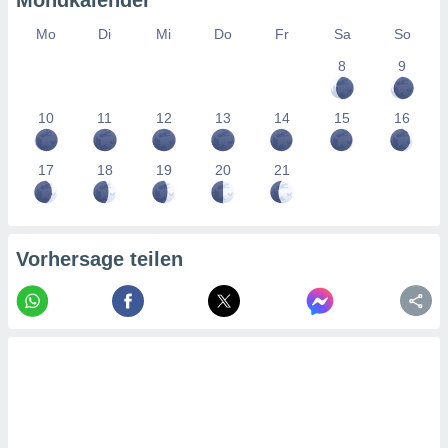
Mondkalender
tner
Mo
Di
Mi
Do
Fr
Sa
So
8
9
10
11
12
13
14
15
16
17
18
19
20
21
Vorhersage teilen