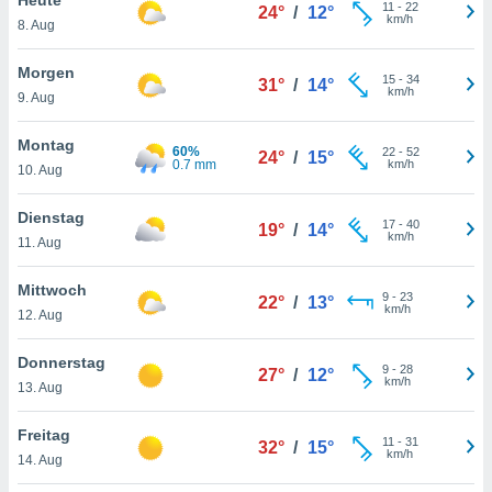
okies oder
11
-
22
24°
/
12°
km/h
8. Aug
 Partner
e es uns
n, das
Morgen
15
-
34
31°
/
14°
uf der
km/h
9. Aug
 verfolgen
lysieren
Montag
60%
22
-
52
24°
/
15°
0.7 mm
km/h
10. Aug
s Profil zu
um Ihnen
ierende
Dienstag
17
-
40
19°
/
14°
nd
km/h
11. Aug
erte Inhalte
. Weitere
Mittwoch
9
-
23
nen finden
22°
/
13°
km/h
12. Aug
rer
tlinie
. Sie
Donnerstag
e
9
-
28
27°
/
12°
km/h
 jederzeit
13. Aug
, indem Sie
altfläche
Freitag
11
-
31
stellungen
32°
/
15°
km/h
14. Aug
n Rand
bsite