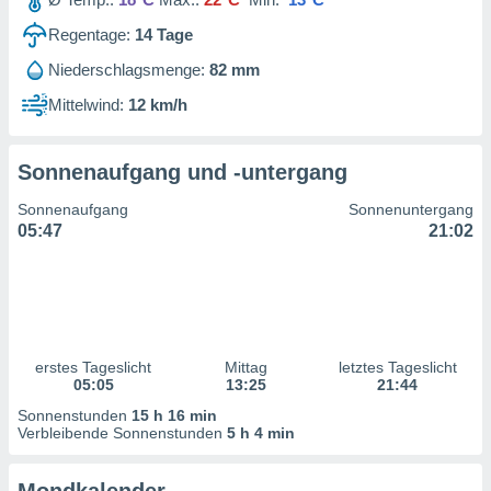
ntwicklung
serung der
Regentage:
14
Tage
Niederschlagsmenge:
82 mm
g
 Daten zur
Mittelwind:
12 km/h
n Inhalten.
Sonnenaufgang und -untergang
ten und
ion durch
Sonnenaufgang
Sonnenuntergang
on
05:47
21:02
,
erte
d Inhalte,
on
ung und der
ce von
erstes Tageslicht
Mittag
letztes Tageslicht
nforschung
05:05
13:25
21:44
icklung
Sonnenstunden
15 h 16 min
serung von
Verbleibende Sonnenstunden
5 h 4 min
.
sere 1199