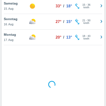
Samstag
15
-
36
33°
/
18°
km/h
15. Aug
IV,
Sonntag
21
-
50
27°
/
15°
kie-
km/h
16. Aug
er
Montag
18
-
43
20°
/
13°
it der
km/h
17. Aug
n von
cht
den sind,
 weiterhin
 Website
t
 indem Sie
ieren. In
l werden
über
, dass wir
s
, die für die
auf der
twendig