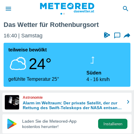
Das Wetter für Rothenburgsort
politik
16:40
Samstag
...
von
at) wurde
teilweise bewölkt
uten
24°
m
llen, dass
estellten
Süden
nen von
gefühlte Temperatur 25°
4
16 km/h
tät sind.
 diese
er die
Astronomie
Optionen
Alarm im Weltraum: Der private Satellit, der zur
Rettung des Swift-Teleskops der NASA entsandt
wurde
 cookies
Laden Sie die Meteored-App
s adgang
Installieren
kostenlos herunter!
gitale