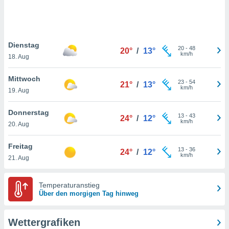
keine
r
analyse
nzeige von
Dienstag
der
20
-
48
20°
/
13°
km/h
erten
18. Aug
erwenden,
Mittwoch
23
-
54
21°
/
13°
 nicht
km/h
19. Aug
erte
ehen
Donnerstag
e können
13
-
43
24°
/
12°
km/h
ation von
20. Aug
lehnen und
s
Freitag
13
-
36
24°
/
12°
t auf
km/h
21. Aug
site
 indem Sie
altfläche
Temperaturanstieg
 klicken.
Über den morgigen Tag hinweg
Zustimmung
wir und
Wettergrafiken
tner