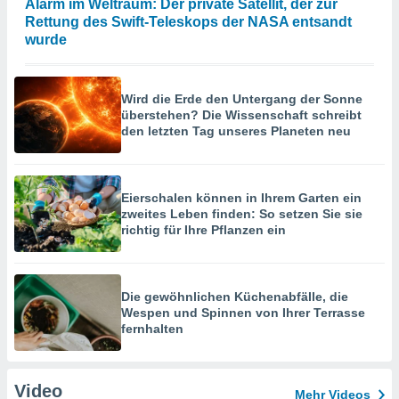
Alarm im Weltraum: Der private Satellit, der zur
Rettung des Swift-Teleskops der NASA entsandt
wurde
Wird die Erde den Untergang der Sonne
überstehen? Die Wissenschaft schreibt
den letzten Tag unseres Planeten neu
Eierschalen können in Ihrem Garten ein
zweites Leben finden: So setzen Sie sie
richtig für Ihre Pflanzen ein
Die gewöhnlichen Küchenabfälle, die
Wespen und Spinnen von Ihrer Terrasse
fernhalten
Video
Mehr Videos