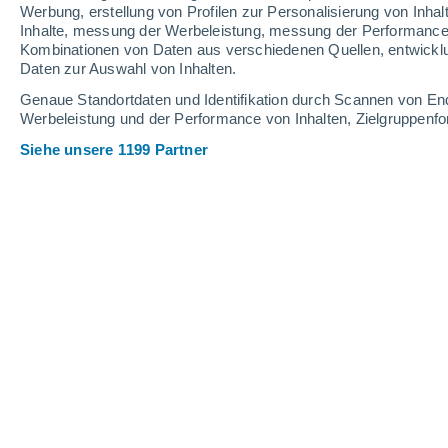
0.4 mm
Werbung, erstellung von Profilen zur Personalisierung von Inhal
Inhalte, messung der Werbeleistung, messung der Performance v
21°
/
13°
25°
/
13°
24°
/
16°
Kombinationen von Daten aus verschiedenen Quellen, entwickl
Daten zur Auswahl von Inhalten.
18
-
41
km/h
11
-
26
km/h
18
22
-
48
km/h
Genaue Standortdaten und Identifikation durch Scannen von En
Werbeleistung und der Performance von Inhalten, Zielgruppen
Siehe unsere 1199 Partner
Das Wetter für Rahlstedt Heute
, 6. A
vereinzelt Wolk
23°
12:00
gefühlte T.
25°
teilweise bewöl
23°
13:00
gefühlte T.
25°
teilweise bewöl
23°
14:00
gefühlte T.
25°
teilweise bewöl
23°
15:00
gefühlte T.
25°