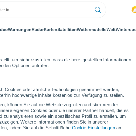
ideo
Warnungen
Radar
Karten
Satelliten
Wettermodelle
Welt
Winterspo
ellt, um sicherzustellen, dass die bereitgestellten Informationen
genden Optionen aufrufen:
edt
durch Cookies oder ähnliche Technologien gesammelt werden,
erhin hochwertige Inhalte kostenlos zur Verfügung zu stellen.
dt
cken, können Sie auf die Website zugreifen und stimmen der
unsere eigenen Cookies oder die unserer Partner handelt, die es
...
 zu analysieren sowie ein spezifisches Profil zu erstellen, um
zuzeigen. Weitere Informationen finden Sie in unserer
Stündlich
fen, indem Sie auf die Schaltfläche
Cookie-Einstellungen
am
Leichter Regen in den nächsten
Stunden