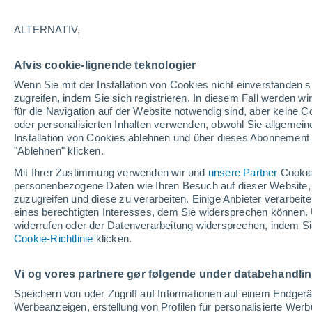
23°
ALTERNATIV,
Westen
Afvis cookie-lignende teknologier
gefühlte Temperatur 25°
20
-
45 km
Wenn Sie mit der Installation von Cookies nicht einverstanden s
zugreifen, indem Sie sich registrieren. In diesem Fall werden wir
für die Navigation auf der Website notwendig sind, aber keine
oder personalisierten Inhalten verwenden, obwohl Sie allgemein
Astronomie
Installation von Cookies ablehnen und über dieses Abonnement a
Karte der Sonnenfinsternis vom 12. August: D
fünf Orte in Spanien mit mehr als einer Minut
"Ablehnen" klicken.
Dunkelheit
Mit Ihrer Zustimmung verwenden wir und
unsere Partner
Cookie
Wetter 1 - 7 Tage
Aktuell
Vorhersagekarte für Rege
personenbezogene Daten wie Ihren Besuch auf dieser Website,
zuzugreifen und diese zu verarbeiten. Einige Anbieter verarbe
eines berechtigten Interesses, dem Sie widersprechen können. 
widerrufen oder der Datenverarbeitung widersprechen, indem Sie
Morgen
Samstag
Cookie-Richtlinie
Heute
klicken.
7. Aug
8. Aug
6. Aug
Vi og vores partnere gør følgende under databehandli
Speichern von oder Zugriff auf Informationen auf einem Endger
Werbeanzeigen, erstellung von Profilen für personalisierte Wer
30%