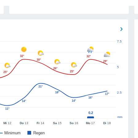
7.5
32°
32°
30°
29°
5
26°
25°
25°
21°
18°
2.5
17°
16°
14°
14°
11°
0.2
mm
Mi
12
Do
13
Fr
14
Sa
15
So
16
Mo
17
Di
18
Minimum
Regen