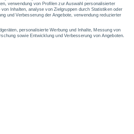
ten, verwendung von Profilen zur Auswahl personalisierter
on Inhalten, analyse von Zielgruppen durch Statistiken oder
32°
/
16°
28°
/
17°
23°
/
14°
25°
/
11°
ung und Verbesserung der Angebote, verwendung reduzierter
-
42
km/h
21
-
52
km/h
14
-
36
km/h
11
-
28
km/h
dgeräten, personalisierte Werbung und Inhalte, Messung von
forschung sowie Entwicklung und Verbesserung von Angeboten.
ugust
en
Westen
4 mäßig
20
-
45 km/h
LSF:
6-10
kt
Westen
5 mäßig
21
-
47 km/h
LSF:
6-10
kt
Westen
5 mäßig
22
-
47 km/h
LSF:
6-10
kt
Westen
4 mäßig
21
-
48 km/h
LSF:
6-10