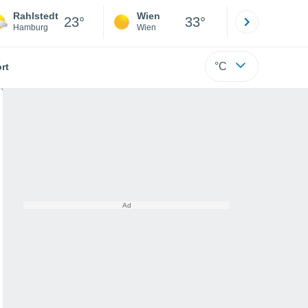
Rahlstedt
Wien
Innsbruck
23°
33°
Hamburg
Wien
Tirol
°C
rt