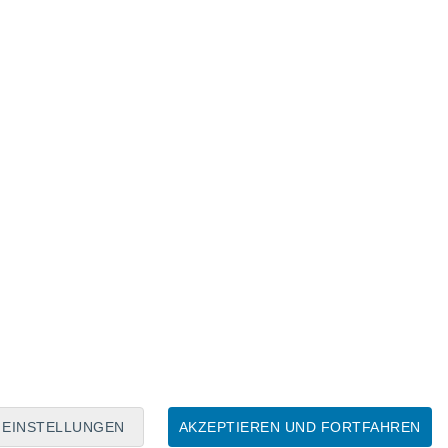
Mondkalender
Mo
Di
Mi
Do
Fr
Sa
So
6
7
8
9
10
11
12
13
14
15
16
17
18
19
EINSTELLUNGEN
AKZEPTIEREN UND FORTFAHREN