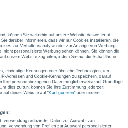
gelbe Warnstufe
Heute mäßige Wetterwarnung wegen
sturm in Rahlstedt
/h
ind, können Sie weiterhin auf unsere Website daswetter.at
 Sie darüber informieren, dass wir nur Cookies installieren, die
 Cookies zur Verhaltensanalyse oder zur Anzeige von Werbung
e, nicht personalisierte Werbung sehen können. Sie können die
uf unsere Website zugreifen, indem Sie auf die Schaltfläche
ie
e
s, eindeutige Kennungen oder ähnliche Technologien, um
n
Regenradar
Satelliten
Wettermodelle
 IP-Adressen und Cookie-Kennungen zu speichern, darauf
iten Ihre personenbezogenen Daten möglicherweise auf Grundlage
Um dies zu tun, können Sie Ihre Zustimmung jederzeit
 auf dieser Website auf "
Konfigurieren
" oder unsere
Sonntag
Montag
Dienstag
Mittwoch
9. Aug
10. Aug
11. Aug
12. Aug
ngen:
ät, verwendung reduzierter Daten zur Auswahl von
bung, verwendung von Profilen zur Auswahl personalisierter