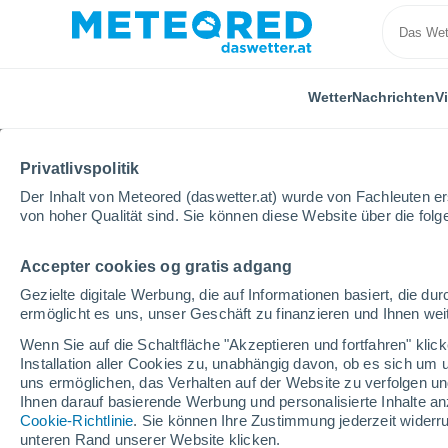
Wetter
Nachrichten
V
Privatlivspolitik
Der Inhalt von Meteored (daswetter.at) wurde von Fachleuten erst
von hoher Qualität sind. Sie können diese Website über die fol
Accepter cookies og gratis adgang
Home
Deutschland
Stadtstaat Hamburg
Rahlst
Gezielte digitale Werbung, die auf Informationen basiert, die 
ermöglicht es uns, unser Geschäft zu finanzieren und Ihnen weit
Das Wetter für Rahlste
Wenn Sie auf die Schaltfläche "Akzeptieren und fortfahren" kli
Installation aller Cookies zu, unabhängig davon, ob es sich um 
11:40
Donnerstag
uns ermöglichen, das Verhalten auf der Website zu verfolgen und
Ihnen darauf basierende Werbung und personalisierte Inhalte an
Cookie-Richtlinie
. Sie können Ihre Zustimmung jederzeit widerru
vereinzelt Wolken
unteren Rand unserer Website klicken.