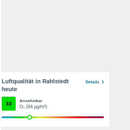
Luftqualität in Rahlstedt
Details
heute
Annehmbar
33
O₃ (84 µg/m³)