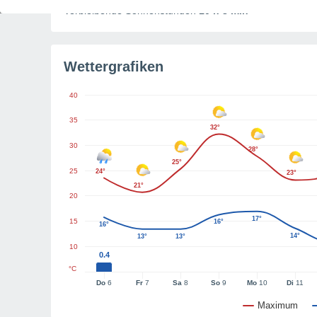
Verbleibende Sonnenstunden
10 h 8 min
Wettergrafiken
40
35
32°
30
28°
25°
25
24°
23°
21°
20
17°
15
16°
16°
14°
13°
13°
10
0.4
°C
Do
6
Fr
7
Sa
8
So
9
Mo
10
Di
11
Maximum