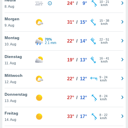
okies oder
10
-
21
24°
/
9°
km/h
8. Aug
 Partner
e es uns
n, das
Morgen
15
-
38
31°
/
15°
uf der
km/h
9. Aug
 verfolgen
lysieren
Montag
70%
22
-
51
22°
/
14°
2.1 mm
km/h
10. Aug
s Profil zu
um Ihnen
ierende
Dienstag
16
-
41
19°
/
13°
nd
km/h
11. Aug
erte Inhalte
. Weitere
Mittwoch
9
-
24
nen finden
22°
/
12°
km/h
12. Aug
rer
tlinie
. Sie
Donnerstag
e
8
-
24
27°
/
12°
km/h
 jederzeit
13. Aug
, indem Sie
altfläche
Freitag
8
-
22
stellungen
33°
/
17°
km/h
14. Aug
n Rand
bsite