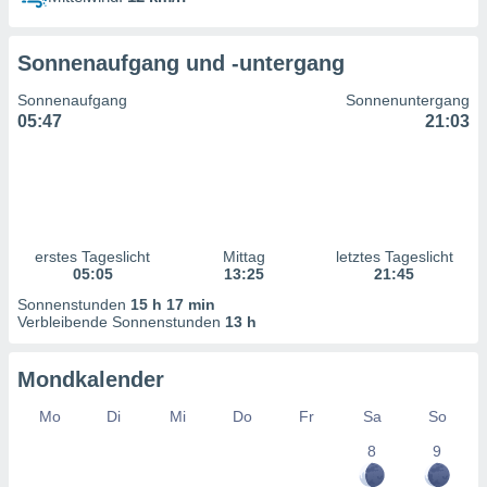
ntwicklung
serung der
Sonnenaufgang und -untergang
g
 Daten zur
Sonnenaufgang
Sonnenuntergang
n Inhalten.
05:47
21:03
ten und
ion durch
on
,
erte
erstes Tageslicht
Mittag
letztes Tageslicht
d Inhalte,
05:05
13:25
21:45
on
Sonnenstunden
15 h 17 min
ung und der
Verbleibende Sonnenstunden
13 h
ce von
nforschung
Mondkalender
icklung
serung von
Mo
Di
Mi
Do
Fr
Sa
So
.
8
9
sere 1199