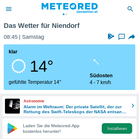
Das Wetter für Niendorf
politik
08:45
Samstag
...
von
at) wurde
klar
uten
14°
m
llen, dass
estellten
Südosten
nen von
gefühlte Temperatur 14°
4
7 km/h
tät sind.
 diese
er die
Astronomie
Optionen
Alarm im Weltraum: Der private Satellit, der zur
Rettung des Swift-Teleskops der NASA entsandt
wurde
 cookies
Laden Sie die Meteored-App
s adgang
Installieren
kostenlos herunter!
gitale