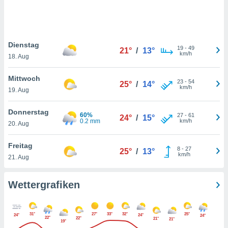
keine
r
analyse
nzeige von
Dienstag
der
19
-
49
21°
/
13°
km/h
erten
18. Aug
erwenden,
Mittwoch
23
-
54
25°
/
14°
 nicht
km/h
19. Aug
erte
ehen
Donnerstag
e können
60%
27
-
61
24°
/
15°
0.2 mm
km/h
ation von
20. Aug
lehnen und
s
Freitag
8
-
27
25°
/
13°
t auf
km/h
21. Aug
site
 indem Sie
altfläche
Wettergrafiken
 klicken.
Zustimmung
31°
27°
33°
32°
25°
wir und
24°
24°
24°
22°
22°
21°
21°
19°
tner