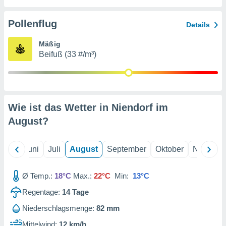
von
erte
Pollenflug
Details
verwendung
n zur
Mäßig
Beifuß (33 #/m³)
erter
rstellung
n zur
ierung von
verwendung
Wie ist das Wetter in Niendorf im
n zur
August
?
erter
essung der
ung,
Mai
Juni
Juli
August
September
Oktober
Novembe
er
ce von
analyse von
Ø Temp.:
18°C
Max.:
22°C
Min:
13°C
n durch
Regentage:
14
Tage
 oder
onen von
Niederschlagsmenge:
82 mm
nen
Mittelwind:
12 km/h