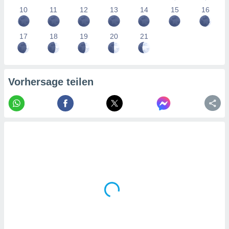
tner
10
11
12
13
14
15
16
17
18
19
20
21
Vorhersage teilen