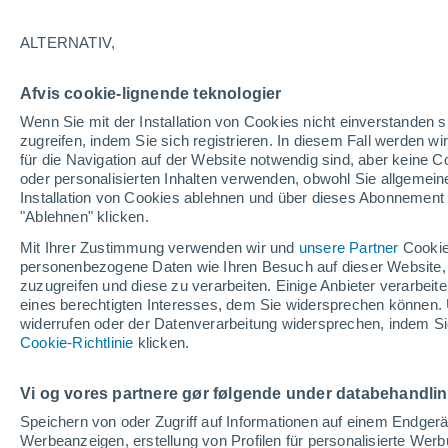
19°
ALTERNATIV,
Westen
Afvis cookie-lignende teknologier
gefühlte Temperatur 19°
16
-
31 km
Wenn Sie mit der Installation von Cookies nicht einverstanden s
zugreifen, indem Sie sich registrieren. In diesem Fall werden wir
für die Navigation auf der Website notwendig sind, aber keine
oder personalisierten Inhalten verwenden, obwohl Sie allgemein
Astronomie
Installation von Cookies ablehnen und über dieses Abonnement a
Das Sternbild Löwe: Wo der Mythos des Herk
auf echte Sterne und Meteoritenschauer trifft
"Ablehnen" klicken.
Mit Ihrer Zustimmung verwenden wir und
unsere Partner
Cookie
Wetter 1 - 7 Tage
Aktuell
Vorhersagekarte für die 
personenbezogene Daten wie Ihren Besuch auf dieser Website,
zuzugreifen und diese zu verarbeiten. Einige Anbieter verarbe
eines berechtigten Interesses, dem Sie widersprechen können. 
widerrufen oder der Datenverarbeitung widersprechen, indem Sie
Morgen
Samstag
Cookie-Richtlinie
Heute
klicken.
7. Aug
8. Aug
6. Aug
Vi og vores partnere gør følgende under databehandli
Speichern von oder Zugriff auf Informationen auf einem Endger
Werbeanzeigen, erstellung von Profilen für personalisierte Wer