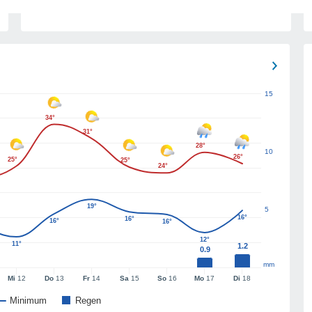
15
34°
31°
28°
10
26°
25°
25°
24°
19°
5
16°
16°
16°
16°
12°
11°
1.2
0.9
mm
Mi
12
Do
13
Fr
14
Sa
15
So
16
Mo
17
Di
18
Minimum
Regen