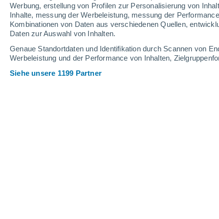
Werbung, erstellung von Profilen zur Personalisierung von Inhal
Inhalte, messung der Werbeleistung, messung der Performance v
21°
/
13°
26°
/
12°
24°
/
16°
Kombinationen von Daten aus verschiedenen Quellen, entwickl
Daten zur Auswahl von Inhalten.
17
-
38
km/h
12
-
23
km/h
18
24
-
50
km/h
Genaue Standortdaten und Identifikation durch Scannen von En
Werbeleistung und der Performance von Inhalten, Zielgruppen
Siehe unsere 1199 Partner
Das Wetter für Sinstorf Heute
, 6. Aug
vereinzelt Wolk
19°
08:00
gefühlte T.
19°
klar
20°
09:00
gefühlte T.
20°
vereinzelt Wolk
22°
10:00
gefühlte T.
22°
vereinzelt Wolk
23°
11:00
gefühlte T.
25°