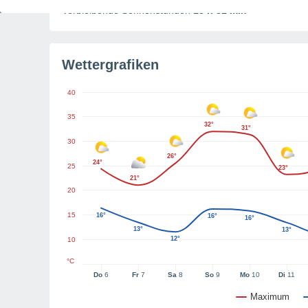
Verbleibende Sonnenstunden
13 h 31 min
Wettergrafiken
40
35
32°
31°
30
26°
24°
25
23°
21°
20
15
16°
16°
16°
13°
13°
12°
10
°C
Do
6
Fr
7
Sa
8
So
9
Mo
10
Di
11
Maximum