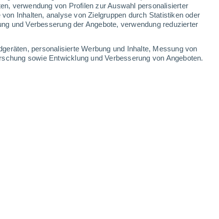
ten, verwendung von Profilen zur Auswahl personalisierter
on Inhalten, analyse von Zielgruppen durch Statistiken oder
32°
/
16°
31°
/
16°
23°
/
13°
25°
/
11°
ung und Verbesserung der Angebote, verwendung reduzierter
-
38
km/h
27
-
60
km/h
13
-
34
km/h
10
-
26
km/h
dgeräten, personalisierte Werbung und Inhalte, Messung von
forschung sowie Entwicklung und Verbesserung von Angeboten.
ust
en
Westen
1 niedrig
16
-
31 km/h
LSF:
nein
Westen
1 niedrig
16
-
35 km/h
LSF:
nein
en
Westen
3 mäßig
16
-
35 km/h
LSF:
6-10
en
Westen
4 mäßig
19
-
41 km/h
LSF:
6-10