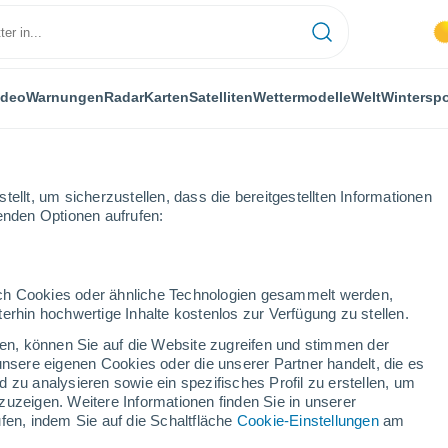
ideo
Warnungen
Radar
Karten
Satelliten
Wettermodelle
Welt
Winterspo
ellt, um sicherzustellen, dass die bereitgestellten Informationen
genden Optionen aufrufen:
f
durch Cookies oder ähnliche Technologien gesammelt werden,
erhin hochwertige Inhalte kostenlos zur Verfügung zu stellen.
cken, können Sie auf die Website zugreifen und stimmen der
unsere eigenen Cookies oder die unserer Partner handelt, die es
...
 zu analysieren sowie ein spezifisches Profil zu erstellen, um
zuzeigen. Weitere Informationen finden Sie in unserer
Stündlich
fen, indem Sie auf die Schaltfläche
Cookie-Einstellungen
am
Bewölkter Himmel für die
nächsten Stunden