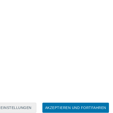
Mondkalender
Mo
Di
Mi
Do
Fr
Sa
So
6
7
8
9
10
11
12
13
14
15
16
17
18
19
EINSTELLUNGEN
AKZEPTIEREN UND FORTFAHREN