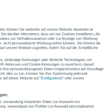
gelbe Warnstufe
Heute mäßige Wetterwarnung wegen
sturm in Sinstorf
/h
ind, können Sie weiterhin auf unsere Website daswetter.at
 Sie darüber informieren, dass wir nur Cookies installieren, die
 Cookies zur Verhaltensanalyse oder zur Anzeige von Werbung
e, nicht personalisierte Werbung sehen können. Sie können die
uf unsere Website zugreifen, indem Sie auf die Schaltfläche
ules
s, eindeutige Kennungen oder ähnliche Technologien, um
Bewölkung
Regenradar
Satelliten
Wettermodelle
 IP-Adressen und Cookie-Kennungen zu speichern, darauf
iten Ihre personenbezogenen Daten möglicherweise auf Grundlage
Um dies zu tun, können Sie Ihre Zustimmung jederzeit
 auf dieser Website auf "
Konfigurieren
" oder unsere
Sonntag
Montag
Dienstag
Mittwoch
9. Aug
10. Aug
11. Aug
12. Aug
ngen:
ät, verwendung reduzierter Daten zur Auswahl von
bung, verwendung von Profilen zur Auswahl personalisierter