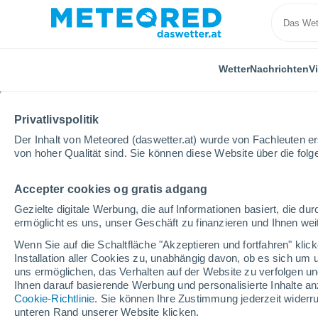
Wetter
Nachrichten
V
Privatlivspolitik
Der Inhalt von Meteored (daswetter.at) wurde von Fachleuten erst
von hoher Qualität sind. Sie können diese Website über die fol
Accepter cookies og gratis adgang
Home
Deutschland
Stadtstaat Hamburg
Sinstor
Gezielte digitale Werbung, die auf Informationen basiert, die 
ermöglicht es uns, unser Geschäft zu finanzieren und Ihnen weit
Das Wetter für Sinstorf
Wenn Sie auf die Schaltfläche "Akzeptieren und fortfahren" kli
Installation aller Cookies zu, unabhängig davon, ob es sich um 
08:17
Donnerstag
uns ermöglichen, das Verhalten auf der Website zu verfolgen und
Ihnen darauf basierende Werbung und personalisierte Inhalte an
Cookie-Richtlinie
. Sie können Ihre Zustimmung jederzeit widerru
vereinzelt Wolken
unteren Rand unserer Website klicken.