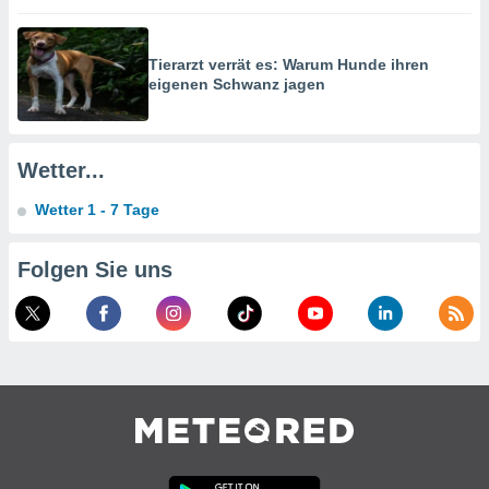
g
 Daten zur
n Inhalten.
Tierarzt verrät es: Warum Hunde ihren
eigenen Schwanz jagen
ten und
ion durch
on
Wetter...
,
erte
Wetter 1 - 7 Tage
d Inhalte,
on
ung und der
Folgen Sie uns
ce von
nforschung
icklung
serung von
.
sere 1199
tner