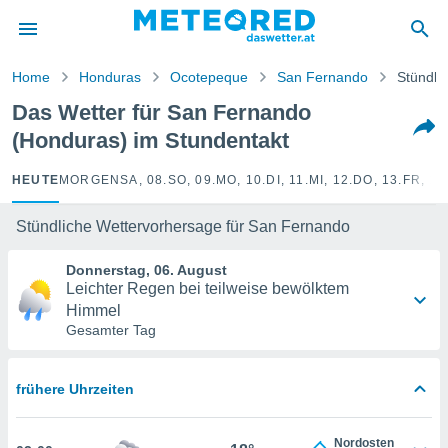
politik
von
Home
Honduras
Ocotepeque
San Fernando
Stündli
at) wurde
Das Wetter für San Fernando
uten
(Honduras) im Stundentakt
m
llen, dass
estellten
HEUTE
MORGEN
SA, 08.
SO, 09.
MO, 10.
DI, 11.
MI, 12.
DO, 13.
FR, 14
nen von
tät sind.
Stündliche Wettervorhersage für San Fernando
 diese
er die
Donnerstag, 06. August
Optionen
Leichter Regen bei teilweise bewölktem
Himmel
Gesamter Tag
 cookies
s adgang
gitale
frühere Uhrzeiten
ie auf
en basiert,
Cookies
Nordosten