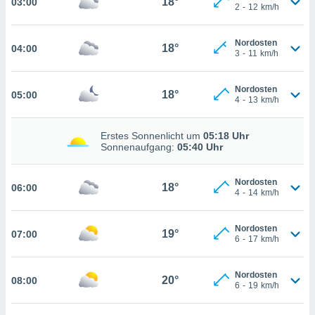
18°
03:00
che
2
-
12
km/h
en
 werden,
Nordosten
 es uns,
18°
04:00
AKZEPTIEREN
3
-
11
km/h
häft zu
UND
n und Ihnen
FORTFAHREN
hochwertige
Nordosten
18°
05:00
tenlos zur
4
-
13
km/h
u stellen.
EINSTELLUNGEN
uf die
Erstes Sonnenlicht um
05:18 Uhr
he
Sonnenaufgang:
05:40 Uhr
en und
 klicken,
Nordosten
 auf die
18°
06:00
4
-
14
km/h
greifen und
er
 aller
Nordosten
19°
07:00
6
-
17
km/h
,
 davon, ob
 unsere
Nordosten
20°
okies oder
08:00
6
-
19
km/h
 Partner
e es uns