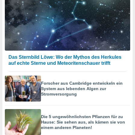
verwendung
n zur
erter
rstellung
n zur
ierung von
verwendung
n zur
Das Sternbild Löwe: Wo der Mythos des Herkules
erter
auf echte Sterne und Meteoritenschauer trifft
essung der
ung,
er
ce von
Forscher aus Cambridge entwickeln ein
analyse von
System aus lebenden Algen zur
n durch
Stromversorgung
 oder
onen von
nen
Die 5 ungewöhnlichsten Pflanzen für zu
ntwicklung
Hause: Sie sehen aus, als kämen sie von
serung der
einem anderen Planeten!