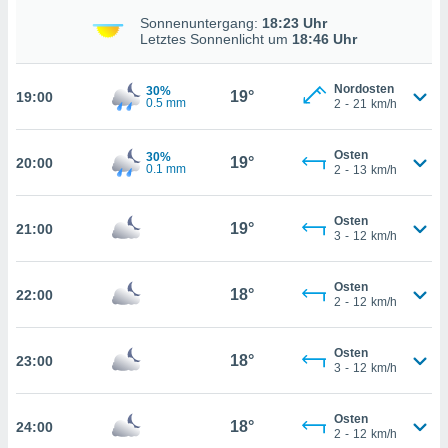
nzeige von
Sonnenuntergang:
18:23 Uhr
der
Letztes Sonnenlicht um
18:46 Uhr
erten
erwenden,
Nordosten
30%
19°
19:00
0.5 mm
2
-
21
km/h
 nicht
erte
ehen
Osten
30%
19°
20:00
e können
0.1 mm
2
-
13
km/h
ation von
lehnen und
Osten
s
19°
21:00
3
-
12
km/h
t auf
site
 indem Sie
Osten
18°
22:00
altfläche
2
-
12
km/h
 klicken.
Zustimmung
Osten
18°
23:00
wir und
3
-
12
km/h
tner
indeutige
Osten
 oder
18°
24:00
2
-
12
km/h