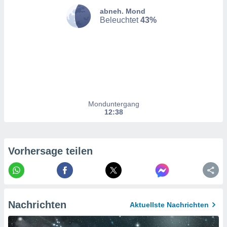
hen, indem
abneh. Mond
ser
Beleuchtet
43%
f "
en
" oder
tlinie
es
gør
 under
Monduntergang
ndlingen:
12:38
von oder
nen auf
Vorhersage teilen
erät,
g
 Daten zur
on
igen,
von
Nachrichten
Aktuellste Nachrichten
erte