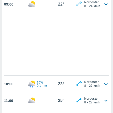
n, das
Nordosten
22°
09:00
8
-
24
km/h
uf der
 verfolgen
lysieren
s Profil zu
um Ihnen
ierende
nd
erte Inhalte
. Weitere
nen finden
rer
tlinie
. Sie
e
 jederzeit
, indem Sie
Nordosten
30%
altfläche
23°
10:00
0.1 mm
8
-
27
km/h
stellungen
n Rand
bsite
Nordosten
25°
11:00
8
-
27
km/h
IV,