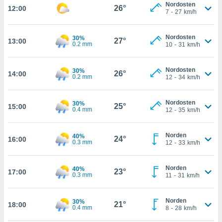
Nordosten
26°
12:00
7
-
27
km/h
kie-
er
Nordosten
30%
27°
13:00
0.2 mm
10
-
31
km/h
it der
n von
cht
Nordosten
30%
26°
14:00
0.2 mm
12
-
34
km/h
den sind,
 weiterhin
 Website
Nordosten
30%
25°
15:00
t
0.4 mm
12
-
35
km/h
 indem Sie
ieren. In
l werden
Norden
40%
24°
16:00
0.3 mm
12
-
33
km/h
über
, dass wir
s
Norden
40%
23°
17:00
, die für die
0.3 mm
11
-
31
km/h
auf der
twendig
keine
Norden
30%
21°
18:00
0.4 mm
8
-
28
km/h
r
analyse