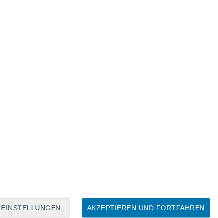
Mondkalender
Mo
Di
Mi
Do
Fr
Sa
So
8
9
10
11
12
13
14
15
16
17
18
19
20
21
EINSTELLUNGEN
AKZEPTIEREN UND FORTFAHREN