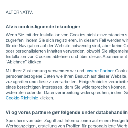
19°
ALTERNATIV,
abneh. Mo
Afvis cookie-lignende teknologier
Beleuchtet
gefühlte Temperatur 19°
Wenn Sie mit der Installation von Cookies nicht einverstanden s
zugreifen, indem Sie sich registrieren. In diesem Fall werden wir
für die Navigation auf der Website notwendig sind, aber keine
oder personalisierten Inhalten verwenden, obwohl Sie allgemein
Astronomie
Installation von Cookies ablehnen und über dieses Abonnement a
Alarm im Weltraum: Der private Satellit, der z
Rettung des Swift-Teleskops der NASA entsan
"Ablehnen" klicken.
wurde
Mit Ihrer Zustimmung verwenden wir und
unsere Partner
Cookie
Wetter 1 - 7 Tage
Aktuell
Vorhersagekarte für Rege
personenbezogene Daten wie Ihren Besuch auf dieser Website,
zuzugreifen und diese zu verarbeiten. Einige Anbieter verarbe
eines berechtigten Interesses, dem Sie widersprechen können. 
widerrufen oder der Datenverarbeitung widersprechen, indem Sie
Sonntag
Montag
D
Cookie-Richtlinie
Samstag
klicken.
16. Aug
17. Aug
15. Aug
Vi og vores partnere gør følgende under databehandli
Speichern von oder Zugriff auf Informationen auf einem Endger
Werbeanzeigen, erstellung von Profilen für personalisierte Wer
90%
80%
90%