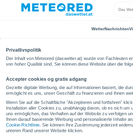
Wetter
Nachrichten
V
Privatlivspolitik
Der Inhalt von Meteored (daswetter.at) wurde von Fachleuten erst
von hoher Qualität sind. Sie können diese Website über die fol
Accepter cookies og gratis adgang
Home
Honduras
Ocotepeque
San Fernando
Gezielte digitale Werbung, die auf Informationen basiert, die 
ermöglicht es uns, unser Geschäft zu finanzieren und Ihnen weit
Das Wetter für San Fe
Wenn Sie auf die Schaltfläche "Akzeptieren und fortfahren" kli
Installation aller Cookies zu, unabhängig davon, ob es sich um 
00:15
Samstag
uns ermöglichen, das Verhalten auf der Website zu verfolgen und
Ihnen darauf basierende Werbung und personalisierte Inhalte an
Cookie-Richtlinie
. Sie können Ihre Zustimmung jederzeit widerru
bedeckt
unteren Rand unserer Website klicken.