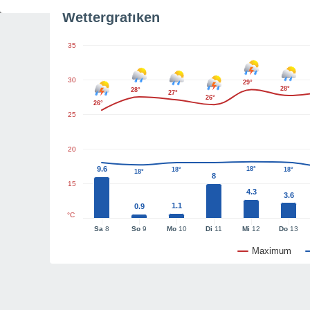
Wettergrafiken
35
30
29°
28°
28°
27°
26°
26°
25
20
9.6
18°
18°
18°
18°
8
15
4.3
3.6
1.1
0.9
°C
Sa
8
So
9
Mo
10
Di
11
Mi
12
Do
13
Maximum