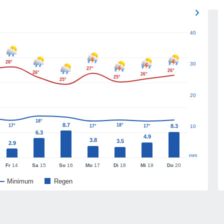
40
28°
30
27°
26°
26°
26°
25°
25°
20
18°
8.7
18°
17°
8.3
17°
17°
10
6.3
4.9
3.8
3.5
2.9
mm
Fr
14
Sa
15
So
16
Mo
17
Di
18
Mi
19
Do
20
Minimum
Regen