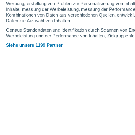
8.7 mm
3.8 mm
6.3 mm
Werbung, erstellung von Profilen zur Personalisierung von Inhal
Inhalte, messung der Werbeleistung, messung der Performance v
25°
/
18°
27°
/
17°
26°
/
18°
Kombinationen von Daten aus verschiedenen Quellen, entwickl
Daten zur Auswahl von Inhalten.
10
-
41
km/h
15
-
47
km/h
17
12
-
41
km/h
Genaue Standortdaten und Identifikation durch Scannen von En
Werbeleistung und der Performance von Inhalten, Zielgruppen
Siehe unsere 1199 Partner
Samstag, 15. August
leichter Regen
50%
19°
03:00
0.2 mm
gefühlte T.
19°
teilweise bewölk
19°
06:00
gefühlte T.
19°
leichter Regen
50%
23°
09:00
0.3 mm
gefühlte T.
23°
leichter Regen
70%
25°
12:00
0.5 mm
gefühlte T.
27°