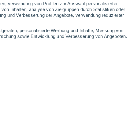
3.5 mm
4.9 mm
8.3 mm
6.8 mm
ten, verwendung von Profilen zur Auswahl personalisierter
on Inhalten, analyse von Zielgruppen durch Statistiken oder
25°
/
18°
26°
/
17°
26°
/
18°
28°
/
18°
ung und Verbesserung der Angebote, verwendung reduzierter
-
52
km/h
15
-
46
km/h
9
-
35
km/h
11
-
39
km/h
dgeräten, personalisierte Werbung und Inhalte, Messung von
forschung sowie Entwicklung und Verbesserung von Angeboten.
Nordosten
0 niedrig
2
-
17 km/h
LSF:
nein
t
Nordosten
0 niedrig
3
-
15 km/h
LSF:
nein
Nordosten
7 hoch
8
-
24 km/h
LSF:
15-25
Nordosten
11+ extrem!
12
-
35 km/h
LSF:
50+