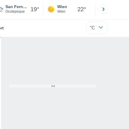
San Fernando
Wien
Innsbruck
19°
22°
Ocotepeque
Wien
Tirol
°C
rt