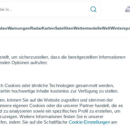
ideo
Warnungen
Radar
Karten
Satelliten
Wettermodelle
Welt
Winterspo
ellt, um sicherzustellen, dass die bereitgestellten Informationen
genden Optionen aufrufen:
Nächste Woche
durch Cookies oder ähnliche Technologien gesammelt werden,
erhin hochwertige Inhalte kostenlos zur Verfügung zu stellen.
rnando nächsten Woche
cken, können Sie auf die Website zugreifen und stimmen der
unsere eigenen Cookies oder die unserer Partner handelt, die es
...
 zu analysieren sowie ein spezifisches Profil zu erstellen, um
zuzeigen. Weitere Informationen finden Sie in unserer
Stündlich
fen, indem Sie auf die Schaltfläche
Cookie-Einstellungen
am
Leichter Regen in den nächsten
Stunden