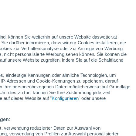
nd
:
21%
ind, können Sie weiterhin auf unsere Website daswetter.at
 Sie darüber informieren, dass wir nur Cookies installieren, die
 Cookies zur Verhaltensanalyse oder zur Anzeige von Werbung
e, nicht personalisierte Werbung sehen können. Sie können die
uf unsere Website zugreifen, indem Sie auf die Schaltfläche
ur
dt
s, eindeutige Kennungen oder ähnliche Technologien, um
n
Regenradar
Satelliten
Wettermodelle
 IP-Adressen und Cookie-Kennungen zu speichern, darauf
iten Ihre personenbezogenen Daten möglicherweise auf Grundlage
Um dies zu tun, können Sie Ihre Zustimmung jederzeit
 auf dieser Website auf "
Konfigurieren
" oder unsere
ienstag
Mittwoch
Donnerstag
Freitag
18. Aug
19. Aug
20. Aug
21. Aug
ngen:
ät, verwendung reduzierter Daten zur Auswahl von
bung, verwendung von Profilen zur Auswahl personalisierter
80%
90%
90%
90%