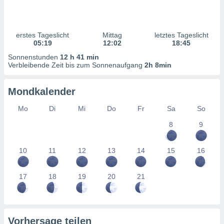
ntwicklung
serung der
g
erstes Tageslicht
Mittag
letztes Tageslicht
 Daten zur
05:19
12:02
18:45
n Inhalten.
Sonnenstunden
12 h 41 min
Verbleibende Zeit bis zum Sonnenaufgang
2h 8min
ten und
ion durch
Mondkalender
on
,
Mo
Di
Mi
Do
Fr
Sa
So
erte
8
9
d Inhalte,
on
ung und der
10
11
12
13
14
15
16
ce von
nforschung
17
18
19
20
21
icklung
serung von
.
sere 1199
Vorhersage teilen