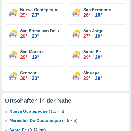
Nueva Ocotepeque
San Fernando
29°
20°
26°
18°
San Francisco Del Valle
San Jorge
29°
20°
27°
19°
San Marcos
Santa Fe
29°
19°
29°
20°
Sensenti
Sinuapa
30°
20°
29°
20°
Ortschaften in der Nähe
Nueva Ocotepeque
(1.5 km)
Mercedes De Ocotepeque
(3.5 km)
Santa Fe
(9.17 km)