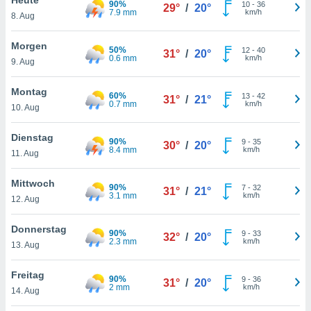
90%
okies oder
10
-
36
29°
/
20°
7.9 mm
km/h
8. Aug
 Partner
e es uns
n, das
Morgen
50%
12
-
40
31°
/
20°
uf der
0.6 mm
km/h
9. Aug
 verfolgen
lysieren
Montag
60%
13
-
42
31°
/
21°
0.7 mm
km/h
10. Aug
s Profil zu
um Ihnen
ierende
Dienstag
90%
9
-
35
30°
/
20°
nd
8.4 mm
km/h
11. Aug
erte Inhalte
. Weitere
Mittwoch
90%
7
-
32
nen finden
31°
/
21°
3.1 mm
km/h
12. Aug
rer
tlinie
. Sie
Donnerstag
e
90%
9
-
33
32°
/
20°
2.3 mm
km/h
 jederzeit
13. Aug
, indem Sie
altfläche
Freitag
90%
9
-
36
stellungen
31°
/
20°
2 mm
km/h
14. Aug
n Rand
bsite