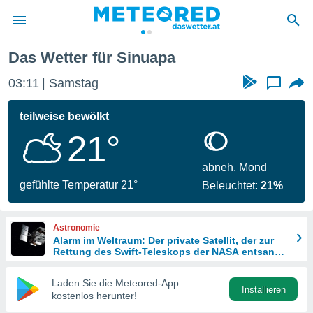
Das Wetter für Sinuapa
politik
03:11
Samstag
...
von
at) wurde
teilweise bewölkt
uten
21°
m
llen, dass
estellten
abneh. Mond
nen von
gefühlte Temperatur 21°
Beleuchtet:
21%
tät sind.
 diese
er die
Astronomie
Optionen
Alarm im Weltraum: Der private Satellit, der zur
Rettung des Swift-Teleskops der NASA entsandt
wurde
 cookies
Laden Sie die Meteored-App
s adgang
Installieren
kostenlos herunter!
gitale