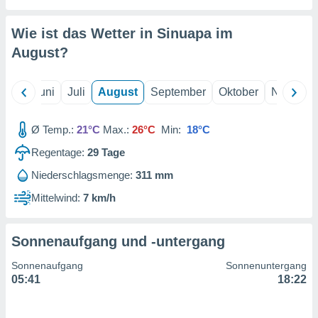
von
erte
Wie ist das Wetter in Sinuapa im
verwendung
August
?
n zur
erter
Mai
Juni
Juli
August
September
Oktober
Novembe
rstellung
n zur
ierung von
Ø Temp.:
21°C
Max.:
26°C
Min:
18°C
verwendung
n zur
Regentage:
29
Tage
Niederschlagsmenge:
311 mm
erter
essung der
Mittelwind:
7 km/h
ung,
er
ce von
Sonnenaufgang und -untergang
analyse von
n durch
Sonnenaufgang
Sonnenuntergang
 oder
05:41
18:22
onen von
nen