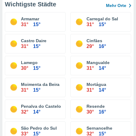
Wichtigste Städte
Mehr Orte
Armamar
Carregal do Sal
31°
15°
31°
15°
Castro Daire
Cinfães
31°
15°
29°
16°
Lamego
Mangualde
30°
15°
31°
14°
Moimenta da Beira
Mortágua
31°
15°
31°
14°
Penalva do Castelo
Resende
32°
14°
30°
16°
São Pedro do Sul
Sernancelhe
33°
15°
32°
15°