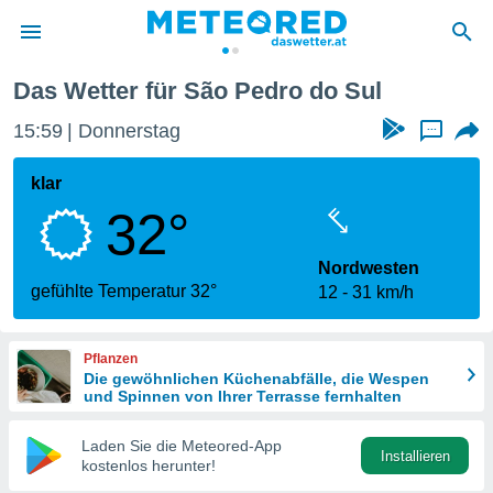
Das Wetter für São Pedro do Sul
politik
15:59
Donnerstag
...
von
at) wurde
klar
uten
32°
m
llen, dass
estellten
Nordwesten
nen von
gefühlte Temperatur 32°
12
31 km/h
tät sind.
 diese
er die
Pflanzen
Optionen
Die gewöhnlichen Küchenabfälle, die Wespen
und Spinnen von Ihrer Terrasse fernhalten
 cookies
Laden Sie die Meteored-App
s adgang
Installieren
kostenlos herunter!
gitale