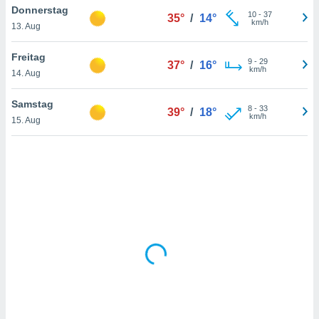
Donnerstag
10
-
37
35°
/
14°
km/h
13. Aug
IV,
Freitag
9
-
29
37°
/
16°
kie-
km/h
14. Aug
er
Samstag
8
-
33
39°
/
18°
it der
km/h
15. Aug
n von
cht
den sind,
 weiterhin
 Website
t
 indem Sie
ieren. In
l werden
über
, dass wir
s
, die für die
auf der
twendig