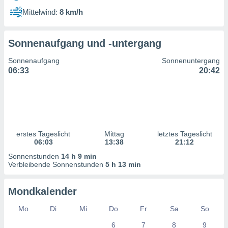
ntwicklung
Mittelwind:
8 km/h
serung der
g
Sonnenaufgang und -untergang
 Daten zur
n Inhalten.
Sonnenaufgang
Sonnenuntergang
06:33
20:42
ten und
ion durch
on
,
erte
d Inhalte,
erstes Tageslicht
Mittag
letztes Tageslicht
on
06:03
13:38
21:12
ung und der
ce von
Sonnenstunden
14 h 9 min
Verbleibende Sonnenstunden
5 h 13 min
nforschung
icklung
Mondkalender
serung von
.
Mo
Di
Mi
Do
Fr
Sa
So
sere 1199
6
7
8
9