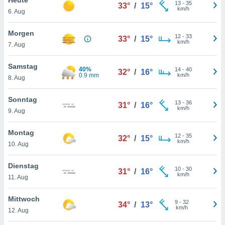
okies oder
13
-
35
33°
/
15°
km/h
6. Aug
 Partner
e es uns
n, das
Morgen
12
-
33
33°
/
15°
uf der
km/h
7. Aug
 verfolgen
lysieren
Samstag
40%
14
-
40
32°
/
16°
0.9 mm
km/h
8. Aug
s Profil zu
um Ihnen
ierende
Sonntag
13
-
36
31°
/
16°
nd
km/h
9. Aug
erte Inhalte
. Weitere
Montag
12
-
35
nen finden
32°
/
15°
km/h
10. Aug
rer
tlinie
. Sie
Dienstag
e
10
-
30
31°
/
16°
km/h
 jederzeit
11. Aug
, indem Sie
altfläche
Mittwoch
9
-
32
stellungen
34°
/
13°
km/h
12. Aug
n Rand
bsite