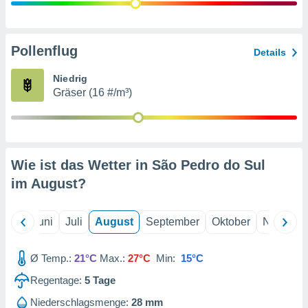
von
erte
verwendung
Pollenflug
Details
n zur
Niedrig
erter
Gräser (16 #/m³)
rstellung
n zur
ierung von
verwendung
n zur
Wie ist das Wetter in São Pedro do Sul
erter
im
August
?
essung der
ung,
er
Mai
Juni
Juli
August
September
Oktober
Novembe
ce von
analyse von
n durch
Ø Temp.:
21°C
Max.:
27°C
Min:
15°C
 oder
onen von
Regentage:
5
Tage
nen
Niederschlagsmenge:
28 mm