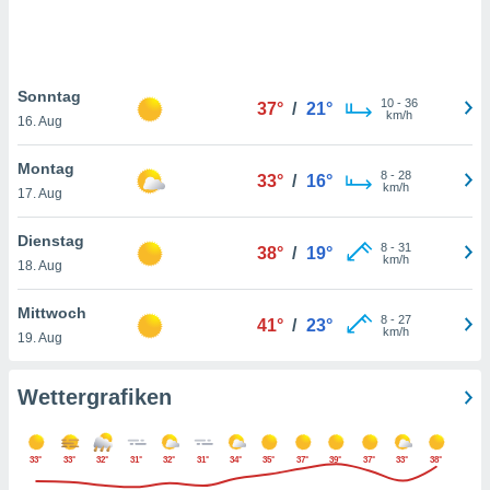
keine
r
analyse
nzeige von
Sonntag
der
10
-
36
37°
/
21°
km/h
erten
16. Aug
erwenden,
Montag
8
-
28
33°
/
16°
 nicht
km/h
17. Aug
erte
ehen
Dienstag
e können
8
-
31
38°
/
19°
km/h
ation von
18. Aug
lehnen und
s
Mittwoch
8
-
27
41°
/
23°
t auf
km/h
19. Aug
site
 indem Sie
altfläche
Wettergrafiken
 klicken.
Zustimmung
33°
33°
32°
31°
32°
31°
34°
35°
37°
39°
37°
33°
38°
wir und
tner