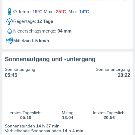
 jederzeit
oder der
Ø Temp.:
19°C
Max.:
25°C
Min:
14°C
beitung
hen, indem
Regentage:
12
Tage
ser
f "
Niederschlagsmenge:
94 mm
en
" oder
Mittelwind:
5 km/h
tlinie
Sonnenaufgang und -untergang
es
Sonnenaufgang
Sonnenuntergang
gør
05:45
20:22
 under
ndlingen:
von oder
nen auf
erät,
g
erstes Tageslicht
Mittag
letztes Tageslicht
05:10
13:04
20:56
 Daten zur
on
Sonnenstunden
14 h 37 min
igen,
Verbleibende Sonnenstunden
14 h 4 min