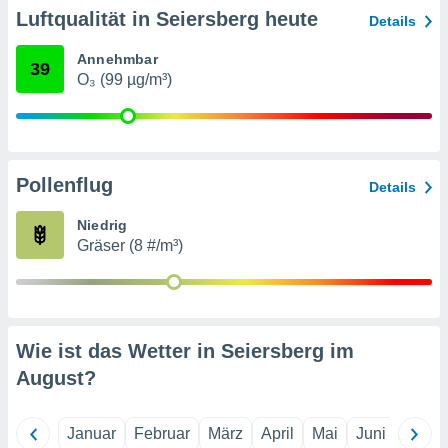
indeutige
Luftqualität in Seiersberg heute
Details
 oder
Annehmbar
39
en, um
O₃ (99 µg/m³)
ezogene
Ihren
 dieser
P-Adressen
-
Pollenflug
 zu
Details
 darauf
n und diese
Niedrig
ten. Einige
Gräser (8 #/m³)
rarbeiten
ezogenen
icherweise
age eines
Wie ist das Wetter in Seiersberg im
en
August
?
, dem Sie
hen
 dies zu
 Sie Ihre
Januar
Februar
März
April
Mai
Juni
Juli