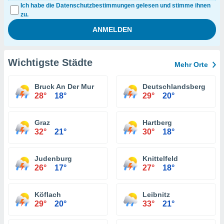
Ich habe die Datenschutzbestimmungen gelesen und stimme ihnen
zu.
Wichtigste Städte
Mehr Orte
Bruck An Der Mur
Deutschlandsberg
28°
18°
29°
20°
Graz
Hartberg
32°
21°
30°
18°
Judenburg
Knittelfeld
26°
17°
27°
18°
Köflach
Leibnitz
29°
20°
33°
21°