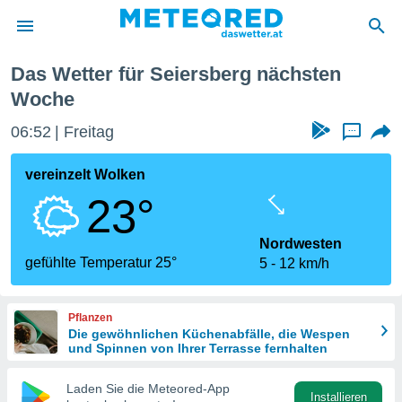
Das Wetter für Seiersberg nächsten
politik
Woche
von
06:52
Freitag
...
at) wurde
uten
vereinzelt Wolken
m
llen, dass
23°
estellten
nen von
Nordwesten
tät sind.
gefühlte Temperatur 25°
 diese
5
12 km/h
er die
Optionen
Pflanzen
Die gewöhnlichen Küchenabfälle, die Wespen
und Spinnen von Ihrer Terrasse fernhalten
 cookies
s adgang
Laden Sie die Meteored-App
gitale
Installieren