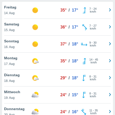
okies oder
 Partner
Freitag
7
-
24
35°
/
17°
e es uns
km/h
14. Aug
n, das
uf der
Samstag
7
-
27
 verfolgen
36°
/
17°
km/h
15. Aug
lysieren
s Profil zu
Sonntag
9
-
30
37°
/
18°
um Ihnen
km/h
16. Aug
ierende
nd
Montag
14
-
45
erte Inhalte
35°
/
18°
km/h
17. Aug
. Weitere
nen finden
Dienstag
rer
8
-
31
29°
/
18°
km/h
tlinie
. Sie
18. Aug
e
 jederzeit
Mittwoch
8
-
31
, indem Sie
24°
/
15°
km/h
19. Aug
altfläche
stellungen
Donnerstag
n Rand
11
-
35
24°
/
16°
km/h
bsite
20. Aug