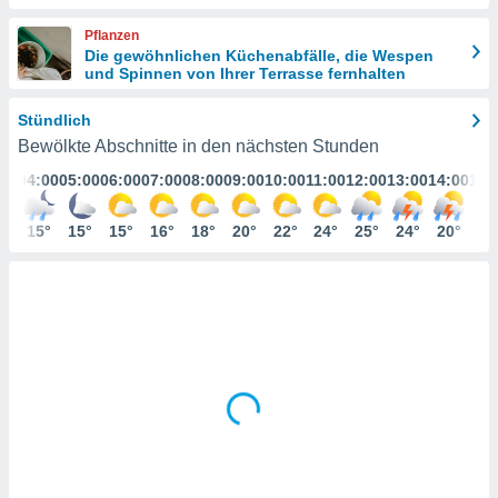
ie auf
en basiert,
Pflanzen
Cookies
Die gewöhnlichen Küchenabfälle, die Wespen
che
und Spinnen von Ihrer Terrasse fernhalten
en
 werden,
Stündlich
 es uns,
AKZEPTIEREN
Bewölkte Abschnitte in den nächsten Stunden
häft zu
UND
n und Ihnen
:00
04:00
05:00
06:00
07:00
08:00
09:00
10:00
11:00
12:00
13:00
14:00
15:
FORTFAHREN
hochwertige
tenlos zur
6°
15°
15°
15°
16°
18°
20°
22°
24°
25°
24°
20°
19
u stellen.
EINSTELLUNGEN
uf die
he
en und
 klicken,
 auf die
greifen und
er
 aller
,
 davon, ob
 unsere