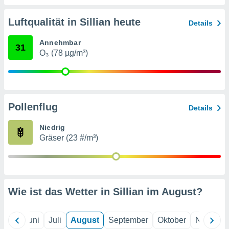
von
erte
Luftqualität in Sillian heute
Details
verwendung
n zur
Annehmbar
31
O₃ (78 µg/m³)
erter
rstellung
n zur
ierung von
verwendung
Pollenflug
n zur
Details
erter
Niedrig
essung der
Gräser (23 #/m³)
ung,
er
ce von
analyse von
n durch
Wie ist das Wetter in Sillian im
August
?
 oder
onen von
Mai
Juni
Juli
August
September
Oktober
Novembe
nen