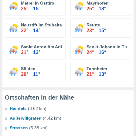
Matrei In Osttirol
Mayrhofen
25°
15°
25°
18°
Neustift Im Stubaital
Reutte
22°
14°
23°
15°
Sankt Anton Am Arlberg
Sankt Johann In Tirol
21°
12°
24°
16°
Sölden
Tannheim
20°
11°
21°
13°
Ortschaften in der Nähe
Heinfels
(3.62 km)
Außervillgraten
(4.42 km)
Strassen
(5.38 km)