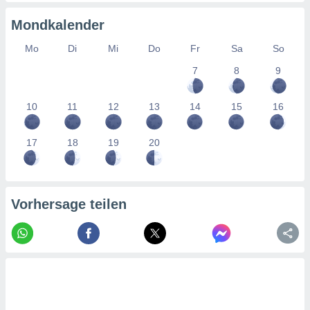
tner
Mondkalender
Mo
Di
Mi
Do
Fr
Sa
So
7
8
9
10
11
12
13
14
15
16
17
18
19
20
Vorhersage teilen