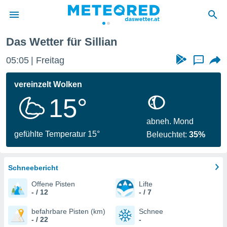
Das Wetter für Sillian
politik
05:05
Freitag
...
von
at) wurde
vereinzelt Wolken
uten
15°
m
llen, dass
estellten
abneh. Mond
nen von
gefühlte Temperatur 15°
Beleuchtet:
35%
tät sind.
 diese
er die
Optionen
Schneebericht
Offene Pisten
Lifte
- / 12
- / 7
 cookies
s adgang
befahrbare Pisten (km)
Schnee
- / 22
-
gitale