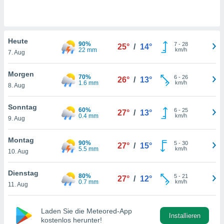
okies oder
 Partner
e es uns
n, das
Heute
uf der
90%
7
-
28
25°
/
14°
22 mm
km/h
 verfolgen
7. Aug
lysieren
Morgen
70%
6
-
26
26°
/
13°
s Profil zu
1.6 mm
km/h
8. Aug
um Ihnen
ierende
Sonntag
nd
60%
6
-
25
27°
/
13°
0.4 mm
km/h
erte Inhalte
9. Aug
. Weitere
nen finden
Montag
90%
5
-
30
27°
/
15°
rer
5.5 mm
km/h
10. Aug
tlinie
. Sie
e
Dienstag
 jederzeit
80%
5
-
21
27°
/
12°
0.7 mm
km/h
, indem Sie
11. Aug
altfläche
stellungen
Laden Sie die Meteored-App
n Rand
Installieren
kostenlos herunter!
bsite