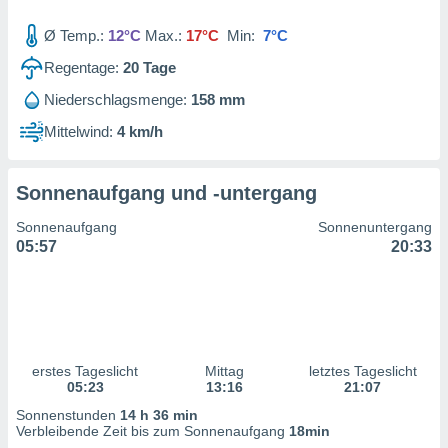
ntwicklung
serung der
Ø Temp.:
12°C
Max.:
17°C
Min:
7°C
g
Regentage:
20
Tage
 Daten zur
Niederschlagsmenge:
158 mm
n Inhalten.
Mittelwind:
4 km/h
ten und
ion durch
Sonnenaufgang und -untergang
on
,
Sonnenaufgang
Sonnenuntergang
erte
05:57
20:33
d Inhalte,
on
ung und der
ce von
nforschung
icklung
erstes Tageslicht
Mittag
letztes Tageslicht
serung von
05:23
13:16
21:07
.
Sonnenstunden
14 h 36 min
Verbleibende Zeit bis zum Sonnenaufgang
18min
sere 1199