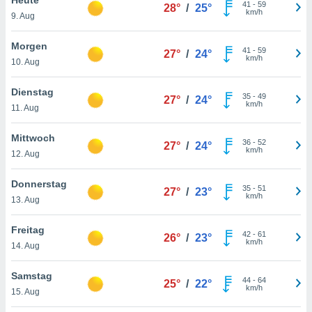
okies oder
41
-
59
28°
/
25°
km/h
9. Aug
 Partner
e es uns
n, das
Morgen
41
-
59
27°
/
24°
uf der
km/h
10. Aug
 verfolgen
lysieren
Dienstag
35
-
49
27°
/
24°
km/h
11. Aug
s Profil zu
um Ihnen
ierende
Mittwoch
36
-
52
27°
/
24°
nd
km/h
12. Aug
erte Inhalte
. Weitere
Donnerstag
35
-
51
nen finden
27°
/
23°
km/h
13. Aug
rer
tlinie
. Sie
Freitag
e
42
-
61
26°
/
23°
km/h
 jederzeit
14. Aug
, indem Sie
altfläche
Samstag
44
-
64
stellungen
25°
/
22°
km/h
15. Aug
n Rand
bsite