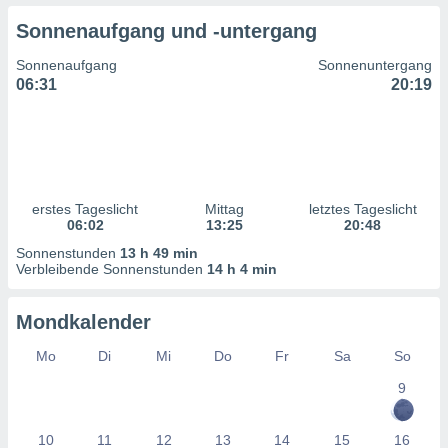
ntwicklung
Sonnenaufgang und -untergang
serung der
Sonnenaufgang
Sonnenuntergang
g
06:31
20:19
 Daten zur
n Inhalten.
ten und
ion durch
on
erstes Tageslicht
Mittag
letztes Tageslicht
,
06:02
13:25
20:48
erte
d Inhalte,
Sonnenstunden
13 h 49 min
on
Verbleibende Sonnenstunden
14 h 4 min
ung und der
ce von
Mondkalender
nforschung
Mo
Di
Mi
Do
Fr
Sa
So
icklung
serung von
9
.
sere 1199
10
11
12
13
14
15
16