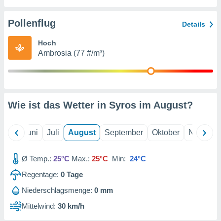
von
erte
Pollenflug
Details
verwendung
n zur
Hoch
Ambrosia (77 #/m³)
erter
rstellung
n zur
ierung von
verwendung
Wie ist das Wetter in Syros im
August
?
n zur
erter
essung der
Mai
Juni
Juli
August
September
Oktober
Novembe
ung,
er
Ø Temp.:
25°C
Max.:
25°C
Min:
24°C
ce von
analyse von
Regentage:
0
Tage
n durch
 oder
Niederschlagsmenge:
0 mm
onen von
Mittelwind:
30 km/h
nen