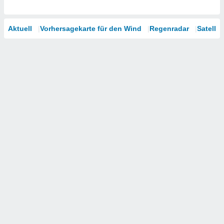
Aktuell
Vorhersagekarte für den Wind
Regenradar
Satellit