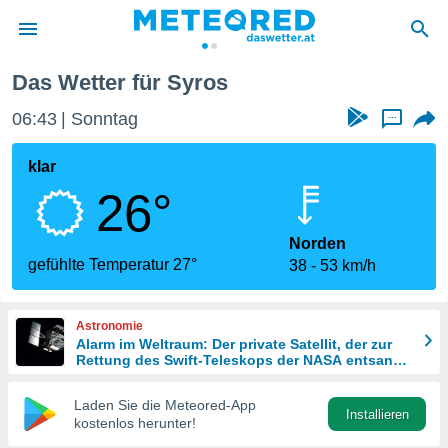
Das Wetter für Syros
politik
06:43
Sonntag
...
von
at) wurde
klar
uten
26°
m
llen, dass
estellten
Norden
nen von
gefühlte Temperatur 27°
38
53 km/h
tät sind.
 diese
er die
Astronomie
Optionen
Alarm im Weltraum: Der private Satellit, der zur
Rettung des Swift-Teleskops der NASA entsandt
wurde
 cookies
Laden Sie die Meteored-App
s adgang
Installieren
kostenlos herunter!
gitale