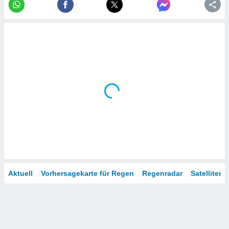
tner
Aktuell
Vorhersagekarte für Regen
Regenradar
Satelliten