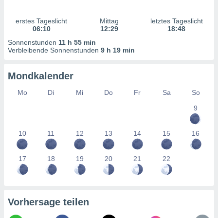
ntwicklung
serung der
erstes Tageslicht
Mittag
letztes Tageslicht
06:10
12:29
18:48
g
 Daten zur
Sonnenstunden
11 h 55 min
Verbleibende Sonnenstunden
9 h 19 min
n Inhalten.
Mondkalender
ten und
ion durch
Mo
Di
Mi
Do
Fr
Sa
So
on
,
9
erte
d Inhalte,
on
10
11
12
13
14
15
16
ung und der
ce von
17
18
19
20
21
22
nforschung
icklung
serung von
.
Vorhersage teilen
sere 1199