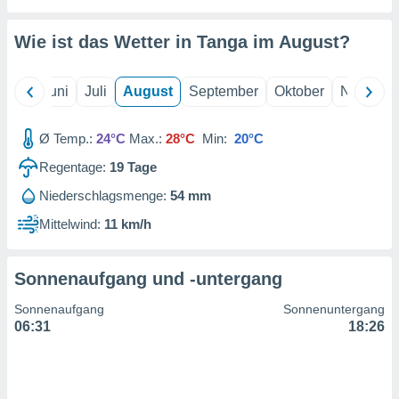
von
erte
Wie ist das Wetter in Tanga im
August
?
verwendung
n zur
Mai
Juni
Juli
August
September
Oktober
Novembe
erter
rstellung
n zur
Ø Temp.:
24°C
Max.:
28°C
Min:
20°C
ierung von
Regentage:
19
Tage
verwendung
n zur
Niederschlagsmenge:
54 mm
erter
Mittelwind:
11 km/h
essung der
ung,
er
Sonnenaufgang und -untergang
ce von
analyse von
Sonnenaufgang
Sonnenuntergang
n durch
06:31
18:26
 oder
onen von
nen