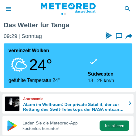
Das Wetter für Tanga
politik
09:29
Sonntag
...
von
at) wurde
vereinzelt Wolken
uten
24°
m
llen, dass
estellten
Südwesten
nen von
gefühlte Temperatur 24°
13
28 km/h
tät sind.
 diese
er die
Astronomie
Optionen
Alarm im Weltraum: Der private Satellit, der zur
Rettung des Swift-Teleskops der NASA entsandt
wurde
 cookies
Laden Sie die Meteored-App
s adgang
Installieren
kostenlos herunter!
gitale