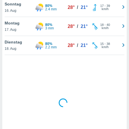
Sonntag
80%
17
-
39
28°
/
21°
2.4 mm
km/h
16. Aug
IV,
Montag
80%
18
-
40
28°
/
21°
kie-
3 mm
km/h
17. Aug
er
Dienstag
80%
15
-
38
28°
/
21°
it der
2.2 mm
km/h
18. Aug
n von
cht
den sind,
 weiterhin
 Website
t
 indem Sie
ieren. In
l werden
über
, dass wir
s
, die für die
auf der
twendig