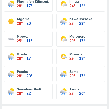
Flughafen Kilimanjaro International
Iringa
28°
17°
24°
13°
Kigoma
Kilwa Masoko
29°
20°
28°
23°
Mbeya
Morogoro
25°
11°
29°
17°
Moshi
Mwanza
28°
17°
29°
18°
Pemba
Same
28°
23°
29°
17°
Sansibar-Stadt
Tanga
28°
22°
28°
20°