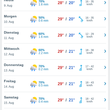
70%
okies oder
16
-
35
28°
/
20°
1.6 mm
km/h
9. Aug
 Partner
e es uns
n, das
Morgen
50%
16
-
35
29°
/
20°
uf der
0.6 mm
km/h
10. Aug
 verfolgen
lysieren
Dienstag
60%
12
-
29
29°
/
20°
1.6 mm
km/h
11. Aug
s Profil zu
um Ihnen
ierende
Mittwoch
60%
18
-
38
29°
/
21°
nd
2.2 mm
km/h
12. Aug
erte Inhalte
. Weitere
Donnerstag
70%
17
-
42
nen finden
29°
/
21°
0.2 mm
km/h
13. Aug
rer
tlinie
. Sie
Freitag
e
70%
18
-
43
29°
/
21°
0.5 mm
km/h
 jederzeit
14. Aug
, indem Sie
altfläche
Samstag
70%
18
-
42
stellungen
29°
/
21°
0.4 mm
km/h
15. Aug
n Rand
bsite