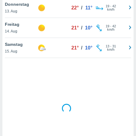
Donnerstag
19
-
42
22°
/
11°
km/h
13. Aug
IV,
Freitag
19
-
42
21°
/
10°
kie-
km/h
14. Aug
er
Samstag
13
-
31
21°
/
10°
it der
km/h
15. Aug
n von
cht
den sind,
 weiterhin
 Website
t
 indem Sie
ieren. In
l werden
über
, dass wir
s
, die für die
auf der
twendig