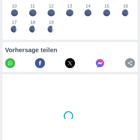
tner
10
11
12
13
14
15
16
17
18
19
Vorhersage teilen