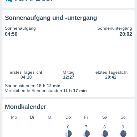
ntwicklung
serung der
Sonnenaufgang und -untergang
g
 Daten zur
Sonnenaufgang
Sonnenuntergang
n Inhalten.
04:50
20:02
ten und
ion durch
on
,
erte
erstes Tageslicht
Mittag
letztes Tageslicht
d Inhalte,
04:10
12:27
20:42
on
Sonnenstunden
15 h 12 min
ung und der
Verbleibende Sonnenstunden
11 h 17 min
ce von
nforschung
Mondkalender
icklung
serung von
Mo
Di
Mi
Do
Fr
Sa
So
.
6
7
8
9
sere 1199