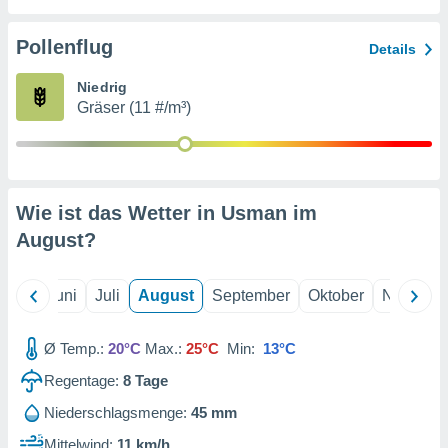
von
erte
Pollenflug
Details
verwendung
n zur
Niedrig
Gräser (11 #/m³)
erter
rstellung
n zur
ierung von
verwendung
Wie ist das Wetter in Usman im
n zur
August
?
erter
essung der
ung,
Mai
Juni
Juli
August
September
Oktober
Novembe
er
ce von
analyse von
Ø Temp.:
20°C
Max.:
25°C
Min:
13°C
n durch
Regentage:
8
Tage
 oder
onen von
Niederschlagsmenge:
45 mm
nen
Mittelwind:
11 km/h