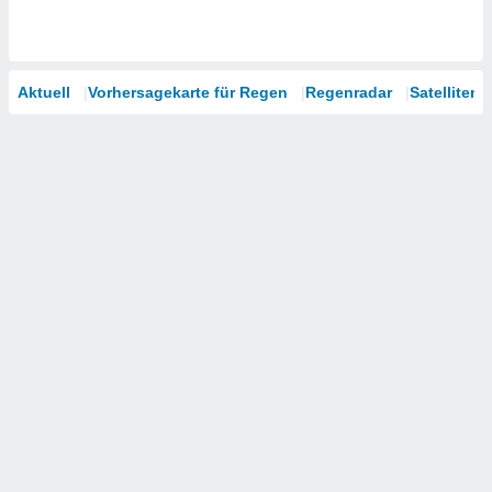
Aktuell
Vorhersagekarte für Regen
Regenradar
Satelliten