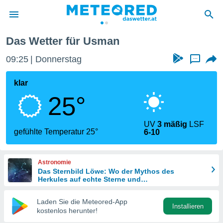
Das Wetter für Usman
politik
09:25
Donnerstag
...
von
at) wurde
klar
uten
25°
m
llen, dass
estellten
UV
3 mäßig
LSF
nen von
gefühlte Temperatur 25°
6-10
tät sind.
 diese
er die
Astronomie
Optionen
Das Sternbild Löwe: Wo der Mythos des
Herkules auf echte Sterne und
Meteoritenschauer trifft
 cookies
Laden Sie die Meteored-App
s adgang
Installieren
kostenlos herunter!
gitale