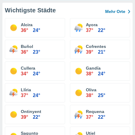
Wichtigste Städte
Mehr Orte
Alcira
Ayora
36°
24°
37°
22°
Buñol
Cofrentes
36°
23°
39°
21°
Cullera
Gandía
34°
24°
38°
24°
Llíria
Oliva
37°
24°
38°
25°
Ontinyent
Requena
39°
22°
37°
22°
Sagunto
Utiel