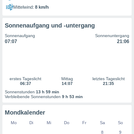
ntwicklung
Mittelwind:
8 km/h
serung der
g
Sonnenaufgang und -untergang
 Daten zur
n Inhalten.
Sonnenaufgang
Sonnenuntergang
07:07
21:06
ten und
ion durch
on
,
erte
d Inhalte,
erstes Tageslicht
Mittag
letztes Tageslicht
on
06:37
14:07
21:35
ung und der
ce von
Sonnenstunden
13 h 59 min
Verbleibende Sonnenstunden
9 h 53 min
nforschung
icklung
Mondkalender
serung von
.
Mo
Di
Mi
Do
Fr
Sa
So
sere 1199
8
9