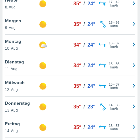
okies oder
17
-
42
35°
/
24°
km/h
8. Aug
 Partner
e es uns
n, das
Morgen
15
-
36
35°
/
24°
uf der
km/h
9. Aug
 verfolgen
lysieren
Montag
16
-
37
34°
/
24°
km/h
10. Aug
s Profil zu
um Ihnen
ierende
Dienstag
15
-
36
34°
/
24°
nd
km/h
11. Aug
erte Inhalte
. Weitere
Mittwoch
15
-
37
nen finden
35°
/
24°
km/h
12. Aug
rer
tlinie
. Sie
Donnerstag
e
14
-
36
35°
/
23°
km/h
 jederzeit
13. Aug
, indem Sie
altfläche
Freitag
13
-
37
stellungen
35°
/
24°
km/h
14. Aug
n Rand
bsite