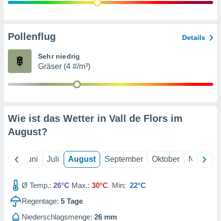
von
erte
verwendung
Pollenflug
Details
n zur
Sehr niedrig
erter
Gräser (4 #/m³)
rstellung
n zur
ierung von
verwendung
n zur
Wie ist das Wetter in Vall de Flors im
erter
August
?
essung der
ung,
er
Mai
Juni
Juli
August
September
Oktober
Novembe
ce von
analyse von
n durch
Ø Temp.:
26°C
Max.:
30°C
Min:
22°C
 oder
onen von
Regentage:
5
Tage
nen
Niederschlagsmenge:
26 mm