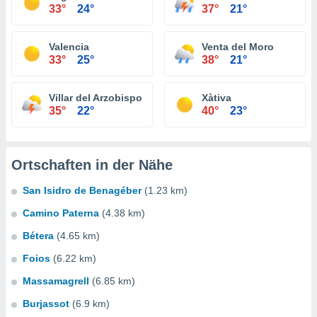
33°
24°
37°
21°
Valencia
Venta del Moro
33°
25°
38°
21°
Villar del Arzobispo
Xàtiva
35°
22°
40°
23°
Ortschaften in der Nähe
San Isidro de Benagéber
(1.23 km)
Camino Paterna
(4.38 km)
Bétera
(4.65 km)
Foios
(6.22 km)
Massamagrell
(6.85 km)
Burjassot
(6.9 km)