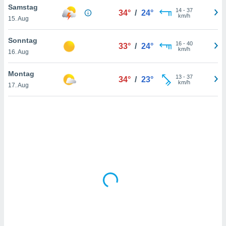
Samstag
14
-
37
34°
/
24°
km/h
15. Aug
IV,
Sonntag
16
-
40
33°
/
24°
kie-
km/h
16. Aug
er
Montag
13
-
37
34°
/
23°
it der
km/h
17. Aug
n von
cht
den sind,
 weiterhin
 Website
t
 indem Sie
ieren. In
l werden
über
, dass wir
s
, die für die
auf der
twendig