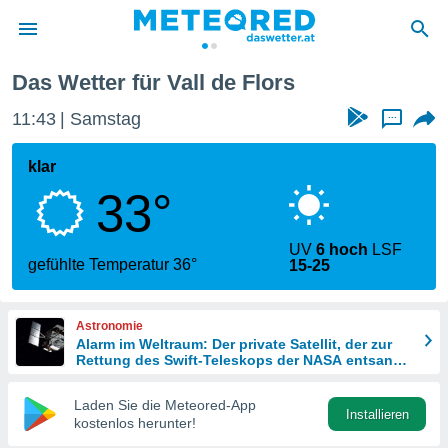
cia
Vall de Flors
Das Wetter für Vall de Flors
politik
11:43
Samstag
...
von
at) wurde
klar
uten
33°
m
llen, dass
estellten
UV
6 hoch
LSF
nen von
gefühlte Temperatur 36°
15-25
tät sind.
 diese
er die
Astronomie
Optionen
Alarm im Weltraum: Der private Satellit, der zur
Rettung des Swift-Teleskops der NASA entsandt
wurde
 cookies
Laden Sie die Meteored-App
s adgang
Installieren
kostenlos herunter!
gitale