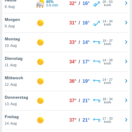
60%
okies oder
25
-
53
32°
/
16°
0.6 mm
km/h
8. Aug
 Partner
e es uns
n, das
Morgen
14
-
34
31°
/
16°
uf der
km/h
9. Aug
 verfolgen
lysieren
Montag
19
-
37
33°
/
14°
km/h
10. Aug
s Profil zu
um Ihnen
ierende
Dienstag
14
-
28
34°
/
17°
nd
km/h
11. Aug
erte Inhalte
. Weitere
Mittwoch
14
-
27
nen finden
36°
/
19°
km/h
12. Aug
rer
tlinie
. Sie
Donnerstag
e
18
-
34
37°
/
21°
km/h
 jederzeit
13. Aug
, indem Sie
altfläche
Freitag
17
-
33
stellungen
37°
/
21°
km/h
14. Aug
n Rand
bsite