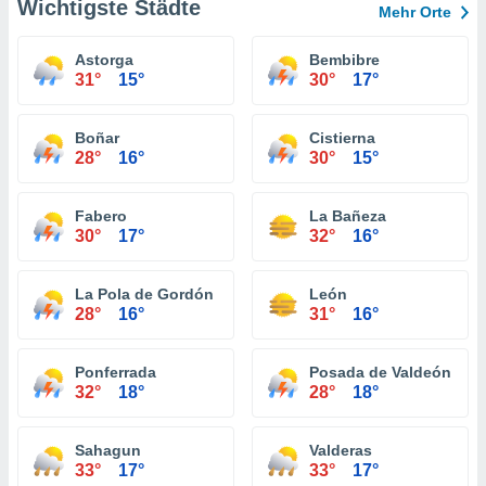
Wichtigste Städte
Mehr Orte
Astorga
Bembibre
31°
15°
30°
17°
Boñar
Cistierna
28°
16°
30°
15°
Fabero
La Bañeza
30°
17°
32°
16°
La Pola de Gordón
León
28°
16°
31°
16°
Ponferrada
Posada de Valdeón
32°
18°
28°
18°
Sahagun
Valderas
33°
17°
33°
17°