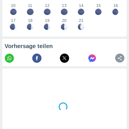
tner
10
11
12
13
14
15
16
17
18
19
20
21
Vorhersage teilen