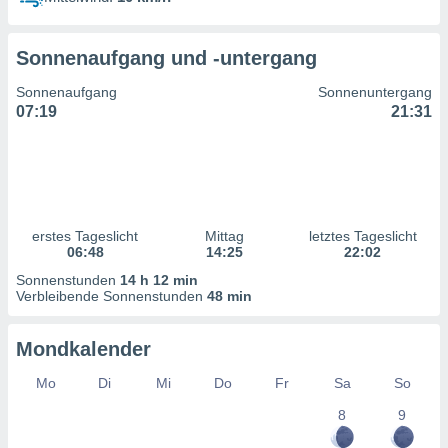
ntwicklung
serung der
Sonnenaufgang und -untergang
g
 Daten zur
Sonnenaufgang
Sonnenuntergang
n Inhalten.
07:19
21:31
ten und
ion durch
on
,
erte
erstes Tageslicht
Mittag
letztes Tageslicht
d Inhalte,
06:48
14:25
22:02
on
Sonnenstunden
14 h 12 min
ung und der
Verbleibende Sonnenstunden
48 min
ce von
nforschung
Mondkalender
icklung
serung von
Mo
Di
Mi
Do
Fr
Sa
So
.
8
9
sere 1199