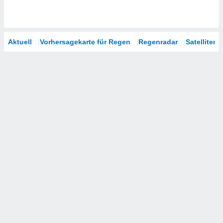
Aktuell
Vorhersagekarte für Regen
Regenradar
Satelliten