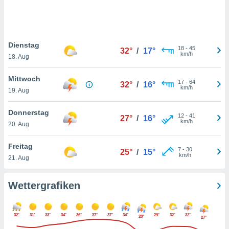
keine
r
analyse
nzeige von
Dienstag
der
18
-
45
32°
/
17°
km/h
erten
18. Aug
erwenden,
Mittwoch
17
-
64
32°
/
16°
 nicht
km/h
19. Aug
erte
ehen
Donnerstag
e können
12
-
41
27°
/
16°
km/h
ation von
20. Aug
lehnen und
s
Freitag
7
-
30
25°
/
15°
t auf
km/h
21. Aug
site
 indem Sie
altfläche
Wettergrafiken
 klicken.
Zustimmung
32°
31°
33°
34°
36°
37°
37°
34°
29°
32°
32°
wir und
28°
27°
tner