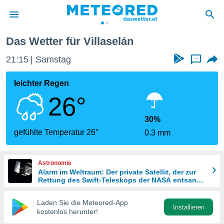
Das Wetter für Villaselán
politik
21:15
Samstag
...
von
at) wurde
leichter Regen
uten
26°
m
llen, dass
estellten
30%
nen von
gefühlte Temperatur 26°
0.3 mm
tät sind.
 diese
er die
Astronomie
Optionen
Alarm im Weltraum: Der private Satellit, der zur
Rettung des Swift-Teleskops der NASA entsandt
wurde
 cookies
Laden Sie die Meteored-App
s adgang
Installieren
kostenlos herunter!
gitale