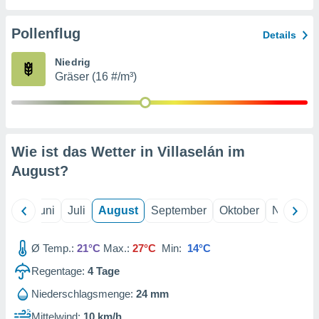
von
erte
Pollenflug
Details
verwendung
n zur
Niedrig
Gräser (16 #/m³)
erter
rstellung
n zur
ierung von
verwendung
Wie ist das Wetter in Villaselán im
n zur
August
?
erter
essung der
ung,
Mai
Juni
Juli
August
September
Oktober
Novembe
er
ce von
analyse von
Ø Temp.:
21°C
Max.:
27°C
Min:
14°C
n durch
Regentage:
4
Tage
 oder
onen von
Niederschlagsmenge:
24 mm
nen
Mittelwind:
10 km/h