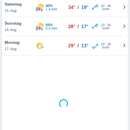
Samstag
40%
22
-
46
34°
/
19°
1.4 mm
km/h
15. Aug
IV,
Sonntag
50%
13
-
50
28°
/
17°
kie-
0.3 mm
km/h
16. Aug
er
Montag
10
-
29
29°
/
13°
it der
km/h
17. Aug
n von
cht
den sind,
 weiterhin
 Website
t
 indem Sie
ieren. In
l werden
über
, dass wir
s
, die für die
auf der
twendig