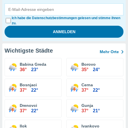
Ich habe die Datenschutzbestimmungen gelesen und stimme ihnen
zu.
Wichtigste Städte
Mehr Orte
Babina Greda
Borovo
36°
23°
35°
24°
Bosnjaci
Cerna
37°
22°
37°
22°
Drenovci
Gunja
37°
22°
37°
21°
Ilok
Ivankovo