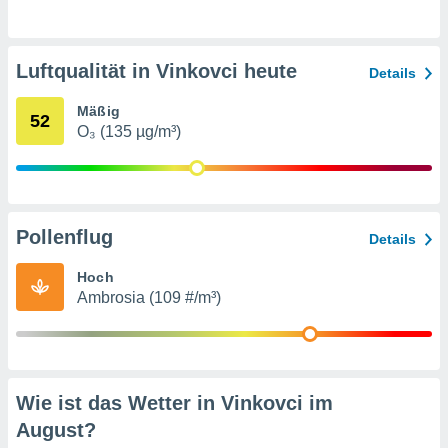
indeutige
 oder
Luftqualität in Vinkovci heute
en, um
Details
ezogene
Ihren
Mäßig
52
 dieser
O₃ (135 µg/m³)
P-Adressen
-
 zu
 darauf
n und diese
Pollenflug
Details
ten. Einige
rarbeiten
Hoch
Ambrosia (109 #/m³)
ezogenen
icherweise
age eines
en
, dem Sie
hen
Wie ist das Wetter in Vinkovci im
 dies zu
August
?
 Sie Ihre