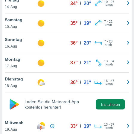
okies oder
10
-
27
34°
/
20°
km/h
14. Aug
 Partner
e es uns
n, das
Samstag
7
-
22
35°
/
19°
uf der
km/h
15. Aug
 verfolgen
lysieren
Sonntag
7
-
23
36°
/
20°
km/h
16. Aug
s Profil zu
um Ihnen
ierende
Montag
13
-
34
37°
/
21°
nd
km/h
17. Aug
erte Inhalte
. Weitere
Dienstag
16
-
47
nen finden
36°
/
21°
km/h
18. Aug
rer
tlinie
. Sie
e
Laden Sie die Meteored-App
 jederzeit
Installieren
kostenlos herunter!
, indem Sie
altfläche
stellungen
Mittwoch
13
-
37
33°
/
19°
n Rand
km/h
19. Aug
bsite