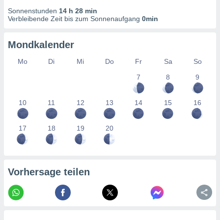
von
Sonnenstunden
14 h 28 min
Verbleibende Zeit bis zum Sonnenaufgang
0min
erte
verwendung
n zur
Mondkalender
erter
Mo
Di
Mi
Do
Fr
Sa
So
rstellung
n zur
7
8
9
ierung von
verwendung
10
11
12
13
14
15
16
n zur
erter
17
18
19
20
essung der
ung,
er
ce von
analyse von
Vorhersage teilen
n durch
 oder
onen von
nen