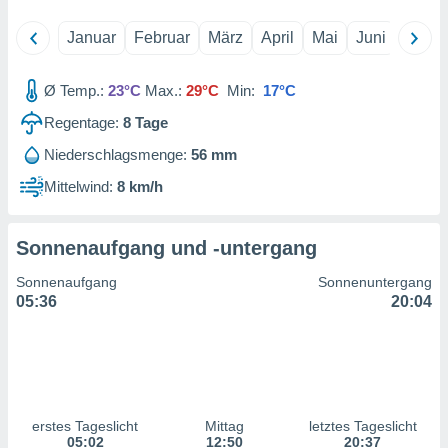
 jederzeit
oder der
Januar
Februar
März
April
Mai
Juni
Juli
beitung
hen, indem
ser
Ø Temp.:
23°C
Max.:
29°C
Min:
17°C
f "
en
" oder
Regentage:
8
Tage
Niederschlagsmenge:
56 mm
tlinie
Mittelwind:
8 km/h
es
gør
Sonnenaufgang und -untergang
 under
ndlingen:
Sonnenaufgang
Sonnenuntergang
von oder
05:36
20:04
nen auf
erät,
g
 Daten zur
on
erstes Tageslicht
Mittag
letztes Tageslicht
igen,
05:02
12:50
20:37