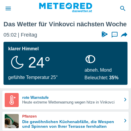
e
Das Wetter für Vinkovci nächsten Woche
politik
05:02
Freitag
...
von
at) wurde
klarer Himmel
uten
24°
m
llen, dass
estellten
abneh. Mond
nen von
gefühlte Temperatur 25°
Beleuchtet:
35%
tät sind.
 diese
er die
Optionen
rote Warnstufe
Heute extreme Wetterwarnung wegen hitze in Vinkovci
 cookies
Pflanzen
s adgang
Die gewöhnlichen Küchenabfälle, die Wespen
und Spinnen von Ihrer Terrasse fernhalten
gitale