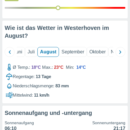
von
erte
verwendung
n zur
Wie ist das Wetter in Westerhoven im
erter
August
?
rstellung
n zur
ierung von
Mai
Juni
Juli
August
September
Oktober
Novembe
verwendung
n zur
Ø Temp.:
18°C
Max.:
23°C
Min:
14°C
erter
Regentage:
13
Tage
essung der
ung,
Niederschlagsmenge:
83 mm
er
ce von
Mittelwind:
11 km/h
analyse von
n durch
 oder
Sonnenaufgang und -untergang
onen von
Sonnenaufgang
Sonnenuntergang
nen
06:10
21:17