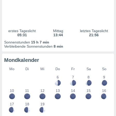
ntwicklung
serung der
g
 Daten zur
n Inhalten.
erstes Tageslicht
Mittag
letztes Tageslicht
05:31
13:44
21:56
ten und
Sonnenstunden
15 h 7 min
ion durch
Verbleibende Sonnenstunden
8 min
on
,
Mondkalender
erte
d Inhalte,
Mo
Di
Mi
Do
Fr
Sa
So
on
ung und der
6
7
8
9
ce von
nforschung
10
11
12
13
14
15
16
icklung
serung von
.
17
18
19
sere 1199