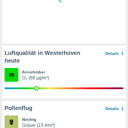
 jederzeit
oder der
beitung
hen, indem
ser
f "
en
" oder
tlinie
Luftqualität in Westerhoven
Details
heute
es
gør
 under
Annehmbar
35
ndlingen:
O₃ (88 µg/m³)
von oder
nen auf
erät,
g
Pollenflug
Details
 Daten zur
on
Niedrig
igen,
Gräser (15 #/m³)