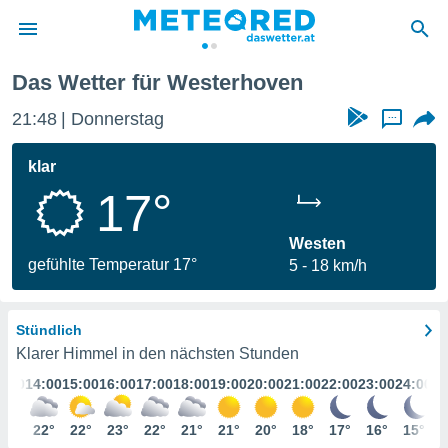
Das Wetter für Westerhoven
politik
21:48
Donnerstag
...
von
at) wurde
klar
uten
17°
m
llen, dass
estellten
Westen
nen von
gefühlte Temperatur 17°
5
18 km/h
tät sind.
 diese
er die
Stündlich
Optionen
Klarer Himmel in den nächsten Stunden
3:00
14:00
15:00
16:00
17:00
18:00
19:00
20:00
21:00
22:00
23:00
24:00
 cookies
s adgang
22°
22°
22°
23°
22°
21°
21°
20°
18°
17°
16°
15°
gitale