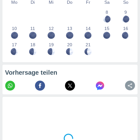
tner
Mo
Di
Mi
Do
Fr
Sa
So
8
9
10
11
12
13
14
15
16
17
18
19
20
21
Vorhersage teilen