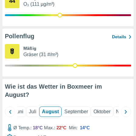
44
von
O₃ (111 µg/m³)
erte
verwendung
n zur
erter
Pollenflug
Details
rstellung
n zur
Mäßig
ierung von
Gräser (31 #/m³)
verwendung
n zur
erter
essung der
Wie ist das Wetter in Boxmeer im
ung,
er
August
?
ce von
analyse von
n durch
Mai
Juni
Juli
August
September
Oktober
Novembe
 oder
onen von
Ø Temp.:
18°C
Max.:
22°C
Min:
14°C
nen