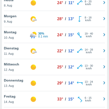
okies oder
8
-
20
24°
/
11°
km/h
8. Aug
 Partner
e es uns
n, das
Morgen
8
-
18
28°
/
13°
uf der
km/h
9. Aug
 verfolgen
lysieren
Montag
30%
19
-
40
24°
/
15°
0.1 mm
km/h
10. Aug
s Profil zu
um Ihnen
ierende
Dienstag
14
-
28
22°
/
12°
nd
km/h
11. Aug
erte Inhalte
. Weitere
Mittwoch
13
-
30
nen finden
25°
/
12°
km/h
12. Aug
rer
tlinie
. Sie
Donnerstag
e
13
-
24
29°
/
14°
km/h
 jederzeit
13. Aug
, indem Sie
altfläche
Freitag
6
-
15
stellungen
33°
/
15°
km/h
14. Aug
n Rand
bsite