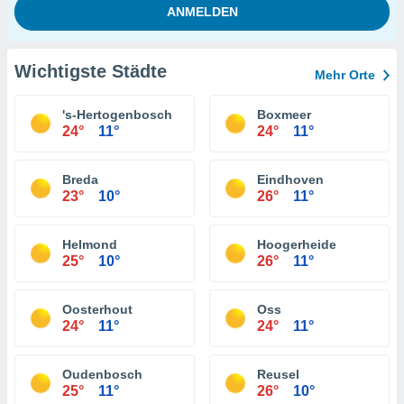
Wichtigste Städte
Mehr Orte
's-Hertogenbosch
Boxmeer
24°
11°
24°
11°
Breda
Eindhoven
23°
10°
26°
11°
Helmond
Hoogerheide
25°
10°
26°
11°
Oosterhout
Oss
24°
11°
24°
11°
Oudenbosch
Reusel
25°
11°
26°
10°