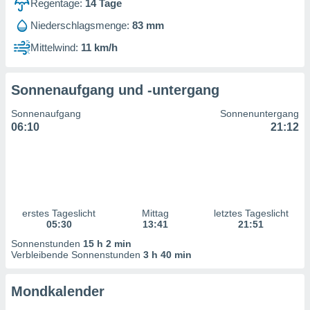
Regentage:
14
Tage
ntwicklung
serung der
Niederschlagsmenge:
83 mm
g
Mittelwind:
11 km/h
 Daten zur
n Inhalten.
Sonnenaufgang und -untergang
ten und
Sonnenaufgang
Sonnenuntergang
ion durch
06:10
21:12
on
,
erte
d Inhalte,
on
ung und der
ce von
erstes Tageslicht
Mittag
letztes Tageslicht
05:30
13:41
21:51
nforschung
Sonnenstunden
15 h 2 min
icklung
Verbleibende Sonnenstunden
3 h 40 min
serung von
.
Mondkalender
sere 1199