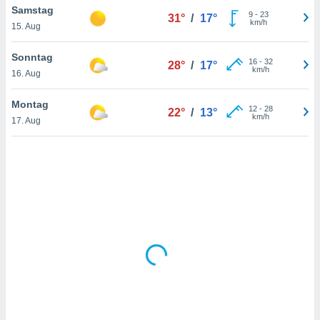
Samstag
9
-
23
31°
/
17°
km/h
15. Aug
IV,
Sonntag
16
-
32
28°
/
17°
kie-
km/h
16. Aug
er
Montag
12
-
28
22°
/
13°
it der
km/h
17. Aug
n von
cht
den sind,
 weiterhin
 Website
t
 indem Sie
ieren. In
l werden
über
, dass wir
s
, die für die
auf der
twendig