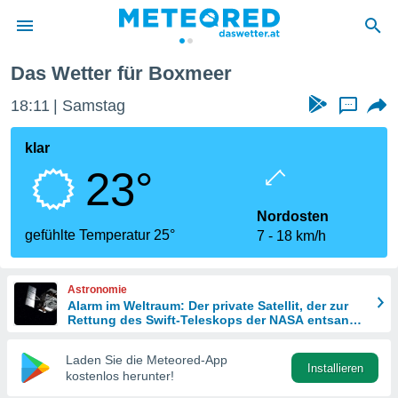
Das Wetter für Boxmeer
politik
18:11
Samstag
...
von
at) wurde
klar
uten
23°
m
llen, dass
estellten
Nordosten
nen von
gefühlte Temperatur 25°
7
18 km/h
tät sind.
 diese
er die
Astronomie
Optionen
Alarm im Weltraum: Der private Satellit, der zur
Rettung des Swift-Teleskops der NASA entsandt
wurde
 cookies
Laden Sie die Meteored-App
s adgang
Installieren
kostenlos herunter!
gitale