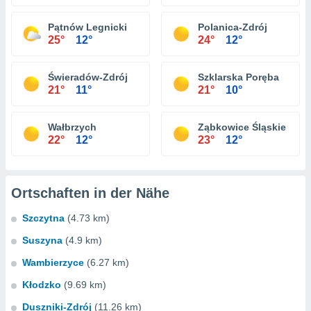
Pątnów Legnicki
Polanica-Zdrój
25°
12°
24°
12°
Świeradów-Zdrój
Szklarska Poręba
21°
11°
21°
10°
Wałbrzych
Ząbkowice Śląskie
22°
12°
23°
12°
Ortschaften in der Nähe
Szczytna
(4.73 km)
Suszyna
(4.9 km)
Wambierzyce
(6.27 km)
Kłodzko
(9.69 km)
Duszniki-Zdrój
(11.26 km)