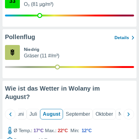
33
von
O₃ (81 µg/m³)
erte
verwendung
n zur
erter
Pollenflug
Details
rstellung
n zur
Niedrig
ierung von
Gräser (11 #/m³)
verwendung
n zur
erter
essung der
Wie ist das Wetter in Wolany im
ung,
er
August
?
ce von
analyse von
n durch
Mai
Juni
Juli
August
September
Oktober
Novembe
 oder
onen von
Ø Temp.:
17°C
Max.:
22°C
Min:
12°C
nen