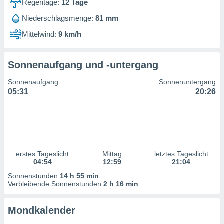
Regentage:
12
Tage
ntwicklung
serung der
Niederschlagsmenge:
81 mm
g
Mittelwind:
9 km/h
 Daten zur
n Inhalten.
Sonnenaufgang und -untergang
ten und
Sonnenaufgang
Sonnenuntergang
ion durch
05:31
20:26
on
,
erte
d Inhalte,
on
ung und der
ce von
erstes Tageslicht
Mittag
letztes Tageslicht
04:54
12:59
21:04
nforschung
Sonnenstunden
14 h 55 min
icklung
Verbleibende Sonnenstunden
2 h 16 min
serung von
.
Mondkalender
sere 1199