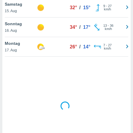
Samstag
9
-
27
32°
/
15°
km/h
15. Aug
IV,
Sonntag
13
-
36
34°
/
17°
kie-
km/h
16. Aug
er
Montag
7
-
27
26°
/
14°
it der
km/h
17. Aug
n von
cht
den sind,
 weiterhin
 Website
t
 indem Sie
ieren. In
l werden
über
, dass wir
s
, die für die
auf der
twendig