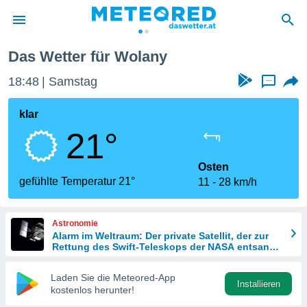
Das Wetter für Wolany
politik
18:48
Samstag
...
von
at) wurde
klar
uten
21°
m
llen, dass
estellten
Osten
nen von
gefühlte Temperatur 21°
11
28 km/h
tät sind.
 diese
er die
Astronomie
Optionen
Alarm im Weltraum: Der private Satellit, der zur
Rettung des Swift-Teleskops der NASA entsandt
wurde
 cookies
Laden Sie die Meteored-App
s adgang
Installieren
kostenlos herunter!
gitale