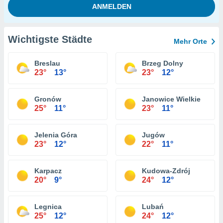
Wichtigste Städte
Mehr Orte
Breslau
Brzeg Dolny
23°
13°
23°
12°
Gronów
Janowice Wielkie
25°
11°
23°
11°
Jelenia Góra
Jugów
23°
12°
22°
11°
Karpacz
Kudowa-Zdrój
20°
9°
24°
12°
Legnica
Lubań
25°
12°
24°
12°