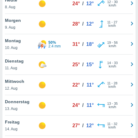
okies oder
12
-
30
24°
/
12°
km/h
8. Aug
 Partner
e es uns
n, das
Morgen
11
-
27
28°
/
12°
uf der
km/h
9. Aug
 verfolgen
lysieren
Montag
50%
19
-
56
31°
/
18°
2.4 mm
km/h
10. Aug
s Profil zu
um Ihnen
ierende
Dienstag
14
-
33
25°
/
15°
nd
km/h
11. Aug
erte Inhalte
. Weitere
Mittwoch
11
-
28
nen finden
22°
/
11°
km/h
12. Aug
rer
tlinie
. Sie
Donnerstag
e
13
-
35
24°
/
11°
km/h
 jederzeit
13. Aug
, indem Sie
altfläche
Freitag
11
-
32
stellungen
27°
/
12°
km/h
14. Aug
n Rand
bsite