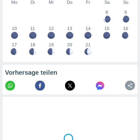
tner
Mo
Di
Mi
Do
Fr
Sa
So
8
9
10
11
12
13
14
15
16
17
18
19
20
21
Vorhersage teilen