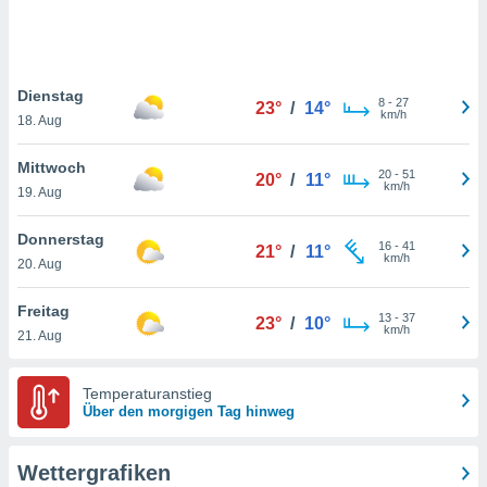
keine
r
analyse
nzeige von
Dienstag
der
8
-
27
23°
/
14°
km/h
erten
18. Aug
erwenden,
Mittwoch
20
-
51
20°
/
11°
 nicht
km/h
19. Aug
erte
ehen
Donnerstag
e können
16
-
41
21°
/
11°
km/h
ation von
20. Aug
lehnen und
s
Freitag
13
-
37
23°
/
10°
t auf
km/h
21. Aug
site
 indem Sie
altfläche
Temperaturanstieg
 klicken.
Über den morgigen Tag hinweg
Zustimmung
wir und
Wettergrafiken
tner