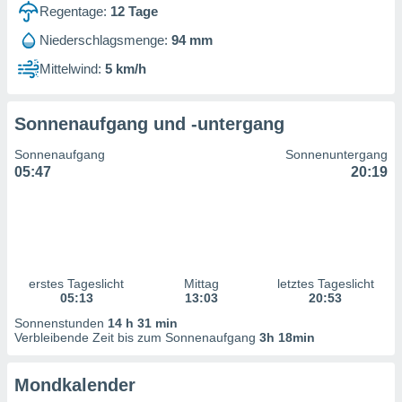
ntwicklung
Regentage:
12
Tage
serung der
Niederschlagsmenge:
94 mm
g
Mittelwind:
5 km/h
 Daten zur
n Inhalten.
Sonnenaufgang und -untergang
ten und
Sonnenaufgang
Sonnenuntergang
ion durch
05:47
20:19
on
,
erte
d Inhalte,
on
ung und der
ce von
erstes Tageslicht
Mittag
letztes Tageslicht
05:13
13:03
20:53
nforschung
Sonnenstunden
14 h 31 min
icklung
Verbleibende Zeit bis zum Sonnenaufgang
3h 18min
serung von
.
Mondkalender
sere 1199