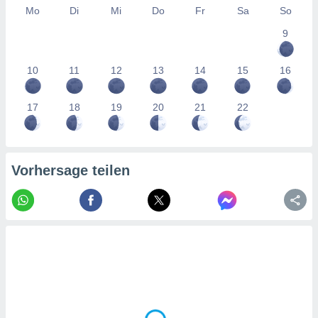
tner
Mo
Di
Mi
Do
Fr
Sa
So
9
10
11
12
13
14
15
16
17
18
19
20
21
22
Vorhersage teilen