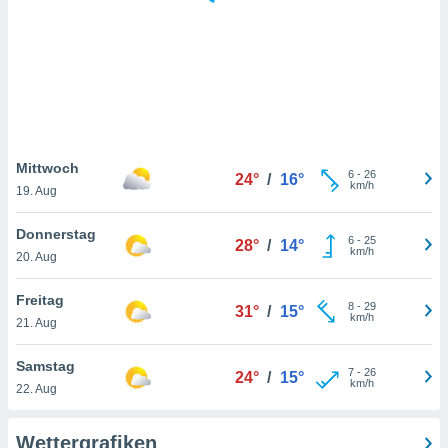
keine
r
analyse
nzeige von
der
erten
erwenden,
 nicht
Mittwoch
6
-
26
24°
/
16°
erte
km/h
19. Aug
ehen
e können
Donnerstag
6
-
25
ation von
28°
/
14°
km/h
20. Aug
lehnen und
s
t auf
Freitag
8
-
29
31°
/
15°
site
km/h
21. Aug
 indem Sie
altfläche
Samstag
7
-
26
 klicken.
24°
/
15°
km/h
22. Aug
Zustimmung
wir und
Wettergrafiken
tner