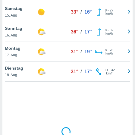
Samstag
8
-
27
33°
/
16°
km/h
15. Aug
IV,
kie-
Sonntag
9
-
32
36°
/
17°
km/h
16. Aug
er
it der
Montag
8
-
28
31°
/
19°
n von
km/h
17. Aug
cht
den sind,
Dienstag
11
-
42
 weiterhin
31°
/
17°
km/h
18. Aug
 Website
t
 indem Sie
ieren. In
l werden
über
, dass wir
s
, die für die
auf der
twendig