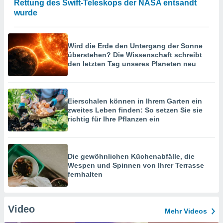
Rettung des Swift-Teleskops der NASA entsandt
wurde
Wird die Erde den Untergang der Sonne
überstehen? Die Wissenschaft schreibt
den letzten Tag unseres Planeten neu
Eierschalen können in Ihrem Garten ein
zweites Leben finden: So setzen Sie sie
richtig für Ihre Pflanzen ein
Die gewöhnlichen Küchenabfälle, die
Wespen und Spinnen von Ihrer Terrasse
fernhalten
Video
Mehr Videos