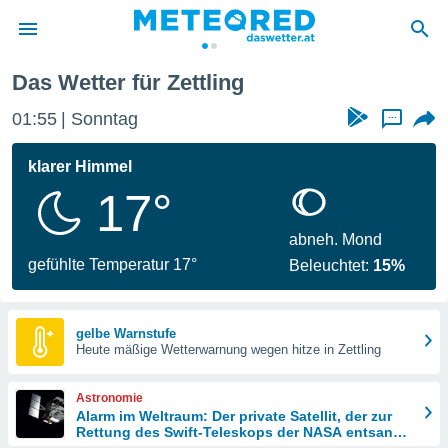
Das Wetter für Zettling
politik
01:55
Sonntag
...
von
at) wurde
klarer Himmel
uten
17°
m
llen, dass
estellten
abneh. Mond
nen von
gefühlte Temperatur 17°
Beleuchtet:
15%
tät sind.
 diese
er die
Optionen
gelbe Warnstufe
Heute mäßige Wetterwarnung wegen hitze in Zettling
 cookies
Astronomie
s adgang
Alarm im Weltraum: Der private Satellit, der zur
Rettung des Swift-Teleskops der NASA entsandt
gitale