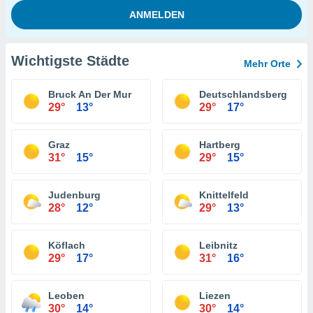
Wichtigste Städte
Mehr Orte
Bruck An Der Mur
Deutschlandsberg
29°
13°
29°
17°
Graz
Hartberg
31°
15°
29°
15°
Judenburg
Knittelfeld
28°
12°
29°
13°
Köflach
Leibnitz
29°
17°
31°
16°
Leoben
Liezen
30°
14°
30°
14°