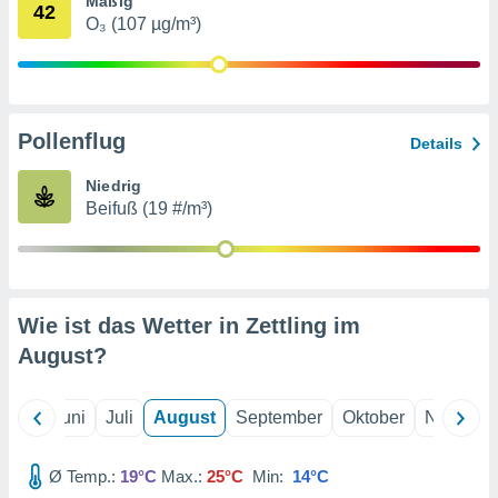
Mäßig
von
42
O₃ (107 µg/m³)
erte
verwendung
n zur
erter
Pollenflug
Details
rstellung
n zur
Niedrig
ierung von
Beifuß (19 #/m³)
verwendung
n zur
erter
essung der
ung,
Wie ist das Wetter in Zettling im
er
August
?
ce von
analyse von
n durch
Mai
Juni
Juli
August
September
Oktober
Novembe
 oder
onen von
Ø Temp.:
19°C
Max.:
25°C
Min:
14°C
nen