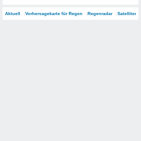
Aktuell
Vorhersagekarte für Regen
Regenradar
Satelliten