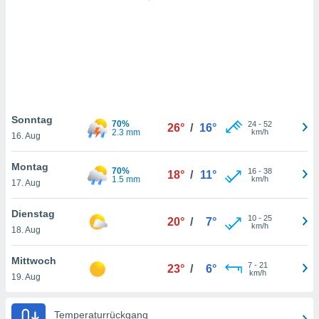
keine
r
analyse
nzeige von
der
erten
erwenden,
 nicht
Sonntag
70%
24
-
52
26°
/
16°
erte
2.3 mm
km/h
16. Aug
ehen
e können
Montag
70%
16
-
38
ation von
18°
/
11°
1.5 mm
km/h
17. Aug
lehnen und
s
t auf
Dienstag
10
-
25
20°
/
7°
site
km/h
18. Aug
 indem Sie
altfläche
Mittwoch
7
-
21
 klicken.
23°
/
6°
km/h
19. Aug
Zustimmung
wir und
Temperaturrückgang
tner