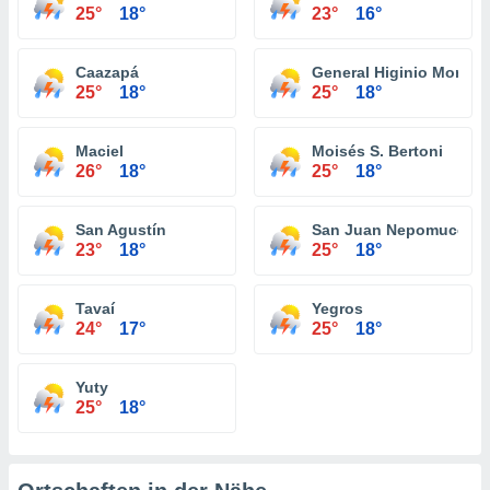
25°
18°
23°
16°
Caazapá
General Higinio Morini
25°
18°
25°
18°
Maciel
Moisés S. Bertoni
26°
18°
25°
18°
San Agustín
San Juan Nepomuceno
23°
18°
25°
18°
Tavaí
Yegros
24°
17°
25°
18°
Yuty
25°
18°