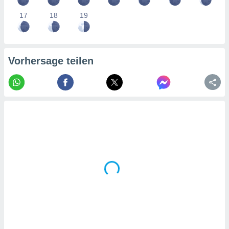
tner
17
18
19
Vorhersage teilen