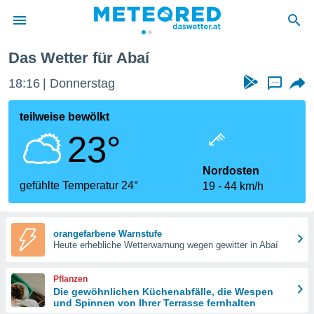
Das Wetter für Abaí
politik
18:16
Donnerstag
...
von
at) wurde
teilweise bewölkt
uten
23°
m
llen, dass
estellten
Nordosten
nen von
gefühlte Temperatur 24°
19
44 km/h
tät sind.
 diese
er die
Optionen
orangefarbene Warnstufe
Heute erhebliche Wetterwarnung wegen gewitter in Abaí
 cookies
Pflanzen
s adgang
Die gewöhnlichen Küchenabfälle, die Wespen
und Spinnen von Ihrer Terrasse fernhalten
gitale