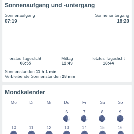
ntwicklung
Sonnenaufgang und -untergang
serung der
Sonnenaufgang
Sonnenuntergang
g
07:19
18:20
 Daten zur
n Inhalten.
ten und
ion durch
on
erstes Tageslicht
Mittag
letztes Tageslicht
06:55
12:49
18:44
,
erte
Sonnenstunden
11 h 1 min
d Inhalte,
Verbleibende Sonnenstunden
28 min
on
ung und der
Mondkalender
ce von
Mo
Di
Mi
Do
Fr
Sa
So
nforschung
icklung
6
7
8
9
serung von
.
10
11
12
13
14
15
16
sere 1199