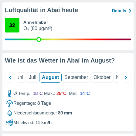
von
Luftqualität in Abaí heute
Details
erte
verwendung
Annehmbar
n zur
32
O₃ (80 µg/m³)
erter
rstellung
n zur
ierung von
verwendung
Wie ist das Wetter in Abaí im
August
?
n zur
erter
Mai
Juni
Juli
August
September
Oktober
Novembe
essung der
ung,
er
Ø Temp.:
18°C
Max.:
25°C
Min:
14°C
ce von
Regentage:
8
Tage
analyse von
n durch
Niederschlagsmenge:
89 mm
 oder
onen von
Mittelwind:
11 km/h
nen