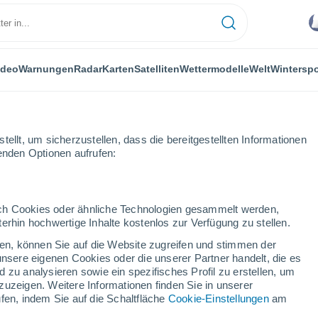
ideo
Warnungen
Radar
Karten
Satelliten
Wettermodelle
Welt
Winterspo
ellt, um sicherzustellen, dass die bereitgestellten Informationen
genden Optionen aufrufen:
udad Real
Alhambra
durch Cookies oder ähnliche Technologien gesammelt werden,
erhin hochwertige Inhalte kostenlos zur Verfügung zu stellen.
ra
cken, können Sie auf die Website zugreifen und stimmen der
unsere eigenen Cookies oder die unserer Partner handelt, die es
...
 zu analysieren sowie ein spezifisches Profil zu erstellen, um
zuzeigen. Weitere Informationen finden Sie in unserer
Stündlich
fen, indem Sie auf die Schaltfläche
Cookie-Einstellungen
am
Bewölkte Abschnitte in den
nächsten Stunden