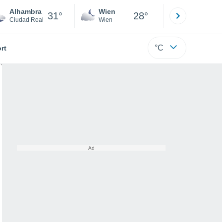
Alhambra
Wien
Innsbruck
31°
28°
Ciudad Real
Wien
Tirol
°C
rt