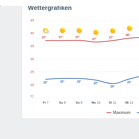
Wettergrafiken
45
40
38°
37°
37°
37°
37°
37°
35
30
25
22°
22°
22°
22°
22°
20
20°
°C
Fr
7
Sa
8
So
9
Mo
10
Di
11
Mi
12
Maximum