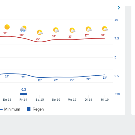
10
38°
38°
38°
37°
37°
37°
7.5
36°
5
2.5
24°
23°
23°
22°
22°
22°
22°
0.3
mm
Do
13
Fr
14
Sa
15
So
16
Mo
17
Di
18
Mi
19
Minimum
Regen