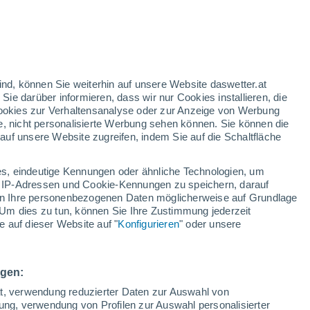
nd
:
35%
ind, können Sie weiterhin auf unsere Website daswetter.at
 Sie darüber informieren, dass wir nur Cookies installieren, die
 Cookies zur Verhaltensanalyse oder zur Anzeige von Werbung
e, nicht personalisierte Werbung sehen können. Sie können die
uf unsere Website zugreifen, indem Sie auf die Schaltfläche
ur
dt
s, eindeutige Kennungen oder ähnliche Technologien, um
Bewölkung
Regenradar
Satelliten
Wettermodelle
 IP-Adressen und Cookie-Kennungen zu speichern, darauf
iten Ihre personenbezogenen Daten möglicherweise auf Grundlage
Um dies zu tun, können Sie Ihre Zustimmung jederzeit
 auf dieser Website auf "
Konfigurieren
" oder unsere
Montag
Dienstag
Mittwoch
Donnerstag
10. Aug
11. Aug
12. Aug
13. Aug
ngen:
ät, verwendung reduzierter Daten zur Auswahl von
bung, verwendung von Profilen zur Auswahl personalisierter