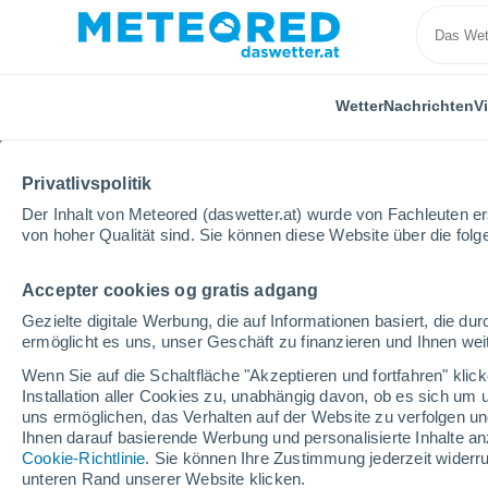
Wetter
Nachrichten
V
Privatlivspolitik
Der Inhalt von Meteored (daswetter.at) wurde von Fachleuten erst
von hoher Qualität sind. Sie können diese Website über die fol
Accepter cookies og gratis adgang
Home
Spanien
Kastilien-La Mancha
Provinz Ci
Gezielte digitale Werbung, die auf Informationen basiert, die 
ermöglicht es uns, unser Geschäft zu finanzieren und Ihnen weit
Das Wetter für Alhamb
Wenn Sie auf die Schaltfläche "Akzeptieren und fortfahren" kli
Installation aller Cookies zu, unabhängig davon, ob es sich um 
21:49
Freitag
uns ermöglichen, das Verhalten auf der Website zu verfolgen und
Ihnen darauf basierende Werbung und personalisierte Inhalte an
Cookie-Richtlinie
. Sie können Ihre Zustimmung jederzeit widerru
vereinzelt Wolken
unteren Rand unserer Website klicken.