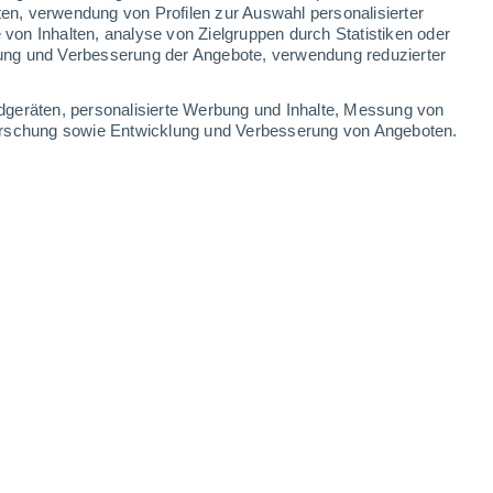
ten, verwendung von Profilen zur Auswahl personalisierter
on Inhalten, analyse von Zielgruppen durch Statistiken oder
37°
/
22°
37°
/
20°
38°
/
22°
38°
/
24°
ung und Verbesserung der Angebote, verwendung reduzierter
-
42
km/h
17
-
33
km/h
13
-
31
km/h
23
-
63
km/h
dgeräten, personalisierte Werbung und Inhalte, Messung von
forschung sowie Entwicklung und Verbesserung von Angeboten.
ugust
Südwesten
5 mäßig
9
-
26 km/h
LSF:
6-10
en
Südwesten
3 mäßig
9
-
26 km/h
LSF:
6-10
en
Südwesten
1 niedrig
5
-
25 km/h
LSF:
nein
en
Nordwesten
0 niedrig
1
-
18 km/h
LSF:
nein