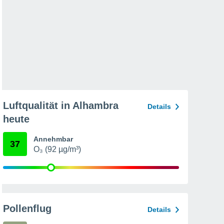
Luftqualität in Alhambra
Details
heute
Annehmbar
37
O₃ (92 µg/m³)
Pollenflug
Details