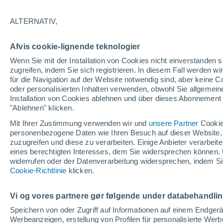
31°
ALTERNATIV,
abneh. Mo
Afvis cookie-lignende teknologier
Beleuchtet
gefühlte Temperatur 29°
Wenn Sie mit der Installation von Cookies nicht einverstanden s
zugreifen, indem Sie sich registrieren. In diesem Fall werden wir
für die Navigation auf der Website notwendig sind, aber keine
oder personalisierten Inhalten verwenden, obwohl Sie allgemein
Astronomie
Installation von Cookies ablehnen und über dieses Abonnement a
Alarm im Weltraum: Der private Satellit, der z
Rettung des Swift-Teleskops der NASA entsan
"Ablehnen" klicken.
wurde
Mit Ihrer Zustimmung verwenden wir und
unsere Partner
Cookie
Wetter 1 - 7 Tage
Aktuell
Vorhersagekarte für die 
personenbezogene Daten wie Ihren Besuch auf dieser Website,
zuzugreifen und diese zu verarbeiten. Einige Anbieter verarbe
eines berechtigten Interesses, dem Sie widersprechen können. 
widerrufen oder der Datenverarbeitung widersprechen, indem Sie
Morgen
Sonntag
Cookie-Richtlinie
Heute
klicken.
8. Aug
9. Aug
7. Aug
Vi og vores partnere gør følgende under databehandli
Speichern von oder Zugriff auf Informationen auf einem Endger
Werbeanzeigen, erstellung von Profilen für personalisierte Wer