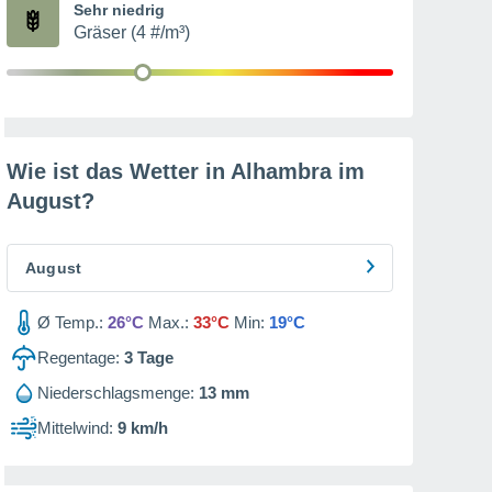
Sehr niedrig
Gräser (4 #/m³)
Wie ist das Wetter in Alhambra im
August
?
August
Ø Temp.:
26°C
Max.:
33°C
Min:
19°C
Regentage:
3
Tage
Niederschlagsmenge:
13 mm
Mittelwind:
9 km/h