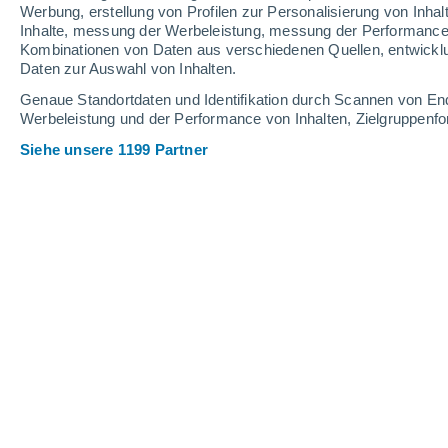
Werbung, erstellung von Profilen zur Personalisierung von Inhal
Inhalte, messung der Werbeleistung, messung der Performance v
37°
/
22°
37°
/
22°
37°
/
22°
Kombinationen von Daten aus verschiedenen Quellen, entwickl
Daten zur Auswahl von Inhalten.
18
-
38
km/h
18
-
37
km/h
20
10
-
26
km/h
Genaue Standortdaten und Identifikation durch Scannen von En
Werbeleistung und der Performance von Inhalten, Zielgruppen
Siehe unsere 1199 Partner
Das Wetter für Alhambra Heute
, 7. A
klar
37°
17:00
gefühlte T.
34°
vereinzelt Wolk
36°
18:00
gefühlte T.
34°
vereinzelt Wolk
36°
19:00
gefühlte T.
33°
vereinzelt Wolk
35°
20:00
gefühlte T.
33°