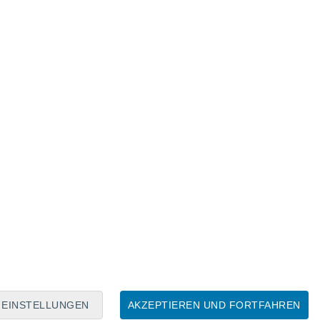
Mondkalender
Mo
Di
Mi
Do
Fr
Sa
So
7
8
9
10
11
12
13
14
15
16
17
18
19
20
EINSTELLUNGEN
AKZEPTIEREN UND FORTFAHREN