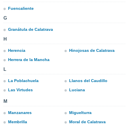
okies oder
 Partner
Fuencaliente
e es uns
G
n, das
uf der
 verfolgen
Granátula de Calatrava
lysieren
H
s Profil zu
Herencia
Hinojosas de Calatrava
um Ihnen
ierende
Herrera de la Mancha
nd
erte Inhalte
L
. Weitere
nen finden
La Poblachuela
Llanos del Caudillo
rer
tlinie
. Sie
Las Virtudes
Luciana
e
 jederzeit
M
, indem Sie
altfläche
Manzanares
Miguelturra
stellungen
Membrilla
Moral de Calatrava
n Rand
bsite