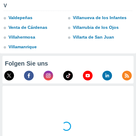
keine
V
r
analyse
Valdepeñas
Villanueva de los Infantes
nzeige von
der
Venta de Cárdenas
Villarrubia de los Ojos
erten
Villahermosa
Villarta de San Juan
erwenden,
Villamanrique
 nicht
erte
ehen
Folgen Sie uns
e können
ation von
lehnen und
s
t auf
site
 indem Sie
altfläche
 klicken.
Zustimmung
wir und
tner