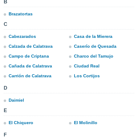
B
ie auf
en basiert,
Cookies
Brazatortas
che
C
en
 werden,
Cabezarados
Casa de la Mierera
 es uns,
AKZEPTIEREN
häft zu
UND
Calzada de Calatrava
Caserío de Quesada
n und Ihnen
FORTFAHREN
hochwertige
Campo de Criptana
Charco del Tamujo
tenlos zur
Cañada de Calatrava
Ciudad Real
u stellen.
EINSTELLUNGEN
uf die
Carrión de Calatrava
Los Cortijos
he
en und
D
 klicken,
 auf die
Daimiel
greifen und
E
er
 aller
,
El Chiquero
El Molinillo
 davon, ob
 unsere
F