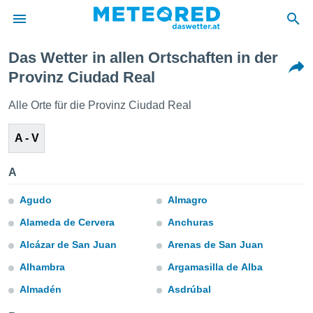
Das Wetter in allen Ortschaften in der
politik
Provinz Ciudad Real
von
Alle Orte für die Provinz Ciudad Real
at) wurde
uten
A - V
m
llen, dass
estellten
A
nen von
tät sind.
Agudo
Almagro
 diese
er die
Alameda de Cervera
Anchuras
Optionen
Alcázar de San Juan
Arenas de San Juan
Alhambra
Argamasilla de Alba
 cookies
s adgang
Almadén
Asdrúbal
gitale