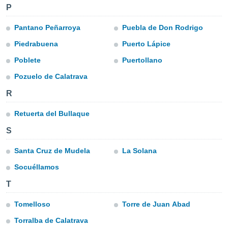
P
IV,
Pantano Peñarroya
Puebla de Don Rodrigo
Piedrabuena
Puerto Lápice
kie-
Poblete
Puertollano
er
Pozuelo de Calatrava
it der
n von
R
cht
den sind,
Retuerta del Bullaque
 weiterhin
 Website
S
t
 indem Sie
Santa Cruz de Mudela
La Solana
ieren. In
Socuéllamos
l werden
über
T
, dass wir
s
Tomelloso
Torre de Juan Abad
, die für die
auf der
Torralba de Calatrava
twendig