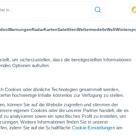
ideo
Warnungen
Radar
Karten
Satelliten
Wettermodelle
Welt
Winterspo
ellt, um sicherzustellen, dass die bereitgestellten Informationen
genden Optionen aufrufen:
udad Real
Villanueva de los Infantes
durch Cookies oder ähnliche Technologien gesammelt werden,
erhin hochwertige Inhalte kostenlos zur Verfügung zu stellen.
va de los Infantes
cken, können Sie auf die Website zugreifen und stimmen der
unsere eigenen Cookies oder die unserer Partner handelt, die es
...
 zu analysieren sowie ein spezifisches Profil zu erstellen, um
zuzeigen. Weitere Informationen finden Sie in unserer
Stündlich
fen, indem Sie auf die Schaltfläche
Cookie-Einstellungen
am
Bewölkte Abschnitte in den
nächsten Stunden