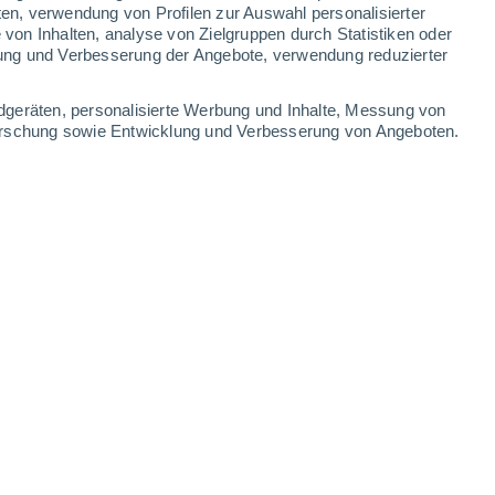
ten, verwendung von Profilen zur Auswahl personalisierter
on Inhalten, analyse von Zielgruppen durch Statistiken oder
37°
/
21°
38°
/
22°
38°
/
23°
37°
/
22°
ung und Verbesserung der Angebote, verwendung reduzierter
-
37
km/h
16
-
31
km/h
13
-
33
km/h
15
-
51
km/h
dgeräten, personalisierte Werbung und Inhalte, Messung von
forschung sowie Entwicklung und Verbesserung von Angeboten.
ntes Heute
, 8. August
Südwesten
6 hoch
9
-
25 km/h
LSF:
15-25
Südwesten
8 sehr hoch!
8
-
24 km/h
LSF:
25-50
Südwesten
8 sehr hoch!
9
-
25 km/h
LSF:
25-50
Südwesten
8 sehr hoch!
12
-
28 km/h
LSF:
25-50