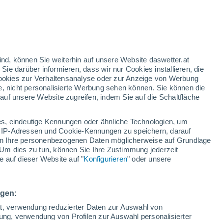
gelbe Warnstufe
Heute mäßige Wetterwarnung wegen
hitze in Villanueva de los Infantes
h
ind, können Sie weiterhin auf unsere Website daswetter.at
 Sie darüber informieren, dass wir nur Cookies installieren, die
 Cookies zur Verhaltensanalyse oder zur Anzeige von Werbung
e, nicht personalisierte Werbung sehen können. Sie können die
uf unsere Website zugreifen, indem Sie auf die Schaltfläche
ur
dt
s, eindeutige Kennungen oder ähnliche Technologien, um
Bewölkung
Regenradar
Satelliten
Wettermodelle
 IP-Adressen und Cookie-Kennungen zu speichern, darauf
iten Ihre personenbezogenen Daten möglicherweise auf Grundlage
Um dies zu tun, können Sie Ihre Zustimmung jederzeit
 auf dieser Website auf "
Konfigurieren
" oder unsere
ienstag
Mittwoch
Donnerstag
Freitag
11. Aug
12. Aug
13. Aug
14. Aug
ngen:
ät, verwendung reduzierter Daten zur Auswahl von
bung, verwendung von Profilen zur Auswahl personalisierter