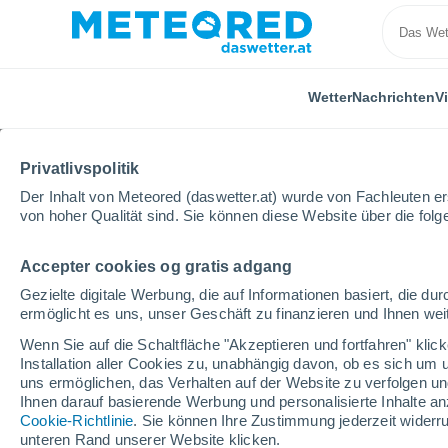
Wetter
Nachrichten
V
Privatlivspolitik
Der Inhalt von Meteored (daswetter.at) wurde von Fachleuten erst
von hoher Qualität sind. Sie können diese Website über die fol
Accepter cookies og gratis adgang
Home
Spanien
Kastilien-La Mancha
Provinz Ci
Gezielte digitale Werbung, die auf Informationen basiert, die 
ermöglicht es uns, unser Geschäft zu finanzieren und Ihnen weit
Das Wetter für Villanue
Wenn Sie auf die Schaltfläche "Akzeptieren und fortfahren" kli
Installation aller Cookies zu, unabhängig davon, ob es sich um 
11:31
Samstag
uns ermöglichen, das Verhalten auf der Website zu verfolgen und
Ihnen darauf basierende Werbung und personalisierte Inhalte an
Cookie-Richtlinie
. Sie können Ihre Zustimmung jederzeit widerru
vereinzelt Wolken
unteren Rand unserer Website klicken.