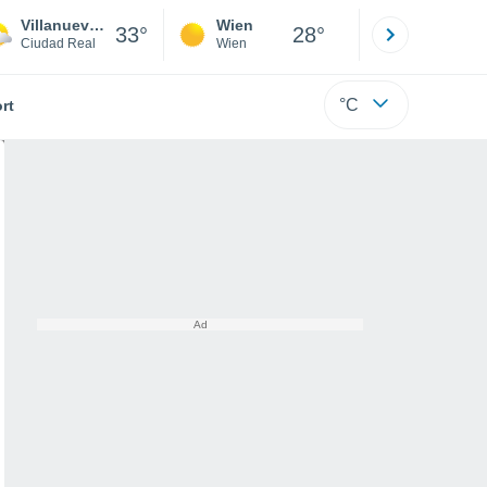
Villanueva de los Infantes
Wien
Innsbruck
33°
28°
Ciudad Real
Wien
Tirol
°C
rt