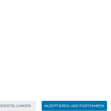
Mondkalender
Mo
Di
Mi
Do
Fr
Sa
So
8
9
10
11
12
13
14
15
16
17
18
19
20
21
EINSTELLUNGEN
AKZEPTIEREN UND FORTFAHREN