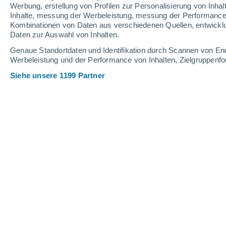
Werbung, erstellung von Profilen zur Personalisierung von Inhal
Inhalte, messung der Werbeleistung, messung der Performance v
37°
/
22°
36°
/
21°
37°
/
22°
Kombinationen von Daten aus verschiedenen Quellen, entwickl
Daten zur Auswahl von Inhalten.
17
-
35
km/h
22
-
43
km/h
18
19
-
39
km/h
Genaue Standortdaten und Identifikation durch Scannen von En
Werbeleistung und der Performance von Inhalten, Zielgruppen
Siehe unsere 1199 Partner
Das Wetter für Villanueva de los Infa
vereinzelt Wolken
33°
12:00
gefühlte T.
31°
vereinzelt Wolken
34°
13:00
gefühlte T.
32°
vereinzelt Wolken
35°
14:00
gefühlte T.
33°
vereinzelt Wolken
36°
15:00
gefühlte T.
33°