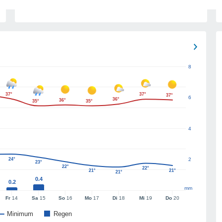
8
37°
37°
37°
6
36°
36°
35°
35°
4
24°
2
23°
22°
22°
21°
21°
21°
0.4
0.2
mm
Fr
14
Sa
15
So
16
Mo
17
Di
18
Mi
19
Do
20
Minimum
Regen