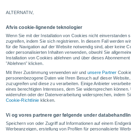
33°
ALTERNATIV,
UV
6 hoc
Afvis cookie-lignende teknologier
gefühlte Temperatur 31°
LSF
15-25
Wenn Sie mit der Installation von Cookies nicht einverstanden s
zugreifen, indem Sie sich registrieren. In diesem Fall werden wir
für die Navigation auf der Website notwendig sind, aber keine
oder personalisierten Inhalten verwenden, obwohl Sie allgemein
Astronomie
Installation von Cookies ablehnen und über dieses Abonnement a
Alarm im Weltraum: Der private Satellit, der z
Rettung des Swift-Teleskops der NASA entsan
"Ablehnen" klicken.
wurde
Mit Ihrer Zustimmung verwenden wir und
unsere Partner
Cookie
Wetter 1 - 7 Tage
Aktuell
Vorhersagekarte für die 
personenbezogene Daten wie Ihren Besuch auf dieser Website,
zuzugreifen und diese zu verarbeiten. Einige Anbieter verarbe
eines berechtigten Interesses, dem Sie widersprechen können. 
widerrufen oder der Datenverarbeitung widersprechen, indem Sie
Morgen
Montag
D
Cookie-Richtlinie
Heute
klicken.
9. Aug
10. Aug
8. Aug
Vi og vores partnere gør følgende under databehandli
Speichern von oder Zugriff auf Informationen auf einem Endger
Werbeanzeigen, erstellung von Profilen für personalisierte Wer