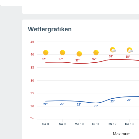
Verbleibende Sonnenstunden
10 h 13 min
Wettergrafiken
45
40
38°
38°
37°
37°
37°
37°
35
30
25
24°
23°
22°
22°
22°
20
21°
°C
Sa
8
So
9
Mo
10
Di
11
Mi
12
Do
13
Maximum