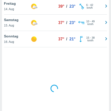
Freitag
6
-
42
39°
/
23°
km/h
14. Aug
IV,
Samstag
10
-
49
37°
/
23°
kie-
km/h
15. Aug
er
Sonntag
15
-
38
37°
/
21°
it der
km/h
16. Aug
n von
cht
den sind,
 weiterhin
 Website
t
 indem Sie
ieren. In
l werden
über
, dass wir
s
, die für die
auf der
twendig