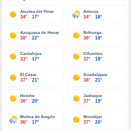
Alcolea del Pinar
Atienza
34°
17°
34°
18°
Azuqueca de Henares
Brihuega
38°
22°
36°
19°
Cantalojas
Cifuentes
33°
17°
37°
18°
El Casar
Guadalajara
37°
21°
38°
21°
Horche
Jadraque
36°
20°
37°
19°
Molina de Aragón
Mondéjar
36°
17°
37°
20°