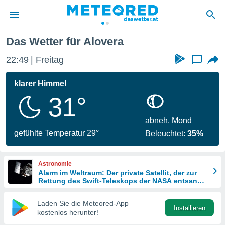
Alovera
Das Wetter für Alovera
politik
22:49
Freitag
...
von
at) wurde
klarer Himmel
uten
31°
m
llen, dass
estellten
abneh. Mond
nen von
gefühlte Temperatur 29°
Beleuchtet:
35%
tät sind.
 diese
er die
Astronomie
Optionen
Alarm im Weltraum: Der private Satellit, der zur
Rettung des Swift-Teleskops der NASA entsandt
wurde
 cookies
Laden Sie die Meteored-App
s adgang
Installieren
kostenlos herunter!
gitale