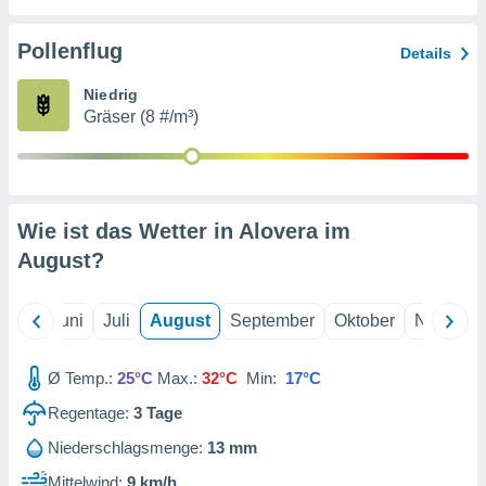
von
erte
Pollenflug
Details
verwendung
n zur
Niedrig
Gräser (8 #/m³)
erter
rstellung
n zur
ierung von
verwendung
Wie ist das Wetter in Alovera im
n zur
August
?
erter
essung der
ung,
Mai
Juni
Juli
August
September
Oktober
Novembe
er
ce von
analyse von
Ø Temp.:
25°C
Max.:
32°C
Min:
17°C
n durch
Regentage:
3
Tage
 oder
onen von
Niederschlagsmenge:
13 mm
nen
Mittelwind:
9 km/h