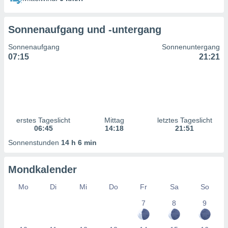
ntwicklung
serung der
Sonnenaufgang und -untergang
g
 Daten zur
Sonnenaufgang
Sonnenuntergang
n Inhalten.
07:15
21:21
ten und
ion durch
on
,
erte
erstes Tageslicht
Mittag
letztes Tageslicht
d Inhalte,
06:45
14:18
21:51
on
Sonnenstunden
14 h 6 min
ung und der
ce von
Mondkalender
nforschung
icklung
Mo
Di
Mi
Do
Fr
Sa
So
serung von
7
8
9
.
sere 1199