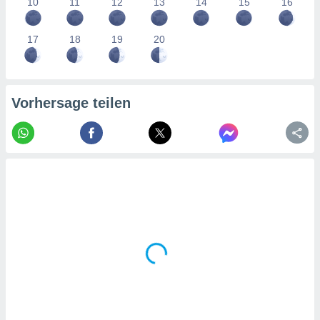
10
11
12
13
14
15
16
tner
17
18
19
20
Vorhersage teilen