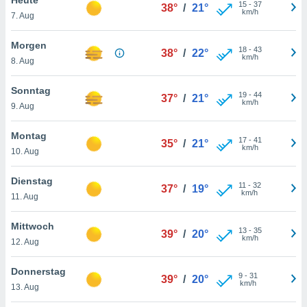
okies oder
15
-
37
38°
/
21°
km/h
7. Aug
 Partner
e es uns
n, das
Morgen
18
-
43
38°
/
22°
uf der
km/h
8. Aug
 verfolgen
lysieren
Sonntag
19
-
44
37°
/
21°
km/h
9. Aug
s Profil zu
um Ihnen
ierende
Montag
17
-
41
35°
/
21°
nd
km/h
10. Aug
erte Inhalte
. Weitere
Dienstag
11
-
32
nen finden
37°
/
19°
km/h
11. Aug
rer
tlinie
. Sie
Mittwoch
e
13
-
35
39°
/
20°
km/h
 jederzeit
12. Aug
, indem Sie
altfläche
Donnerstag
9
-
31
stellungen
39°
/
20°
km/h
13. Aug
n Rand
bsite