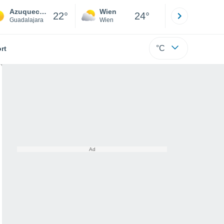
Azuqueca de Henares
Wien
Innsbruck
22°
24°
Guadalajara
Wien
Tirol
°C
rt