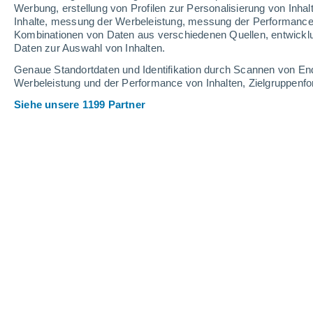
Werbung, erstellung von Profilen zur Personalisierung von Inhal
Inhalte, messung der Werbeleistung, messung der Performance v
37°
/
21°
36°
/
22°
38°
/
22°
Kombinationen von Daten aus verschiedenen Quellen, entwickl
Daten zur Auswahl von Inhalten.
17
-
38
km/h
18
-
43
km/h
15
17
-
38
km/h
Genaue Standortdaten und Identifikation durch Scannen von En
Werbeleistung und der Performance von Inhalten, Zielgruppen
Siehe unsere 1199 Partner
Das Wetter für Azuqueca de Henares
klar
22°
08:00
gefühlte T.
24°
klar
25°
09:00
gefühlte T.
26°
klar
28°
10:00
gefühlte T.
28°
klar
30°
11:00
gefühlte T.
30°