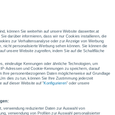
gelbe Warnstufe
Heute mäßige Wetterwarnung wegen
hitze in Azuqueca de Henares
h
ind, können Sie weiterhin auf unsere Website daswetter.at
 Sie darüber informieren, dass wir nur Cookies installieren, die
 Cookies zur Verhaltensanalyse oder zur Anzeige von Werbung
e, nicht personalisierte Werbung sehen können. Sie können die
uf unsere Website zugreifen, indem Sie auf die Schaltfläche
n und
s, eindeutige Kennungen oder ähnliche Technologien, um
Temperaturen
Regenradar
Satelliten
Wettermodelle
 IP-Adressen und Cookie-Kennungen zu speichern, darauf
iten Ihre personenbezogenen Daten möglicherweise auf Grundlage
Um dies zu tun, können Sie Ihre Zustimmung jederzeit
 auf dieser Website auf "
Konfigurieren
" oder unsere
Montag
Dienstag
Mittwoch
Donnerstag
10. Aug
11. Aug
12. Aug
13. Aug
ngen:
ät, verwendung reduzierter Daten zur Auswahl von
bung, verwendung von Profilen zur Auswahl personalisierter