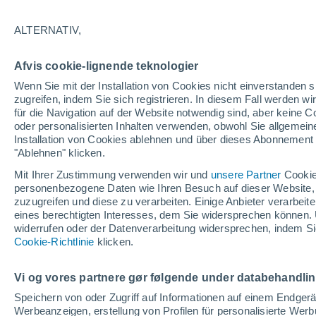
22°
ALTERNATIV,
Osten
Afvis cookie-lignende teknologier
gefühlte Temperatur 24°
7
-
13 km/
Wenn Sie mit der Installation von Cookies nicht einverstanden s
zugreifen, indem Sie sich registrieren. In diesem Fall werden wir
für die Navigation auf der Website notwendig sind, aber keine
oder personalisierten Inhalten verwenden, obwohl Sie allgemein
Pflanzen
Installation von Cookies ablehnen und über dieses Abonnement a
Die gewöhnlichen Küchenabfälle, die Wespe
Spinnen von Ihrer Terrasse fernhalten
"Ablehnen" klicken.
Mit Ihrer Zustimmung verwenden wir und
unsere Partner
Cookie
Wetter 1 - 7 Tage
Aktuell
Vorhersagekarte für die 
personenbezogene Daten wie Ihren Besuch auf dieser Website,
zuzugreifen und diese zu verarbeiten. Einige Anbieter verarbe
eines berechtigten Interesses, dem Sie widersprechen können. 
widerrufen oder der Datenverarbeitung widersprechen, indem Sie
Morgen
Sonntag
Cookie-Richtlinie
Heute
klicken.
8. Aug
9. Aug
7. Aug
Vi og vores partnere gør følgende under databehandli
Speichern von oder Zugriff auf Informationen auf einem Endger
Werbeanzeigen, erstellung von Profilen für personalisierte Wer