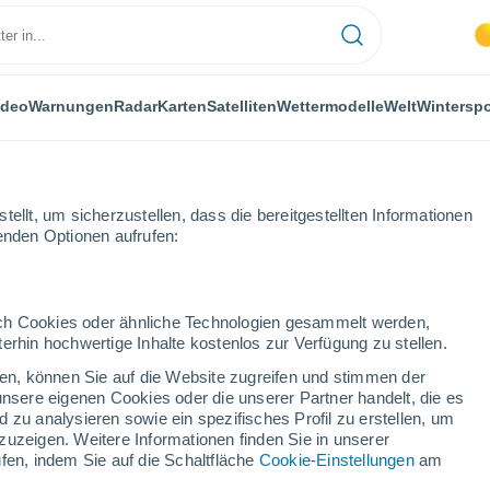
ideo
Warnungen
Radar
Karten
Satelliten
Wettermodelle
Welt
Winterspo
ellt, um sicherzustellen, dass die bereitgestellten Informationen
genden Optionen aufrufen:
adalajara
Azuqueca de Henares
durch Cookies oder ähnliche Technologien gesammelt werden,
erhin hochwertige Inhalte kostenlos zur Verfügung zu stellen.
ca de Henares
cken, können Sie auf die Website zugreifen und stimmen der
unsere eigenen Cookies oder die unserer Partner handelt, die es
...
 zu analysieren sowie ein spezifisches Profil zu erstellen, um
zuzeigen. Weitere Informationen finden Sie in unserer
Stündlich
fen, indem Sie auf die Schaltfläche
Cookie-Einstellungen
am
Klarer Himmel in den nächsten
Stunden