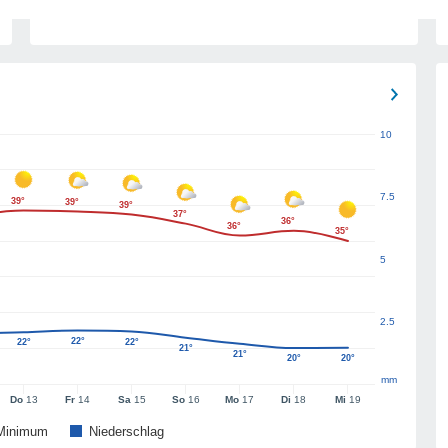
10
7.5
39°
39°
39°
37°
36°
36°
35°
5
2.5
22°
22°
22°
21°
21°
20°
20°
mm
Do
13
Fr
14
Sa
15
So
16
Mo
17
Di
18
Mi
19
Minimum
Niederschlag