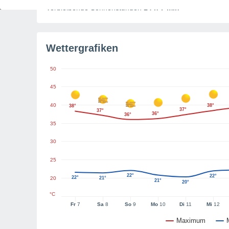
Verbleibende Sonnenstunden
14 h 7 min
Wettergrafiken
50
45
40
38°
38°
37°
37°
36°
36°
35
30
25
22°
22°
22°
20
21°
21°
20°
°C
Fr
7
Sa
8
So
9
Mo
10
Di
11
Mi
12
Maximum