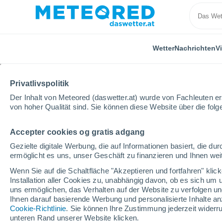
Wetter
Nachrichten
V
Privatlivspolitik
Der Inhalt von Meteored (daswetter.at) wurde von Fachleuten erst
von hoher Qualität sind. Sie können diese Website über die fol
Accepter cookies og gratis adgang
Home
Spanien
Kastilien-La Mancha
Provinz Gu
Gezielte digitale Werbung, die auf Informationen basiert, die 
ermöglicht es uns, unser Geschäft zu finanzieren und Ihnen weit
Das Wetter für Azuque
Wenn Sie auf die Schaltfläche "Akzeptieren und fortfahren" kli
Installation aller Cookies zu, unabhängig davon, ob es sich um 
07:44
Freitag
uns ermöglichen, das Verhalten auf der Website zu verfolgen und
Ihnen darauf basierende Werbung und personalisierte Inhalte an
Cookie-Richtlinie
. Sie können Ihre Zustimmung jederzeit widerru
klar
unteren Rand unserer Website klicken.