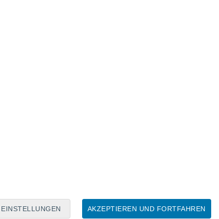
Mondkalender
Mo
Di
Mi
Do
Fr
Sa
So
7
8
9
10
11
12
13
14
15
16
17
18
19
20
EINSTELLUNGEN
AKZEPTIEREN UND FORTFAHREN