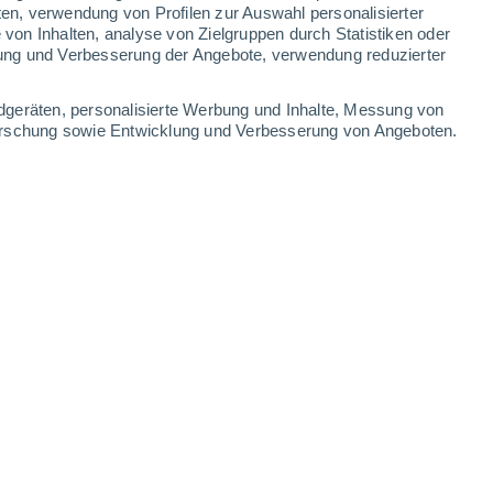
ten, verwendung von Profilen zur Auswahl personalisierter
on Inhalten, analyse von Zielgruppen durch Statistiken oder
36°
/
21°
37°
/
20°
38°
/
22°
39°
/
22°
ung und Verbesserung der Angebote, verwendung reduzierter
-
40
km/h
11
-
30
km/h
15
-
32
km/h
12
-
35
km/h
dgeräten, personalisierte Werbung und Inhalte, Messung von
forschung sowie Entwicklung und Verbesserung von Angeboten.
 Heute
, 7. August
Osten
0 niedrig
7
-
13 km/h
LSF:
nein
Osten
1 niedrig
5
-
14 km/h
LSF:
nein
Südosten
2 niedrig
5
-
17 km/h
LSF:
nein
Süden
4 mäßig
6
-
19 km/h
LSF:
6-10