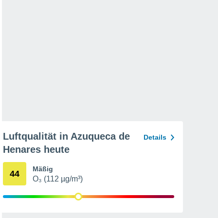
Luftqualität in Azuqueca de
Details
Henares heute
Mäßig
44
O₃ (112 µg/m³)