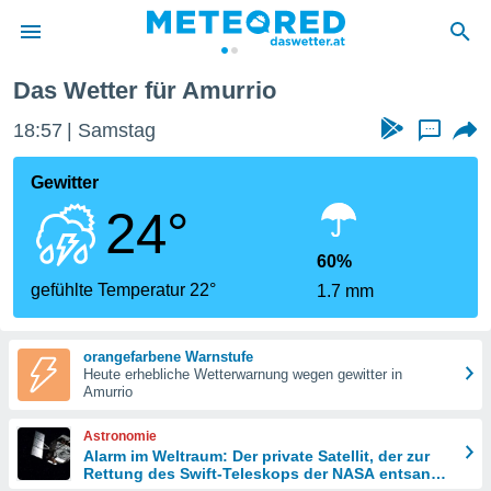
Das Wetter für Amurrio
politik
18:57
Samstag
...
von
at) wurde
Gewitter
uten
24°
m
llen, dass
estellten
60%
nen von
gefühlte Temperatur 22°
1.7 mm
tät sind.
 diese
er die
orangefarbene Warnstufe
Optionen
Heute erhebliche Wetterwarnung wegen gewitter in
Amurrio
 cookies
Astronomie
s adgang
Alarm im Weltraum: Der private Satellit, der zur
Rettung des Swift-Teleskops der NASA entsandt
gitale