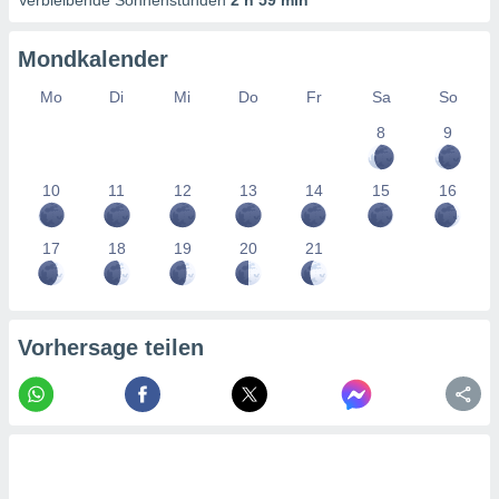
Verbleibende Sonnenstunden
2 h 59 min
tner
Mondkalender
Mo
Di
Mi
Do
Fr
Sa
So
8
9
10
11
12
13
14
15
16
17
18
19
20
21
Vorhersage teilen