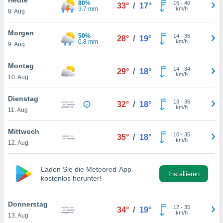
80%
okies oder
16
-
40
33°
/
17°
3.7 mm
km/h
8. Aug
 Partner
e es uns
n, das
Morgen
50%
14
-
36
28°
/
19°
uf der
0.8 mm
km/h
9. Aug
 verfolgen
lysieren
Montag
14
-
34
29°
/
18°
km/h
10. Aug
s Profil zu
um Ihnen
ierende
Dienstag
13
-
36
32°
/
18°
nd
km/h
11. Aug
erte Inhalte
. Weitere
Mittwoch
10
-
35
nen finden
35°
/
18°
km/h
12. Aug
rer
tlinie
. Sie
e
Laden Sie die Meteored-App
 jederzeit
Installieren
kostenlos herunter!
, indem Sie
altfläche
stellungen
Donnerstag
12
-
35
34°
/
19°
n Rand
km/h
13. Aug
bsite