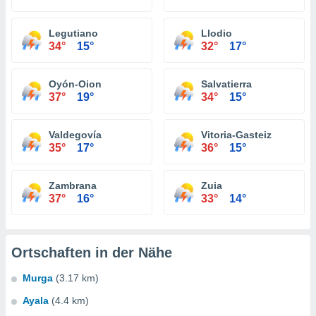
Legutiano
Llodio
34°
15°
32°
17°
Oyón-Oion
Salvatierra
37°
19°
34°
15°
Valdegovía
Vitoria-Gasteiz
35°
17°
36°
15°
Zambrana
Zuia
37°
16°
33°
14°
Ortschaften in der Nähe
Murga
(3.17 km)
Ayala
(4.4 km)