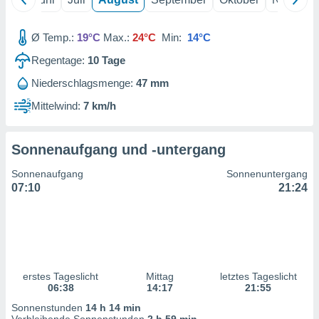
ntwicklung
serung der
Ø Temp.:
19°C
Max.:
24°C
Min:
14°C
g
Regentage:
10
Tage
 Daten zur
n Inhalten.
Niederschlagsmenge:
47 mm
Mittelwind:
7 km/h
ten und
ion durch
on
Sonnenaufgang und -untergang
,
erte
Sonnenaufgang
Sonnenuntergang
d Inhalte,
07:10
21:24
on
ung und der
ce von
nforschung
icklung
serung von
erstes Tageslicht
Mittag
letztes Tageslicht
.
06:38
14:17
21:55
Sonnenstunden
14 h 14 min
sere 1199