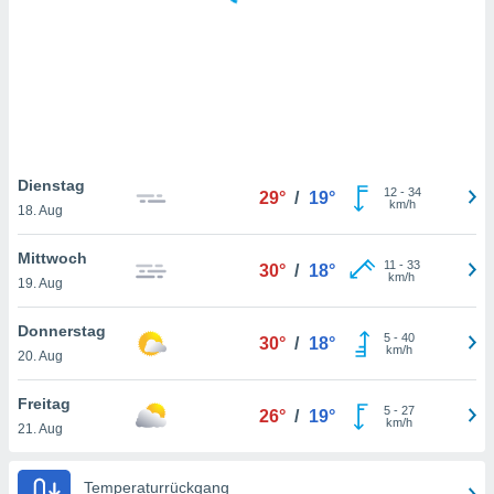
keine
r
analyse
nzeige von
der
erten
erwenden,
 nicht
Dienstag
12
-
34
29°
/
19°
erte
km/h
18. Aug
ehen
e können
Mittwoch
11
-
33
ation von
30°
/
18°
km/h
19. Aug
lehnen und
s
t auf
Donnerstag
5
-
40
30°
/
18°
site
km/h
20. Aug
 indem Sie
altfläche
Freitag
5
-
27
 klicken.
26°
/
19°
km/h
21. Aug
Zustimmung
wir und
Temperaturrückgang
tner