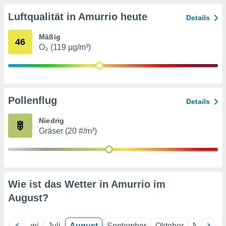
von
Luftqualität in Amurrio heute
Details
erte
verwendung
Mäßig
n zur
46
O₃ (119 µg/m³)
erter
rstellung
n zur
ierung von
verwendung
Pollenflug
Details
n zur
Niedrig
erter
Gräser (20 #/m³)
essung der
ung,
er
ce von
analyse von
Wie ist das Wetter in Amurrio im
n durch
 oder
August
?
onen von
nen
Mai
Juni
Juli
August
September
Oktober
Novembe