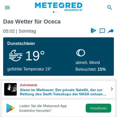
Das Wetter für Oceca
politik
05:02
Sonntag
...
von
at) wurde
Dunstschleier
uten
19°
m
llen, dass
estellten
abneh. Mond
nen von
gefühlte Temperatur 19°
Beleuchtet:
15%
tät sind.
 diese
er die
Astronomie
Optionen
Alarm im Weltraum: Der private Satellit, der zur
Rettung des Swift-Teleskops der NASA entsandt
wurde
 cookies
Laden Sie die Meteored-App
s adgang
Installieren
kostenlos herunter!
gitale