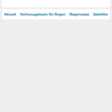
Aktuell
Vorhersagekarte für Regen
Regenradar
Satelliten