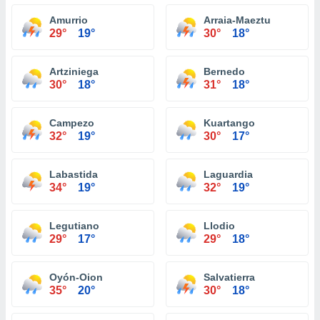
Amurrio
Arraia-Maeztu
29°
19°
30°
18°
Artziniega
Bernedo
30°
18°
31°
18°
Campezo
Kuartango
32°
19°
30°
17°
Labastida
Laguardia
34°
19°
32°
19°
Legutiano
Llodio
29°
17°
29°
18°
Oyón-Oion
Salvatierra
35°
20°
30°
18°