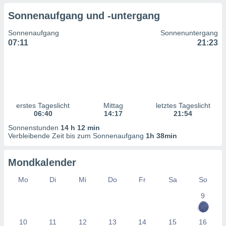
ntwicklung
Sonnenaufgang und -untergang
serung der
Sonnenaufgang
Sonnenuntergang
g
07:11
21:23
 Daten zur
n Inhalten.
ten und
ion durch
on
erstes Tageslicht
Mittag
letztes Tageslicht
,
06:40
14:17
21:54
erte
d Inhalte,
Sonnenstunden
14 h 12 min
on
Verbleibende Zeit bis zum Sonnenaufgang
1h 38min
ung und der
ce von
Mondkalender
nforschung
Mo
Di
Mi
Do
Fr
Sa
So
icklung
serung von
9
.
sere 1199
10
11
12
13
14
15
16