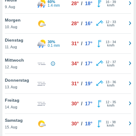
60%
okies oder
16
-
39
28°
/
18°
1.4 mm
km/h
9. Aug
 Partner
e es uns
n, das
Morgen
12
-
33
28°
/
16°
uf der
km/h
10. Aug
 verfolgen
lysieren
Dienstag
30%
13
-
34
31°
/
17°
0.1 mm
km/h
11. Aug
s Profil zu
um Ihnen
ierende
Mittwoch
12
-
37
34°
/
17°
nd
km/h
12. Aug
erte Inhalte
. Weitere
Donnerstag
13
-
36
nen finden
31°
/
19°
km/h
13. Aug
rer
tlinie
. Sie
Freitag
e
12
-
35
30°
/
17°
km/h
 jederzeit
14. Aug
, indem Sie
altfläche
Samstag
11
-
38
stellungen
30°
/
18°
km/h
15. Aug
n Rand
bsite