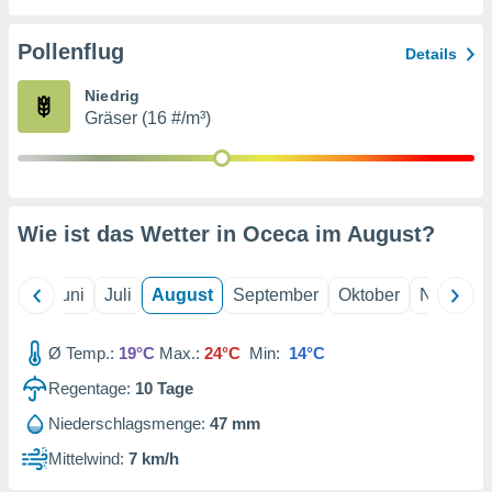
von
erte
Pollenflug
Details
verwendung
n zur
Niedrig
Gräser (16 #/m³)
erter
rstellung
n zur
ierung von
verwendung
Wie ist das Wetter in Oceca im
August
?
n zur
erter
essung der
Mai
Juni
Juli
August
September
Oktober
Novembe
ung,
er
Ø Temp.:
19°C
Max.:
24°C
Min:
14°C
ce von
analyse von
Regentage:
10
Tage
n durch
 oder
Niederschlagsmenge:
47 mm
onen von
Mittelwind:
7 km/h
nen