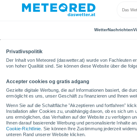
Wetter
Nachrichten
V
Privatlivspolitik
Der Inhalt von Meteored (daswetter.at) wurde von Fachleuten erst
von hoher Qualität sind. Sie können diese Website über die fol
Accepter cookies og gratis adgang
Home
Peru
Apurímac
Andahuaylas
Gezielte digitale Werbung, die auf Informationen basiert, die 
ermöglicht es uns, unser Geschäft zu finanzieren und Ihnen weit
Das Wetter für Andahu
Wenn Sie auf die Schaltfläche "Akzeptieren und fortfahren" kli
Installation aller Cookies zu, unabhängig davon, ob es sich um 
02:27
Donnerstag
uns ermöglichen, das Verhalten auf der Website zu verfolgen und
Ihnen darauf basierende Werbung und personalisierte Inhalte an
Cookie-Richtlinie
. Sie können Ihre Zustimmung jederzeit widerru
klarer Himmel
unteren Rand unserer Website klicken.