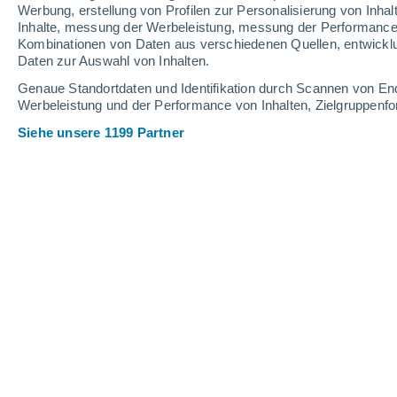
Werbung, erstellung von Profilen zur Personalisierung von Inhal
Inhalte, messung der Werbeleistung, messung der Performance v
20°
/
5°
21°
/
5°
20°
/
4°
Kombinationen von Daten aus verschiedenen Quellen, entwickl
Daten zur Auswahl von Inhalten.
11
-
37
km/h
10
-
34
km/h
13
10
-
32
km/h
Genaue Standortdaten und Identifikation durch Scannen von En
Werbeleistung und der Performance von Inhalten, Zielgruppen
Siehe unsere 1199 Partner
Das Wetter für Andahuaylas Heute
, 6
klarer Himmel
6°
02:00
gefühlte T.
7°
klarer Himmel
5°
03:00
gefühlte T.
6°
klarer Himmel
5°
05:00
gefühlte T.
5°
klar
11°
08:00
gefühlte T.
11°