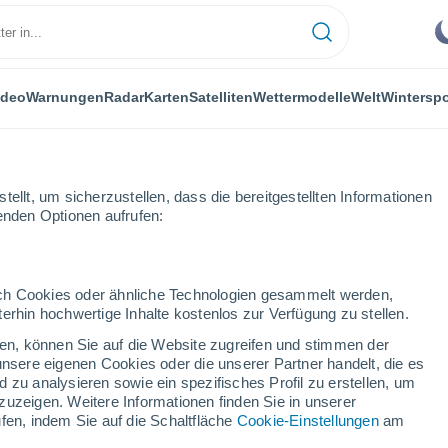
ideo
Warnungen
Radar
Karten
Satelliten
Wettermodelle
Welt
Winterspo
ellt, um sicherzustellen, dass die bereitgestellten Informationen
genden Optionen aufrufen:
durch Cookies oder ähnliche Technologien gesammelt werden,
erhin hochwertige Inhalte kostenlos zur Verfügung zu stellen.
aylas
cken, können Sie auf die Website zugreifen und stimmen der
unsere eigenen Cookies oder die unserer Partner handelt, die es
...
 zu analysieren sowie ein spezifisches Profil zu erstellen, um
zuzeigen. Weitere Informationen finden Sie in unserer
Stündlich
fen, indem Sie auf die Schaltfläche
Cookie-Einstellungen
am
Klarer Himmel in den nächsten
Stunden