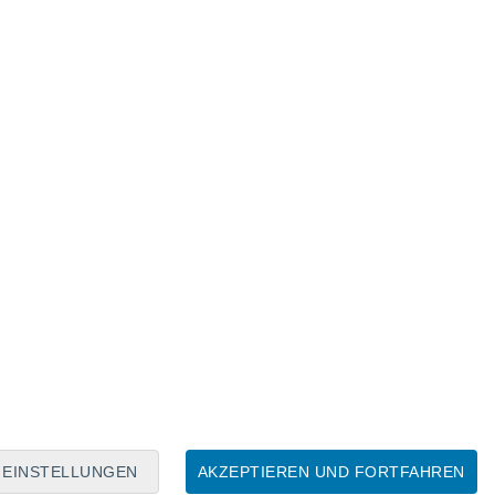
Mondkalender
Mo
Di
Mi
Do
Fr
Sa
So
6
7
8
9
10
11
12
13
14
15
16
17
18
19
EINSTELLUNGEN
AKZEPTIEREN UND FORTFAHREN