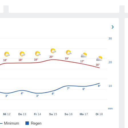
30
20°
19°
18°
18°
18°
17°
20
16°
10
8°
7°
6°
4°
4°
3°
3°
mm
Mi
12
Do
13
Fr
14
Sa
15
So
16
Mo
17
Di
18
Minimum
Regen