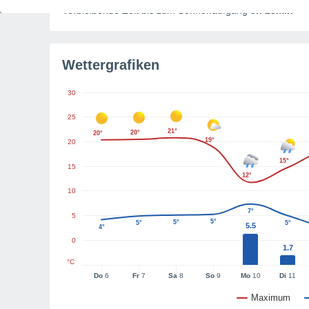
Verbleibende Zeit bis zum Sonnenaufgang
3h 23min
Wettergrafiken
30
25
21°
20°
20°
19°
20
15°
15
12°
10
7°
5
5°
5°
5°
5°
5.5
4°
0
1.7
°C
Do
6
Fr
7
Sa
8
So
9
Mo
10
Di
11
Maximum