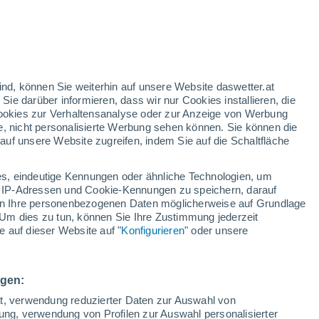
nd
:
43%
ind, können Sie weiterhin auf unsere Website daswetter.at
 Sie darüber informieren, dass wir nur Cookies installieren, die
 Cookies zur Verhaltensanalyse oder zur Anzeige von Werbung
e, nicht personalisierte Werbung sehen können. Sie können die
uf unsere Website zugreifen, indem Sie auf die Schaltfläche
ules
s, eindeutige Kennungen oder ähnliche Technologien, um
Temperaturen
Regenradar
Satelliten
Wettermodelle
 IP-Adressen und Cookie-Kennungen zu speichern, darauf
iten Ihre personenbezogenen Daten möglicherweise auf Grundlage
Um dies zu tun, können Sie Ihre Zustimmung jederzeit
 auf dieser Website auf "
Konfigurieren
" oder unsere
Sonntag
Montag
Dienstag
Mittwoch
9. Aug
10. Aug
11. Aug
12. Aug
ngen:
ät, verwendung reduzierter Daten zur Auswahl von
bung, verwendung von Profilen zur Auswahl personalisierter
90%
80%