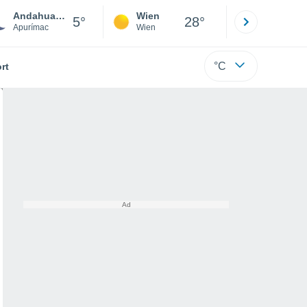
Andahuaylas
Wien
Innsbruck
5°
28°
Apurímac
Wien
Tirol
°C
rt