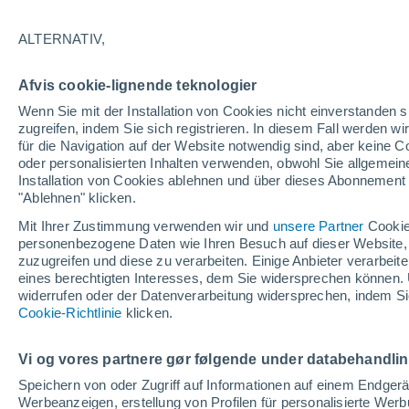
6°
ALTERNATIV,
abneh. Mo
Afvis cookie-lignende teknologier
Beleuchtet
gefühlte Temperatur 7°
Wenn Sie mit der Installation von Cookies nicht einverstanden s
zugreifen, indem Sie sich registrieren. In diesem Fall werden wir
für die Navigation auf der Website notwendig sind, aber keine
oder personalisierten Inhalten verwenden, obwohl Sie allgemein
Astronomie
Installation von Cookies ablehnen und über dieses Abonnement a
Das Sternbild Löwe: Wo der Mythos des Herk
auf echte Sterne und Meteoritenschauer trifft
"Ablehnen" klicken.
Mit Ihrer Zustimmung verwenden wir und
unsere Partner
Cookie
Wetter 1 - 7 Tage
Aktuell
Vorhersagekarte für die 
personenbezogene Daten wie Ihren Besuch auf dieser Website,
zuzugreifen und diese zu verarbeiten. Einige Anbieter verarbe
eines berechtigten Interesses, dem Sie widersprechen können. 
widerrufen oder der Datenverarbeitung widersprechen, indem Sie
Morgen
Samstag
Cookie-Richtlinie
Heute
klicken.
7. Aug
8. Aug
6. Aug
Vi og vores partnere gør følgende under databehandli
Speichern von oder Zugriff auf Informationen auf einem Endger
Werbeanzeigen, erstellung von Profilen für personalisierte Wer