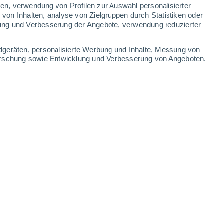
5.5 mm
1.7 mm
ten, verwendung von Profilen zur Auswahl personalisierter
on Inhalten, analyse von Zielgruppen durch Statistiken oder
19°
/
5°
12°
/
7°
15°
/
5°
18°
/
3°
ung und Verbesserung der Angebote, verwendung reduzierter
-
43
km/h
8
-
35
km/h
12
-
42
km/h
12
-
42
km/h
dgeräten, personalisierte Werbung und Inhalte, Messung von
forschung sowie Entwicklung und Verbesserung von Angeboten.
. August
Süden
0 niedrig
2
-
8 km/h
LSF:
nein
Süden
0 niedrig
2
-
10 km/h
LSF:
nein
Süden
0 niedrig
2
-
10 km/h
LSF:
nein
Süden
2 niedrig
1
-
12 km/h
LSF:
nein