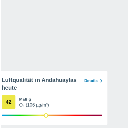
Luftqualität in Andahuaylas
Details
heute
Mäßig
42
O₃ (106 µg/m³)