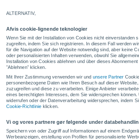
18°
ALTERNATIV,
30%
Afvis cookie-lignende teknologier
gefühlte Temperatur 18°
0.1 mm
Wenn Sie mit der Installation von Cookies nicht einverstanden s
zugreifen, indem Sie sich registrieren. In diesem Fall werden wir
für die Navigation auf der Website notwendig sind, aber keine
oder personalisierten Inhalten verwenden, obwohl Sie allgemein
Wetter 1 - 7 Tage
Aktuell
Vorhersagekarte für Rege
Installation von Cookies ablehnen und über dieses Abonnement a
"Ablehnen" klicken.
Mit Ihrer Zustimmung verwenden wir und
unsere Partner
Cookie
personenbezogene Daten wie Ihren Besuch auf dieser Website,
Morgen
Sonntag
Heute
zuzugreifen und diese zu verarbeiten. Einige Anbieter verarbe
8. Aug
9. Aug
7. Aug
eines berechtigten Interesses, dem Sie widersprechen können. 
widerrufen oder der Datenverarbeitung widersprechen, indem Sie
Cookie-Richtlinie
klicken.
90%
5.2 mm
Vi og vores partnere gør følgende under databehandli
29°
/
15°
32°
/
14°
26°
/
17°
Speichern von oder Zugriff auf Informationen auf einem Endger
Werbeanzeigen, erstellung von Profilen für personalisierte Wer