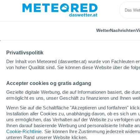
Wetter
Nachrichten
V
Privatlivspolitik
Der Inhalt von Meteored (daswetter.at) wurde von Fachleuten erst
von hoher Qualität sind. Sie können diese Website über die fol
Accepter cookies og gratis adgang
Home
Bundesland Tirol
Angath
Gezielte digitale Werbung, die auf Informationen basiert, die 
ermöglicht es uns, unser Geschäft zu finanzieren und Ihnen weit
Das Wetter für Angath
Wenn Sie auf die Schaltfläche "Akzeptieren und fortfahren" kli
Installation aller Cookies zu, unabhängig davon, ob es sich um 
04:39
Freitag
uns ermöglichen, das Verhalten auf der Website zu verfolgen und
Ihnen darauf basierende Werbung und personalisierte Inhalte an
Cookie-Richtlinie
. Sie können Ihre Zustimmung jederzeit widerru
leichter Regen
unteren Rand unserer Website klicken.