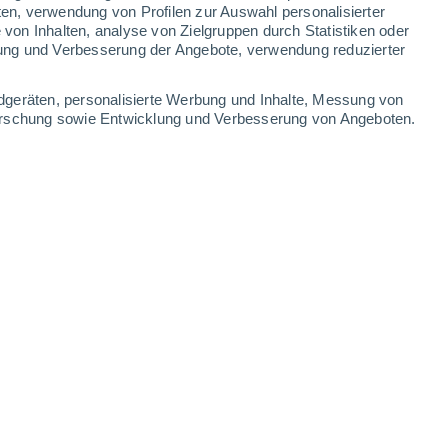
ten, verwendung von Profilen zur Auswahl personalisierter
-
27
km/h
4
-
19
km/h
5
-
27
km/h
5
-
22
km/h
on Inhalten, analyse von Zielgruppen durch Statistiken oder
ung und Verbesserung der Angebote, verwendung reduzierter
st
dgeräten, personalisierte Werbung und Inhalte, Messung von
forschung sowie Entwicklung und Verbesserung von Angeboten.
Westen
0 niedrig
0
-
3 km/h
LSF:
nein
Nordwesten
0 niedrig
1
-
4 km/h
LSF:
nein
kt
Südosten
0 niedrig
2
-
8 km/h
LSF:
nein
Nordosten
4 mäßig
5
-
19 km/h
LSF:
6-10
Nordosten
5 mäßig
7
-
25 km/h
LSF:
6-10