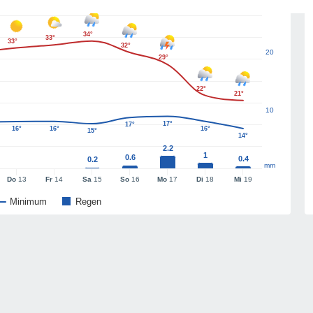
34°
33°
33°
32°
20
29°
22°
21°
10
17°
17°
16°
16°
16°
15°
14°
2.2
1
0.6
0.4
0.2
mm
Do
13
Fr
14
Sa
15
So
16
Mo
17
Di
18
Mi
19
Minimum
Regen