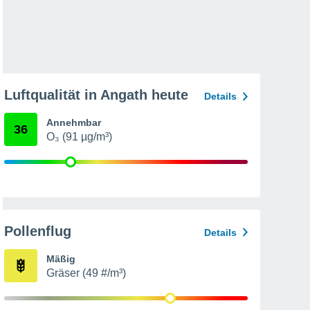
Luftqualität in Angath heute
Details
Annehmbar
36
O₃ (91 µg/m³)
Pollenflug
Details
Mäßig
Gräser (49 #/m³)