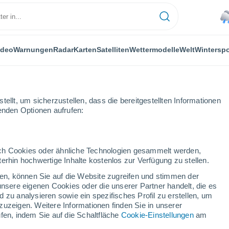
ideo
Warnungen
Radar
Karten
Satelliten
Wettermodelle
Welt
Winterspo
ellt, um sicherzustellen, dass die bereitgestellten Informationen
genden Optionen aufrufen:
durch Cookies oder ähnliche Technologien gesammelt werden,
erhin hochwertige Inhalte kostenlos zur Verfügung zu stellen.
cken, können Sie auf die Website zugreifen und stimmen der
unsere eigenen Cookies oder die unserer Partner handelt, die es
...
 zu analysieren sowie ein spezifisches Profil zu erstellen, um
zuzeigen. Weitere Informationen finden Sie in unserer
Stündlich
fen, indem Sie auf die Schaltfläche
Cookie-Einstellungen
am
Leichter Regen in den nächsten
Stunden