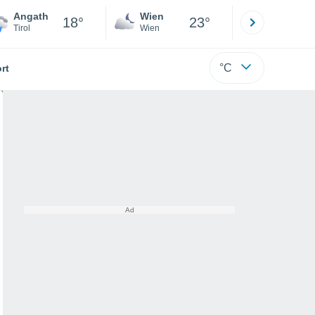
Angath
Wien
Innsbruck
18°
23°
Tirol
Wien
Tirol
°C
rt