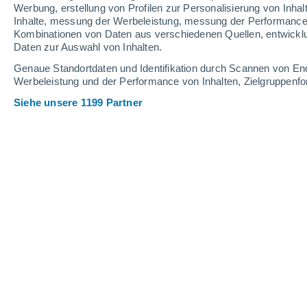
Werbung, erstellung von Profilen zur Personalisierung von Inhal
9
-
28
km/h
6
-
21
km/h
8
7
-
25
km/h
Inhalte, messung der Werbeleistung, messung der Performance v
Kombinationen von Daten aus verschiedenen Quellen, entwickl
Daten zur Auswahl von Inhalten.
Das Wetter für Angath Heute
, 7. Augu
Genaue Standortdaten und Identifikation durch Scannen von En
Werbeleistung und der Performance von Inhalten, Zielgruppen
leichter Regen
30%
18°
05:00
0.1 mm
gefühlte T.
18°
Siehe unsere 1199 Partner
bedeckt
18°
06:00
gefühlte T.
18°
teilweise bewöl
19°
08:00
gefühlte T.
19°
leichter Regen
40%
23°
11:00
0.3 mm
gefühlte T.
22°
leichter Regen
60%
25°
14:00
0.5 mm
gefühlte T.
26°