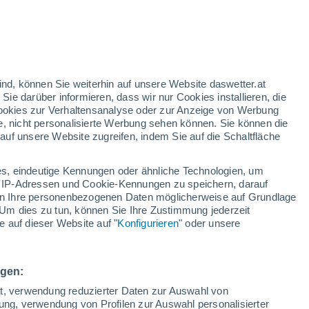
ind, können Sie weiterhin auf unsere Website daswetter.at
 Sie darüber informieren, dass wir nur Cookies installieren, die
 Cookies zur Verhaltensanalyse oder zur Anzeige von Werbung
e, nicht personalisierte Werbung sehen können. Sie können die
n
Regenradar
Satelliten
Wettermodelle
uf unsere Website zugreifen, indem Sie auf die Schaltfläche
s, eindeutige Kennungen oder ähnliche Technologien, um
 IP-Adressen und Cookie-Kennungen zu speichern, darauf
Montag
Dienstag
Mittwoch
Donnerstag
iten Ihre personenbezogenen Daten möglicherweise auf Grundlage
10. Aug
11. Aug
12. Aug
13. Aug
Um dies zu tun, können Sie Ihre Zustimmung jederzeit
 auf dieser Website auf "
Konfigurieren
" oder unsere
90%
80%
2.8 mm
0.7 mm
ngen:
30°
/
17°
30°
/
15°
32°
/
16°
33°
/
16°
ät, verwendung reduzierter Daten zur Auswahl von
bung, verwendung von Profilen zur Auswahl personalisierter