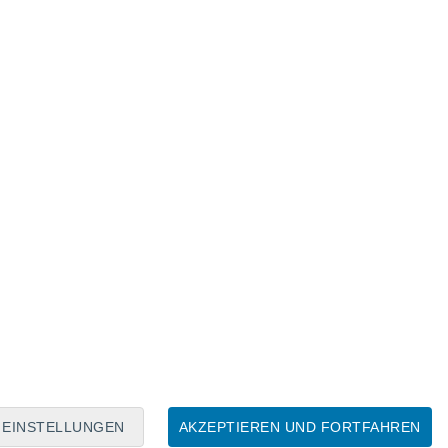
Mondkalender
Mo
Di
Mi
Do
Fr
Sa
So
7
8
9
10
11
12
13
14
15
16
17
18
19
20
EINSTELLUNGEN
AKZEPTIEREN UND FORTFAHREN
30