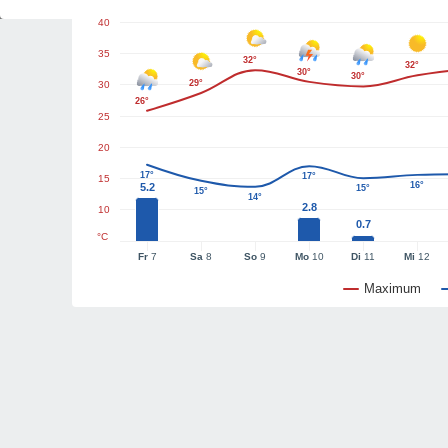
40
35
32°
32°
30°
30°
29°
30
26°
25
20
17°
17°
15
16°
5.2
15°
15°
14°
2.8
10
0.7
°C
Fr
7
Sa
8
So
9
Mo
10
Di
11
Mi
12
Maximum