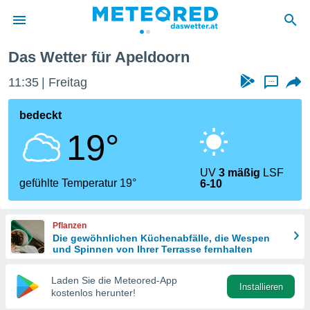
Das Wetter für Apeldoorn
politik
11:35
Freitag
...
von
at) wurde
bedeckt
uten
19°
m
llen, dass
estellten
UV
3 mäßig
LSF
nen von
gefühlte Temperatur 19°
6-10
tät sind.
 diese
er die
Pflanzen
Optionen
Die gewöhnlichen Küchenabfälle, die Wespen
und Spinnen von Ihrer Terrasse fernhalten
 cookies
Laden Sie die Meteored-App
s adgang
Installieren
kostenlos herunter!
gitale