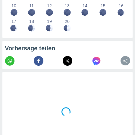
tner
10
11
12
13
14
15
16
17
18
19
20
Vorhersage teilen