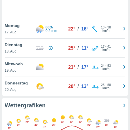
keine
r
analyse
nzeige von
Montag
der
60%
13
-
38
22°
/
16°
0.2 mm
km/h
erten
17. Aug
erwenden,
Dienstag
17
-
41
25°
/
11°
 nicht
km/h
18. Aug
erte
ehen
Mittwoch
e können
24
-
53
23°
/
17°
km/h
ation von
19. Aug
lehnen und
s
Donnerstag
25
-
58
20°
/
13°
t auf
km/h
20. Aug
site
 indem Sie
altfläche
Wettergrafiken
 klicken.
Zustimmung
31°
35°
32°
29°
wir und
26°
26°
25°
25°
25°
23°
22°
23°
tner
21°