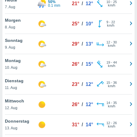
50%
okies oder
10
-
25
21°
/
12°
0.1 mm
km/h
7. Aug
 Partner
e es uns
n, das
Morgen
9
-
22
25°
/
10°
uf der
km/h
8. Aug
 verfolgen
lysieren
Sonntag
12
-
30
29°
/
13°
km/h
9. Aug
s Profil zu
um Ihnen
ierende
Montag
19
-
44
26°
/
15°
nd
km/h
10. Aug
erte Inhalte
. Weitere
Dienstag
15
-
36
nen finden
23°
/
12°
km/h
11. Aug
rer
tlinie
. Sie
Mittwoch
e
14
-
35
26°
/
12°
km/h
 jederzeit
12. Aug
, indem Sie
altfläche
Donnerstag
12
-
26
stellungen
31°
/
14°
km/h
13. Aug
n Rand
bsite