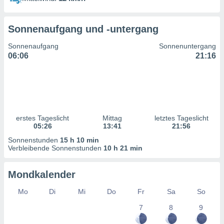
ntwicklung
serung der
Sonnenaufgang und -untergang
g
 Daten zur
Sonnenaufgang
Sonnenuntergang
n Inhalten.
06:06
21:16
ten und
ion durch
on
,
erte
erstes Tageslicht
Mittag
letztes Tageslicht
d Inhalte,
05:26
13:41
21:56
on
Sonnenstunden
15 h 10 min
ung und der
Verbleibende Sonnenstunden
10 h 21 min
ce von
nforschung
Mondkalender
icklung
serung von
Mo
Di
Mi
Do
Fr
Sa
So
.
7
8
9
sere 1199