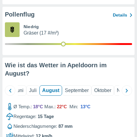
von
erte
Pollenflug
Details
verwendung
n zur
Niedrig
Gräser (17 #/m³)
erter
rstellung
n zur
ierung von
verwendung
Wie ist das Wetter in Apeldoorn im
n zur
August
?
erter
essung der
ung,
Mai
Juni
Juli
August
September
Oktober
Novembe
er
ce von
analyse von
Ø Temp.:
18°C
Max.:
22°C
Min:
13°C
n durch
Regentage:
15
Tage
 oder
onen von
Niederschlagsmenge:
87 mm
nen
Mittelwind:
12 km/h