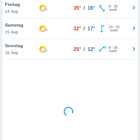
Freitag
8
-
25
35°
/
16°
km/h
14. Aug
IV,
Samstag
13
-
33
32°
/
17°
kie-
km/h
15. Aug
er
Sonntag
8
-
28
25°
/
12°
it der
km/h
16. Aug
n von
cht
den sind,
 weiterhin
 Website
t
 indem Sie
ieren. In
l werden
über
, dass wir
s
, die für die
auf der
twendig