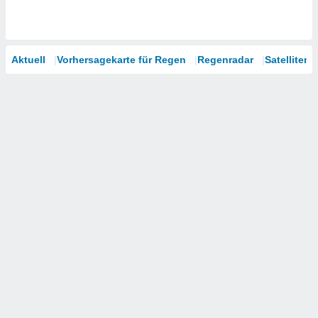
Aktuell
Vorhersagekarte für Regen
Regenradar
Satelliten