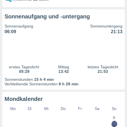
ntwicklung
serung der
Sonnenaufgang und -untergang
g
 Daten zur
Sonnenaufgang
Sonnenuntergang
n Inhalten.
06:09
21:13
ten und
ion durch
on
,
erte
erstes Tageslicht
Mittag
letztes Tageslicht
d Inhalte,
05:29
13:42
21:53
on
Sonnenstunden
15 h 4 min
ung und der
Verbleibende Sonnenstunden
8 h 28 min
ce von
nforschung
Mondkalender
icklung
serung von
Mo
Di
Mi
Do
Fr
Sa
So
.
9
sere 1199