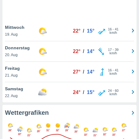
keine
r
analyse
nzeige von
Mittwoch
der
16
-
41
22°
/
15°
km/h
erten
19. Aug
erwenden,
Donnerstag
17
-
39
22°
/
14°
 nicht
km/h
20. Aug
erte
ehen
Freitag
e können
16
-
41
27°
/
14°
km/h
ation von
21. Aug
lehnen und
s
Samstag
24
-
60
24°
/
15°
t auf
km/h
22. Aug
site
 indem Sie
altfläche
Wettergrafiken
 klicken.
Zustimmung
28°
31°
32°
29°
27°
wir und
25°
25°
22°
22°
22°
22°
21°
21°
tner