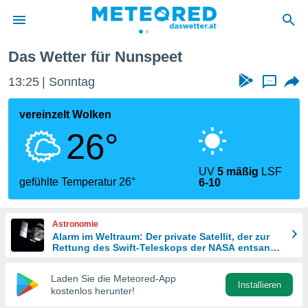
Das Wetter für Nunspeet
politik
13:25
Sonntag
...
von
at) wurde
vereinzelt Wolken
uten
26°
m
llen, dass
estellten
UV
5 mäßig
LSF
nen von
gefühlte Temperatur 26°
6-10
tät sind.
 diese
er die
Astronomie
Optionen
Alarm im Weltraum: Der private Satellit, der zur
Rettung des Swift-Teleskops der NASA entsandt
wurde
 cookies
Laden Sie die Meteored-App
s adgang
Installieren
kostenlos herunter!
gitale