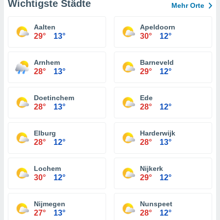
Wichtigste Städte
Mehr Orte
Aalten
Apeldoorn
29°
13°
30°
12°
Arnhem
Barneveld
28°
13°
29°
12°
Doetinchem
Ede
28°
13°
28°
12°
Elburg
Harderwijk
28°
12°
28°
13°
Lochem
Nijkerk
30°
12°
29°
12°
Nijmegen
Nunspeet
27°
13°
28°
12°