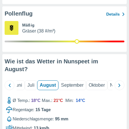
von
erte
Pollenflug
Details
verwendung
n zur
Mäßig
Gräser (38 #/m³)
erter
rstellung
n zur
ierung von
verwendung
Wie ist das Wetter in Nunspeet im
n zur
August
?
erter
essung der
ung,
Mai
Juni
Juli
August
September
Oktober
Novembe
er
ce von
analyse von
Ø Temp.:
18°C
Max.:
21°C
Min:
14°C
n durch
Regentage:
15
Tage
 oder
onen von
Niederschlagsmenge:
95 mm
nen
Mittelwind:
13 km/h