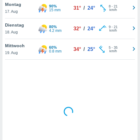
Montag
90%
8
-
21
31°
/
24°
15 mm
km/h
17. Aug
IV,
Dienstag
80%
9
-
21
32°
/
24°
kie-
4.2 mm
km/h
18. Aug
er
Mittwoch
60%
5
-
35
34°
/
25°
it der
0.8 mm
km/h
19. Aug
n von
cht
den sind,
 weiterhin
 Website
t
 indem Sie
ieren. In
l werden
über
, dass wir
s
, die für die
auf der
twendig