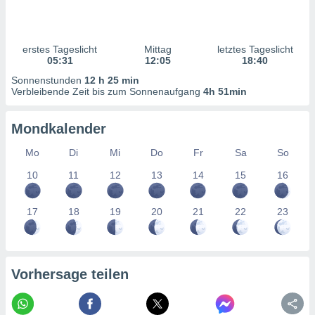
ntwicklung
serung der
g
erstes Tageslicht
Mittag
letztes Tageslicht
 Daten zur
05:31
12:05
18:40
n Inhalten.
Sonnenstunden
12 h 25 min
Verbleibende Zeit bis zum Sonnenaufgang
4h 51min
ten und
ion durch
Mondkalender
on
,
Mo
Di
Mi
Do
Fr
Sa
So
erte
10
11
12
13
14
15
16
d Inhalte,
on
ung und der
17
18
19
20
21
22
23
ce von
nforschung
icklung
serung von
Vorhersage teilen
.
sere 1199