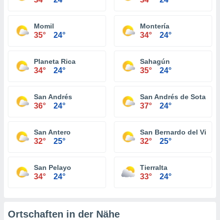
Momil
Montería
35°
24°
34°
24°
Planeta Rica
Sahagún
34°
24°
35°
24°
San Andrés
San Andrés de Sotaven
36°
24°
37°
24°
San Antero
San Bernardo del Vient
32°
25°
32°
25°
San Pelayo
Tierralta
34°
24°
33°
24°
Ortschaften in der Nähe