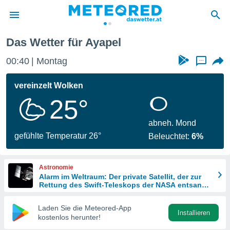
Das Wetter für Ayapel
politik
00:40
Montag
...
von
at) wurde
vereinzelt Wolken
uten
25°
m
llen, dass
estellten
abneh. Mond
nen von
gefühlte Temperatur 26°
Beleuchtet:
6%
tät sind.
 diese
er die
Astronomie
Optionen
Alarm im Weltraum: Der private Satellit, der zur
Rettung des Swift-Teleskops der NASA entsandt
wurde
 cookies
Laden Sie die Meteored-App
s adgang
Installieren
kostenlos herunter!
gitale