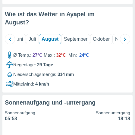
von
erte
Wie ist das Wetter in Ayapel im
verwendung
August
?
n zur
erter
Mai
Juni
Juli
August
September
Oktober
Novembe
rstellung
n zur
ierung von
Ø Temp.:
27°C
Max.:
32°C
Min:
24°C
verwendung
n zur
Regentage:
29
Tage
Niederschlagsmenge:
314 mm
erter
essung der
Mittelwind:
4 km/h
ung,
er
ce von
Sonnenaufgang und -untergang
analyse von
n durch
Sonnenaufgang
Sonnenuntergang
 oder
05:53
18:18
onen von
nen