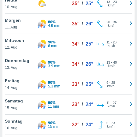
okies oder
13
-
23
35°
/
25°
km/h
10. Aug
 Partner
e es uns
n, das
Morgen
80%
20
-
36
35°
/
26°
uf der
4.9 mm
km/h
11. Aug
 verfolgen
lysieren
Mittwoch
90%
11
-
26
34°
/
25°
6 mm
km/h
12. Aug
s Profil zu
um Ihnen
ierende
Donnerstag
90%
13
-
40
34°
/
26°
nd
3.9 mm
km/h
13. Aug
erte Inhalte
. Weitere
Freitag
90%
9
-
28
nen finden
33°
/
25°
5.3 mm
km/h
14. Aug
rer
tlinie
. Sie
Samstag
e
90%
11
-
27
33°
/
24°
11 mm
km/h
 jederzeit
15. Aug
, indem Sie
altfläche
Sonntag
90%
6
-
23
stellungen
32°
/
24°
15 mm
km/h
16. Aug
n Rand
bsite