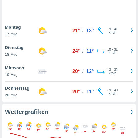
keine
r
analyse
nzeige von
Montag
der
19
-
41
21°
/
13°
km/h
erten
17. Aug
erwenden,
Dienstag
10
-
31
24°
/
11°
 nicht
km/h
18. Aug
erte
ehen
Mittwoch
e können
13
-
32
20°
/
12°
km/h
ation von
19. Aug
lehnen und
s
Donnerstag
19
-
40
20°
/
11°
t auf
km/h
20. Aug
site
 indem Sie
altfläche
Wettergrafiken
 klicken.
Zustimmung
29°
26°
24°
24°
25°
24°
wir und
23°
22°
22°
21°
21°
20°
20°
tner