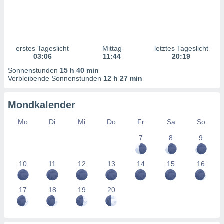
ntwicklung
serung der
g
 Daten zur
erstes Tageslicht
Mittag
letztes Tageslicht
n Inhalten.
03:06
11:44
20:19
Sonnenstunden
15 h 40 min
ten und
Verbleibende Sonnenstunden
12 h 27 min
ion durch
on
Mondkalender
,
erte
Mo
Di
Mi
Do
Fr
Sa
So
d Inhalte,
on
7
8
9
ung und der
ce von
10
11
12
13
14
15
16
nforschung
icklung
17
18
19
20
serung von
.
sere 1199