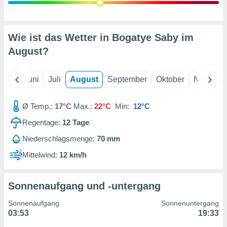
von
erte
verwendung
Wie ist das Wetter in Bogatye Saby im
n zur
August
?
erter
rstellung
n zur
Mai
Juni
Juli
August
September
Oktober
Novembe
ierung von
verwendung
Ø Temp.:
17°C
Max.:
22°C
Min:
12°C
n zur
Regentage:
12
Tage
erter
essung der
Niederschlagsmenge:
70 mm
ung,
Mittelwind:
12 km/h
er
ce von
analyse von
n durch
Sonnenaufgang und -untergang
 oder
onen von
Sonnenaufgang
Sonnenuntergang
03:53
19:33
nen