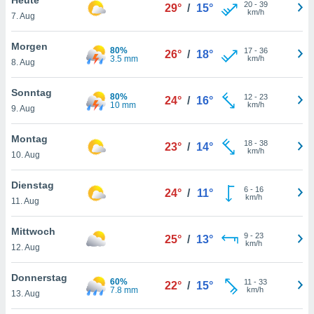
okies oder
20
-
39
29°
/
15°
km/h
7. Aug
 Partner
e es uns
n, das
Morgen
80%
17
-
36
26°
/
18°
uf der
3.5 mm
km/h
8. Aug
 verfolgen
lysieren
Sonntag
80%
12
-
23
24°
/
16°
10 mm
km/h
9. Aug
s Profil zu
um Ihnen
ierende
Montag
18
-
38
23°
/
14°
nd
km/h
10. Aug
erte Inhalte
. Weitere
Dienstag
6
-
16
nen finden
24°
/
11°
km/h
11. Aug
rer
tlinie
. Sie
Mittwoch
e
9
-
23
25°
/
13°
km/h
 jederzeit
12. Aug
, indem Sie
altfläche
Donnerstag
60%
11
-
33
stellungen
22°
/
15°
7.8 mm
km/h
13. Aug
n Rand
bsite