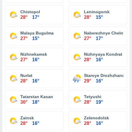
Chistopol
Leninogorsk
28°
17°
28°
15°
Malaya Bugulma
Naberezhnye Chelny
27°
15°
27°
17°
Nizhnekamsk
Nizhnyaya Kondrat
27°
16°
28°
16°
Nurlat
Staroye Drozhzhanoye
28°
16°
29°
16°
Tatarstan Kasan
Tetyushi
30°
18°
28°
19°
Zainsk
Zelenodolsk
28°
16°
28°
16°