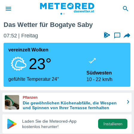
Das Wetter für Bogatye Saby
politik
07:52
Freitag
...
von
at) wurde
vereinzelt Wolken
uten
23°
m
llen, dass
estellten
Südwesten
nen von
gefühlte Temperatur 24°
10
22 km/h
tät sind.
 diese
er die
Pflanzen
Optionen
Die gewöhnlichen Küchenabfälle, die Wespen
und Spinnen von Ihrer Terrasse fernhalten
 cookies
Laden Sie die Meteored-App
s adgang
Installieren
kostenlos herunter!
gitale