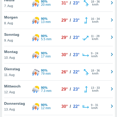
90%
okies oder
18
-
36
31°
/
23°
20 mm
km/h
7. Aug
 Partner
e es uns
n, das
Morgen
90%
16
-
34
29°
/
23°
uf der
13 mm
km/h
8. Aug
 verfolgen
lysieren
Sonntag
90%
11
-
28
29°
/
23°
5.5 mm
km/h
9. Aug
s Profil zu
um Ihnen
ierende
Montag
90%
9
-
24
30°
/
23°
nd
17 mm
km/h
10. Aug
erte Inhalte
. Weitere
Dienstag
90%
18
-
36
nen finden
26°
/
22°
79 mm
km/h
11. Aug
rer
tlinie
. Sie
Mittwoch
e
90%
13
-
33
29°
/
23°
7.3 mm
km/h
 jederzeit
12. Aug
, indem Sie
altfläche
Donnerstag
90%
9
-
31
stellungen
30°
/
22°
12 mm
km/h
13. Aug
n Rand
bsite