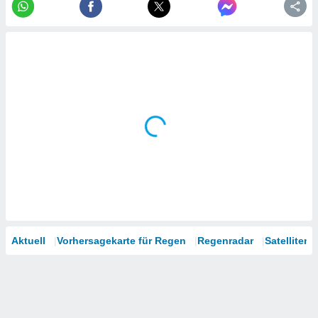
tner
Aktuell
Vorhersagekarte für Regen
Regenradar
Satelliten