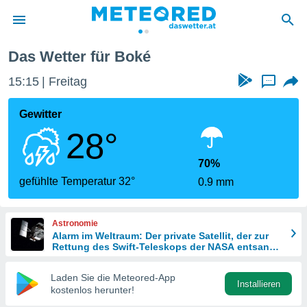
Das Wetter für Boké
politik
15:15
Freitag
...
von
at) wurde
Gewitter
uten
28°
m
llen, dass
estellten
70%
nen von
gefühlte Temperatur 32°
0.9 mm
tät sind.
 diese
er die
Astronomie
Optionen
Alarm im Weltraum: Der private Satellit, der zur
Rettung des Swift-Teleskops der NASA entsandt
wurde
 cookies
Laden Sie die Meteored-App
s adgang
Installieren
kostenlos herunter!
gitale