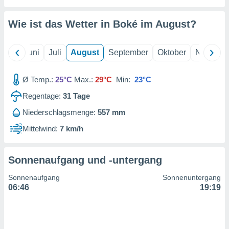
von
erte
Wie ist das Wetter in Boké im
August
?
verwendung
n zur
Mai
Juni
Juli
August
September
Oktober
Novembe
erter
rstellung
n zur
Ø Temp.:
25°C
Max.:
29°C
Min:
23°C
ierung von
Regentage:
31
Tage
verwendung
n zur
Niederschlagsmenge:
557 mm
erter
Mittelwind:
7 km/h
essung der
ung,
er
Sonnenaufgang und -untergang
ce von
analyse von
Sonnenaufgang
Sonnenuntergang
n durch
06:46
19:19
 oder
onen von
nen