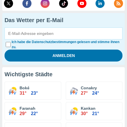
Das Wetter per E-Mail
Ich habe die Datenschutzbestimmungen gelesen und stimme ihnen
zu.
Wichtigste Städte
Boké
Conakry
31°
23°
27°
24°
Faranah
Kankan
29°
22°
30°
21°