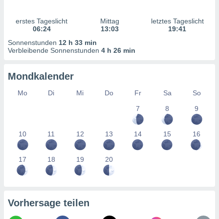
ntwicklung
serung der
erstes Tageslicht
Mittag
letztes Tageslicht
06:24
13:03
19:41
g
 Daten zur
Sonnenstunden
12 h 33 min
Verbleibende Sonnenstunden
4 h 26 min
n Inhalten.
Mondkalender
ten und
ion durch
Mo
Di
Mi
Do
Fr
Sa
So
on
,
7
8
9
erte
d Inhalte,
on
10
11
12
13
14
15
16
ung und der
ce von
17
18
19
20
nforschung
icklung
serung von
.
Vorhersage teilen
sere 1199