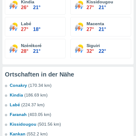
Kindia
Kissidougou
26°
21°
27°
21°
Labé
Macenta
27°
18°
27°
21°
Nzérékoré
Siguiri
28°
21°
32°
22°
Ortschaften in der Nähe
Conakry
(170.34 km)
Kindia
(186.69 km)
Labé
(224.37 km)
Faranah
(403.05 km)
Kissidougou
(501.56 km)
Kankan
(552.2 km)