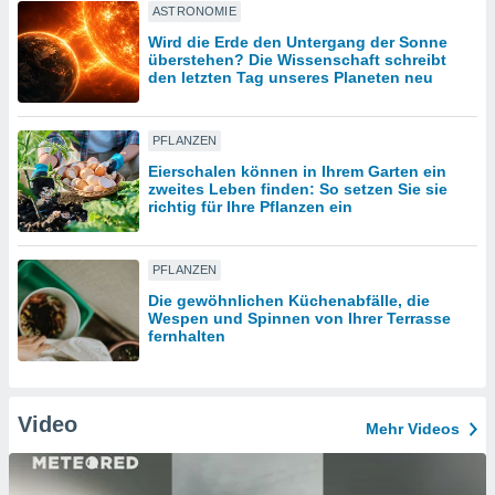
ASTRONOMIE
Wird die Erde den Untergang der Sonne
IV,
überstehen? Die Wissenschaft schreibt
den letzten Tag unseres Planeten neu
kie-
PFLANZEN
er
Eierschalen können in Ihrem Garten ein
it der
zweites Leben finden: So setzen Sie sie
n von
richtig für Ihre Pflanzen ein
cht
den sind,
 weiterhin
PFLANZEN
 Website
t
Die gewöhnlichen Küchenabfälle, die
Wespen und Spinnen von Ihrer Terrasse
 indem Sie
fernhalten
ieren. In
l werden
über
, dass wir
Video
s
Mehr Videos
, die für die
auf der
twendig