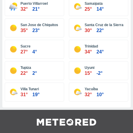
 jederzeit
Puerto Villarroel
Samaipata
oder der
32°
21°
25°
14°
beitung
hen, indem
ser
San Jose de Chiquitos
Santa Cruz de la Sierra
f "
35°
23°
30°
22°
en
" oder
tlinie
Sucre
Trinidad
27°
4°
34°
24°
es
Tupiza
Uyuni
gør
22°
2°
15°
-2°
 under
ndlingen:
von oder
Villa Tunari
Yacuíba
31°
19°
32°
10°
nen auf
erät,
g
 Daten zur
on
igen,