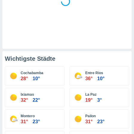
indeutige
 oder
en, um
ezogene
Ihren
 dieser
P-Adressen
-
 zu
Wichtigste Städte
 darauf
n und diese
ten. Einige
Cochabamba
Entre Rios
rarbeiten
28°
10°
36°
10°
ezogenen
Ixiamas
La Paz
icherweise
32°
22°
19°
3°
age eines
en
, dem Sie
Montero
Pailon
hen
31°
23°
31°
23°
 dies zu
 Sie Ihre