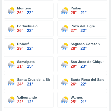
Montero
Pailon
26°
22°
26°
21°
Portachuelo
Pozo del Tigre
26°
22°
27°
22°
Roboré
Sagrado Corazon
29°
22°
28°
23°
Samaipata
San Jose de Chiquitos
21°
15°
29°
23°
Santa Cruz de la Sierra
Santa Rosa del Sara
24°
21°
26°
22°
Vallegrande
Warnes
22°
12°
25°
21°