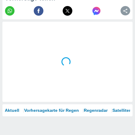
tner
Aktuell
Vorhersagekarte für Regen
Regenradar
Satelliten