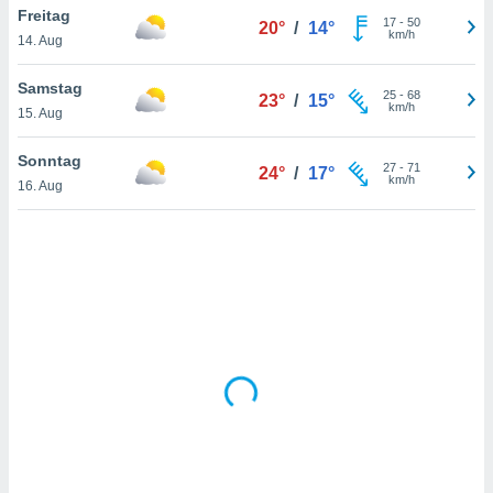
Freitag
17
-
50
20°
/
14°
km/h
14. Aug
IV,
Samstag
25
-
68
23°
/
15°
kie-
km/h
15. Aug
er
Sonntag
27
-
71
24°
/
17°
it der
km/h
16. Aug
n von
cht
den sind,
 weiterhin
 Website
t
 indem Sie
ieren. In
l werden
über
, dass wir
s
, die für die
auf der
twendig