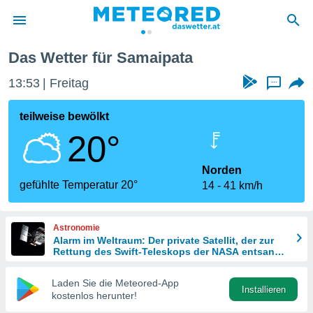
Das Wetter für Samaipata
politik
13:53
Freitag
...
von
at) wurde
teilweise bewölkt
uten
20°
m
llen, dass
estellten
Norden
nen von
gefühlte Temperatur 20°
14
41 km/h
tät sind.
 diese
er die
Astronomie
Optionen
Alarm im Weltraum: Der private Satellit, der zur
Rettung des Swift-Teleskops der NASA entsandt
wurde
 cookies
Laden Sie die Meteored-App
s adgang
Installieren
kostenlos herunter!
gitale