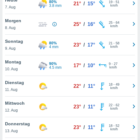
80%
okies oder
19
-
51
21°
/
15°
3.8 mm
km/h
7. Aug
 Partner
e es uns
n, das
Morgen
25
-
64
25°
/
16°
uf der
km/h
8. Aug
 verfolgen
lysieren
Sonntag
80%
21
-
58
23°
/
17°
4 mm
km/h
9. Aug
s Profil zu
um Ihnen
ierende
Montag
90%
9
-
27
17°
/
10°
nd
4.5 mm
km/h
10. Aug
erte Inhalte
. Weitere
Dienstag
18
-
49
nen finden
22°
/
11°
km/h
11. Aug
rer
tlinie
. Sie
Mittwoch
e
22
-
62
23°
/
11°
km/h
 jederzeit
12. Aug
, indem Sie
altfläche
Donnerstag
18
-
52
stellungen
23°
/
11°
km/h
13. Aug
n Rand
bsite