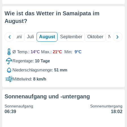
von
erte
Wie ist das Wetter in Samaipata im
verwendung
August
?
n zur
erter
Mai
Juni
Juli
August
September
Oktober
Novembe
rstellung
n zur
ierung von
Ø Temp.:
14°C
Max.:
21°C
Min:
9°C
verwendung
n zur
Regentage:
10
Tage
Niederschlagsmenge:
51 mm
erter
essung der
Mittelwind:
8 km/h
ung,
er
ce von
Sonnenaufgang und -untergang
analyse von
n durch
Sonnenaufgang
Sonnenuntergang
 oder
06:39
18:02
onen von
nen