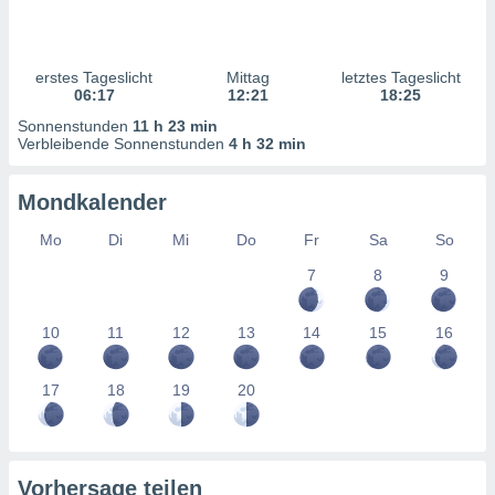
ntwicklung
serung der
g
erstes Tageslicht
Mittag
letztes Tageslicht
 Daten zur
06:17
12:21
18:25
n Inhalten.
Sonnenstunden
11 h 23 min
Verbleibende Sonnenstunden
4 h 32 min
ten und
ion durch
Mondkalender
on
,
Mo
Di
Mi
Do
Fr
Sa
So
erte
7
8
9
d Inhalte,
on
ung und der
10
11
12
13
14
15
16
ce von
nforschung
17
18
19
20
icklung
serung von
.
sere 1199
Vorhersage teilen