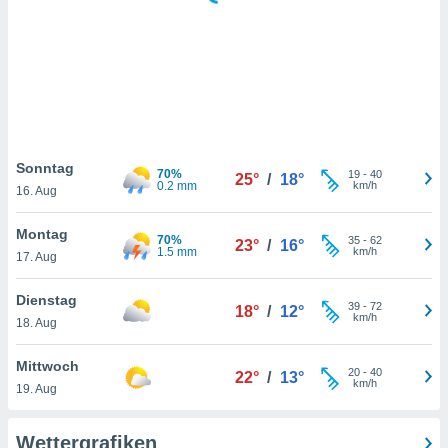
keine
r
analyse
nzeige von
der
erten
erwenden,
 nicht
Sonntag
70%
19
-
40
25°
/
18°
erte
0.2 mm
km/h
16. Aug
ehen
e können
Montag
70%
35
-
62
ation von
23°
/
16°
1.5 mm
km/h
17. Aug
lehnen und
s
t auf
Dienstag
39
-
72
18°
/
12°
site
km/h
18. Aug
 indem Sie
altfläche
Mittwoch
20
-
40
 klicken.
22°
/
13°
km/h
19. Aug
Zustimmung
wir und
Wettergrafiken
tner