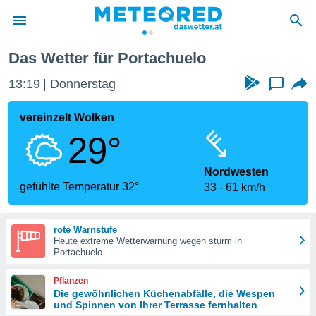
Das Wetter für Portachuelo
politik
13:19
Donnerstag
...
von
at) wurde
vereinzelt Wolken
uten
29°
m
llen, dass
estellten
Nordwesten
nen von
gefühlte Temperatur 32°
33
61 km/h
tät sind.
 diese
er die
rote Warnstufe
Optionen
Heute extreme Wetterwarnung wegen sturm in
Portachuelo
 cookies
Pflanzen
s adgang
Die gewöhnlichen Küchenabfälle, die Wespen
und Spinnen von Ihrer Terrasse fernhalten
gitale