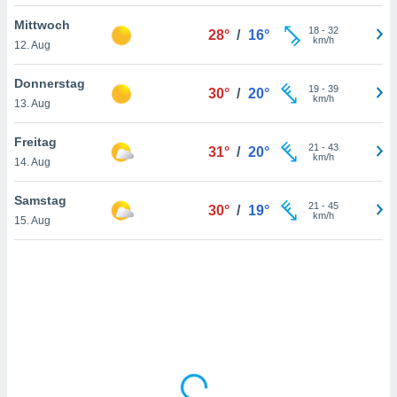
Mittwoch
18
-
32
28°
/
16°
km/h
12. Aug
IV,
kie-
Donnerstag
19
-
39
30°
/
20°
km/h
13. Aug
er
it der
Freitag
21
-
43
31°
/
20°
n von
km/h
14. Aug
cht
den sind,
Samstag
21
-
45
 weiterhin
30°
/
19°
km/h
15. Aug
 Website
t
 indem Sie
ieren. In
l werden
über
, dass wir
s
, die für die
auf der
twendig