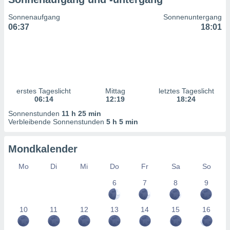
ntwicklung
serung der
Sonnenaufgang
Sonnenuntergang
06:37
18:01
g
 Daten zur
n Inhalten.
ten und
ion durch
erstes Tageslicht
Mittag
letztes Tageslicht
on
06:14
12:19
18:24
,
Sonnenstunden
11 h 25 min
erte
Verbleibende Sonnenstunden
5 h 5 min
d Inhalte,
on
Mondkalender
ung und der
ce von
Mo
Di
Mi
Do
Fr
Sa
So
nforschung
6
7
8
9
icklung
serung von
.
10
11
12
13
14
15
16
sere 1199