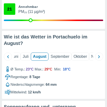
von
Annehmbar
21
erte
PM₂₅ (11 µg/m³)
verwendung
n zur
erter
rstellung
Wie ist das Wetter in Portachuelo im
n zur
ierung von
August
?
verwendung
n zur
Mai
Juni
Juli
August
September
Oktober
Novembe
erter
essung der
ung,
Ø Temp.:
23°C
Max.:
29°C
Min:
18°C
er
Regentage:
8
Tage
ce von
analyse von
Niederschlagsmenge:
64 mm
n durch
 oder
Mittelwind:
12 km/h
onen von
nen
Sonnenaufgang und -untergang