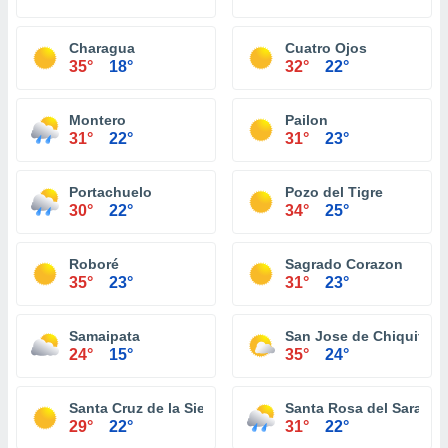
Charagua
Cuatro Ojos
35°
18°
32°
22°
Montero
Pailon
31°
22°
31°
23°
Portachuelo
Pozo del Tigre
30°
22°
34°
25°
Roboré
Sagrado Corazon
35°
23°
31°
23°
Samaipata
San Jose de Chiquitos
24°
15°
35°
24°
Santa Cruz de la Sierra
Santa Rosa del Sara
29°
22°
31°
22°