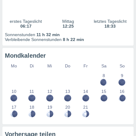
ntwicklung
serung der
g
erstes Tageslicht
Mittag
letztes Tageslicht
 Daten zur
06:17
12:25
18:33
n Inhalten.
Sonnenstunden
11 h 32 min
Verbleibende Sonnenstunden
8 h 22 min
ten und
ion durch
Mondkalender
on
,
Mo
Di
Mi
Do
Fr
Sa
So
erte
8
9
d Inhalte,
on
ung und der
10
11
12
13
14
15
16
ce von
nforschung
17
18
19
20
21
icklung
serung von
.
sere 1199
Vorhersage teilen