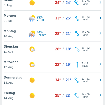
okies oder
24
-
50
34°
/
24°
km/h
8. Aug
 Partner
e es uns
n, das
Morgen
70%
18
-
43
33°
/
25°
uf der
0.7 mm
km/h
9. Aug
 verfolgen
lysieren
Montag
80%
16
-
36
28°
/
21°
5.9 mm
km/h
10. Aug
s Profil zu
um Ihnen
ierende
Dienstag
16
-
32
28°
/
18°
nd
km/h
11. Aug
erte Inhalte
. Weitere
Mittwoch
7
-
17
nen finden
32°
/
19°
km/h
12. Aug
rer
tlinie
. Sie
Donnerstag
e
12
-
31
34°
/
21°
km/h
 jederzeit
13. Aug
, indem Sie
altfläche
Freitag
14
-
36
stellungen
35°
/
23°
km/h
14. Aug
n Rand
bsite