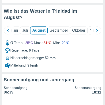
von
erte
Wie ist das Wetter in Trinidad im
verwendung
August
?
n zur
erter
Mai
Juni
Juli
August
September
Oktober
Novembe
rstellung
n zur
ierung von
Ø Temp.:
25°C
Max.:
31°C
Min:
20°C
verwendung
n zur
Regentage:
6
Tage
Niederschlagsmenge:
52 mm
erter
essung der
Mittelwind:
9 km/h
ung,
er
ce von
Sonnenaufgang und -untergang
analyse von
n durch
Sonnenaufgang
Sonnenuntergang
 oder
06:39
18:11
onen von
nen