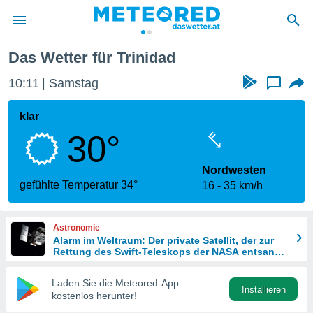
Das Wetter für Trinidad
politik
10:11
Samstag
...
von
at) wurde
klar
uten
30°
m
llen, dass
estellten
Nordwesten
nen von
gefühlte Temperatur 34°
16
35 km/h
tät sind.
 diese
er die
Astronomie
Optionen
Alarm im Weltraum: Der private Satellit, der zur
Rettung des Swift-Teleskops der NASA entsandt
wurde
 cookies
Laden Sie die Meteored-App
s adgang
Installieren
kostenlos herunter!
gitale