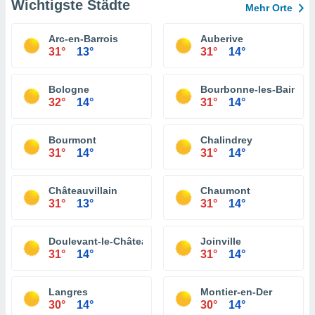
Wichtigste Städte
Mehr Orte
Arc-en-Barrois
Auberive
31°
13°
31°
14°
Bologne
Bourbonne-les-Bains
32°
14°
31°
14°
Bourmont
Chalindrey
31°
14°
31°
14°
Châteauvillain
Chaumont
31°
13°
31°
14°
Doulevant-le-Château
Joinville
31°
14°
31°
14°
Langres
Montier-en-Der
30°
14°
30°
14°