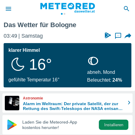
Das Wetter für Bologne
politik
03:49
Samstag
...
von
at) wurde
klarer Himmel
uten
16°
m
llen, dass
estellten
abneh. Mond
nen von
gefühlte Temperatur 16°
Beleuchtet:
24%
tät sind.
 diese
er die
Astronomie
Optionen
Alarm im Weltraum: Der private Satellit, der zur
Rettung des Swift-Teleskops der NASA entsandt
wurde
 cookies
Laden Sie die Meteored-App
s adgang
Installieren
kostenlos herunter!
gitale