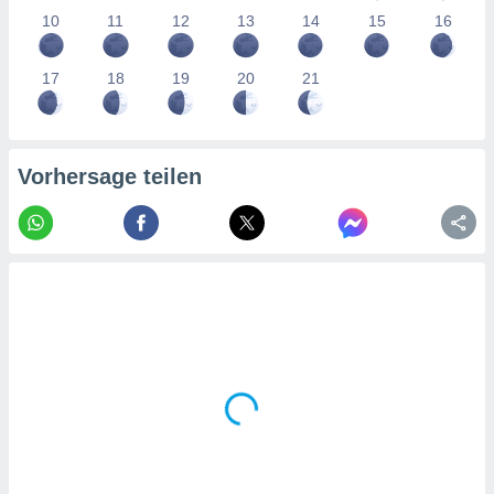
tner
10
11
12
13
14
15
16
17
18
19
20
21
Vorhersage teilen