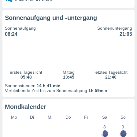
ntwicklung
serung der
Sonnenaufgang und -untergang
g
 Daten zur
Sonnenaufgang
Sonnenuntergang
n Inhalten.
06:24
21:05
ten und
ion durch
on
,
erte
erstes Tageslicht
Mittag
letztes Tageslicht
d Inhalte,
05:48
13:45
21:40
on
Sonnenstunden
14 h 41 min
ung und der
Verbleibende Zeit bis zum Sonnenaufgang
1h 59min
ce von
nforschung
Mondkalender
icklung
serung von
Mo
Di
Mi
Do
Fr
Sa
So
.
8
9
sere 1199