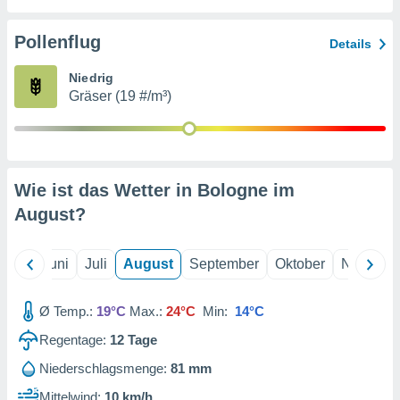
von
erte
Pollenflug
Details
verwendung
n zur
Niedrig
Gräser (19 #/m³)
erter
rstellung
n zur
ierung von
verwendung
Wie ist das Wetter in Bologne im
n zur
August
?
erter
essung der
ung,
Mai
Juni
Juli
August
September
Oktober
Novembe
er
ce von
analyse von
Ø Temp.:
19°C
Max.:
24°C
Min:
14°C
n durch
Regentage:
12
Tage
 oder
onen von
Niederschlagsmenge:
81 mm
nen
Mittelwind:
10 km/h