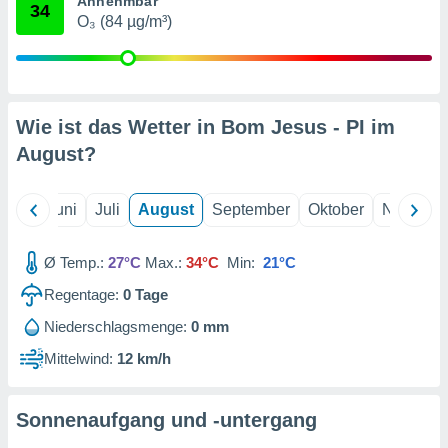
Annehmbar
von
34
O₃ (84 µg/m³)
erte
verwendung
n zur
erter
Wie ist das Wetter in Bom Jesus - PI im
rstellung
August
?
n zur
ierung von
verwendung
Mai
Juni
Juli
August
September
Oktober
Novembe
n zur
erter
Ø Temp.:
27°C
Max.:
34°C
Min:
21°C
essung der
ung,
Regentage:
0
Tage
er
ce von
Niederschlagsmenge:
0 mm
analyse von
Mittelwind:
12 km/h
n durch
 oder
onen von
Sonnenaufgang und -untergang
nen