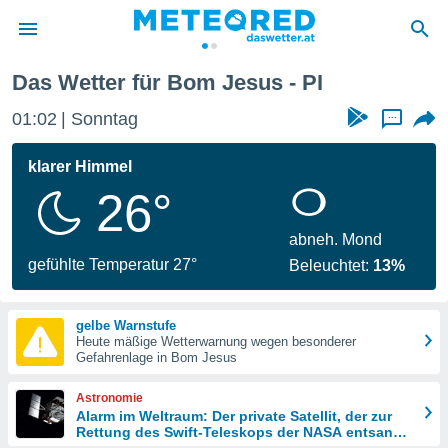
Das Wetter für Bom Jesus - PI
politik
01:02
Sonntag
...
von
at) wurde
klarer Himmel
uten
26°
m
llen, dass
estellten
abneh. Mond
nen von
gefühlte Temperatur 27°
Beleuchtet:
13%
tät sind.
 diese
er die
gelbe Warnstufe
Optionen
Heute mäßige Wetterwarnung wegen besonderer
Gefahrenlage in Bom Jesus
 cookies
Astronomie
s adgang
Alarm im Weltraum: Der private Satellit, der zur
Rettung des Swift-Teleskops der NASA entsandt
gitale