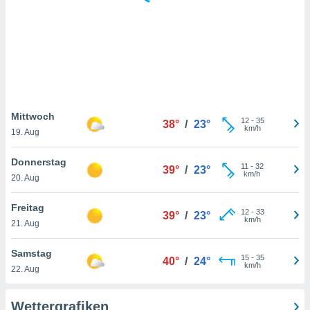
keine
r
analyse
nzeige von
der
erten
erwenden,
 nicht
Mittwoch
12
-
35
38°
/
23°
erte
km/h
19. Aug
ehen
e können
Donnerstag
11
-
32
ation von
39°
/
23°
km/h
20. Aug
lehnen und
s
t auf
Freitag
12
-
33
39°
/
23°
site
km/h
21. Aug
 indem Sie
altfläche
Samstag
15
-
35
 klicken.
40°
/
24°
km/h
22. Aug
Zustimmung
wir und
Wettergrafiken
tner