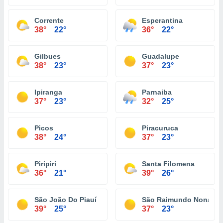
Corrente
Esperantina
38°
22°
36°
22°
Gilbues
Guadalupe
38°
23°
37°
23°
Ipiranga
Parnaiba
37°
23°
32°
25°
Picos
Piracuruca
38°
24°
37°
23°
Piripiri
Santa Filomena
36°
21°
39°
26°
São João Do Piauí
São Raimundo Nonato
39°
25°
37°
23°