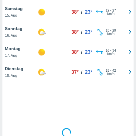
Samstag
12
-
27
38°
/
23°
km/h
15. Aug
IV,
kie-
Sonntag
15
-
29
38°
/
23°
km/h
16. Aug
er
it der
Montag
16
-
34
38°
/
23°
n von
km/h
17. Aug
cht
den sind,
Dienstag
15
-
42
 weiterhin
37°
/
23°
km/h
18. Aug
 Website
t
 indem Sie
ieren. In
l werden
über
, dass wir
s
, die für die
auf der
twendig