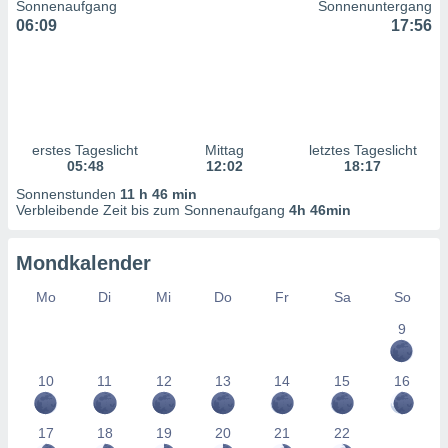
Sonnenaufgang
Sonnenuntergang
ntwicklung
06:09
17:56
serung der
g
 Daten zur
n Inhalten.
erstes Tageslicht
Mittag
letztes Tageslicht
ten und
05:48
12:02
18:17
ion durch
on
Sonnenstunden
11 h 46 min
Verbleibende Zeit bis zum Sonnenaufgang
4h 46min
,
erte
d Inhalte,
Mondkalender
on
ung und der
Mo
Di
Mi
Do
Fr
Sa
So
ce von
9
nforschung
icklung
10
11
12
13
14
15
16
serung von
.
17
18
19
20
21
22
sere 1199