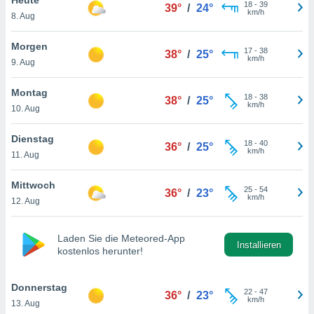
okies oder
18
-
39
39°
/
24°
km/h
8. Aug
 Partner
e es uns
n, das
Morgen
17
-
38
38°
/
25°
uf der
km/h
9. Aug
 verfolgen
lysieren
Montag
18
-
38
38°
/
25°
km/h
10. Aug
s Profil zu
um Ihnen
ierende
Dienstag
18
-
40
36°
/
25°
nd
km/h
11. Aug
erte Inhalte
. Weitere
Mittwoch
25
-
54
nen finden
36°
/
23°
km/h
12. Aug
rer
tlinie
. Sie
e
Laden Sie die Meteored-App
 jederzeit
Installieren
kostenlos herunter!
, indem Sie
altfläche
stellungen
Donnerstag
22
-
47
36°
/
23°
n Rand
km/h
13. Aug
bsite