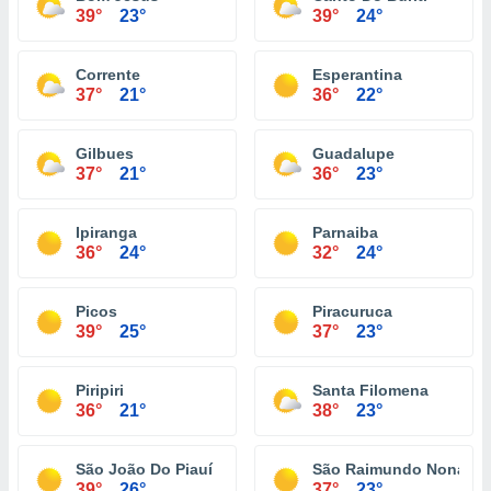
39°
23°
39°
24°
Corrente
Esperantina
37°
21°
36°
22°
Gilbues
Guadalupe
37°
21°
36°
23°
Ipiranga
Parnaiba
36°
24°
32°
24°
Picos
Piracuruca
39°
25°
37°
23°
Piripiri
Santa Filomena
36°
21°
38°
23°
São João Do Piauí
São Raimundo Nonato
39°
26°
37°
23°