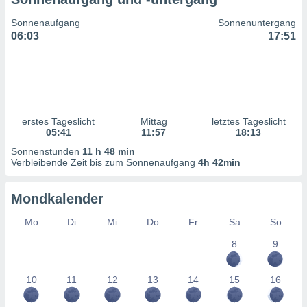
ntwicklung
serung der
Sonnenaufgang
Sonnenuntergang
06:03
17:51
g
 Daten zur
n Inhalten.
ten und
ion durch
erstes Tageslicht
Mittag
letztes Tageslicht
on
05:41
11:57
18:13
,
Sonnenstunden
11 h 48 min
erte
Verbleibende Zeit bis zum Sonnenaufgang
4h 42min
d Inhalte,
on
Mondkalender
ung und der
ce von
Mo
Di
Mi
Do
Fr
Sa
So
nforschung
8
9
icklung
serung von
.
10
11
12
13
14
15
16
sere 1199