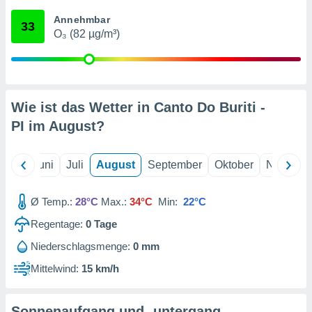
von
Annehmbar
33
erte
O₃ (82 µg/m³)
verwendung
n zur
erter
rstellung
Wie ist das Wetter in Canto Do Buriti -
n zur
ierung von
PI im
August
?
verwendung
n zur
Mai
Juni
Juli
August
September
Oktober
Novembe
erter
essung der
ung,
Ø Temp.:
28°C
Max.:
34°C
Min:
22°C
er
Regentage:
0
Tage
ce von
analyse von
Niederschlagsmenge:
0 mm
n durch
 oder
Mittelwind:
15 km/h
onen von
nen
Sonnenaufgang und -untergang