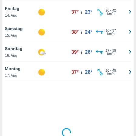
Freitag
20
-
42
37°
/
23°
km/h
14. Aug
IV,
kie-
Samstag
16
-
37
38°
/
24°
km/h
15. Aug
er
it der
Sonntag
17
-
39
39°
/
26°
n von
km/h
16. Aug
cht
den sind,
Montag
20
-
45
 weiterhin
37°
/
26°
km/h
17. Aug
 Website
t
 indem Sie
ieren. In
l werden
über
, dass wir
s
, die für die
auf der
twendig