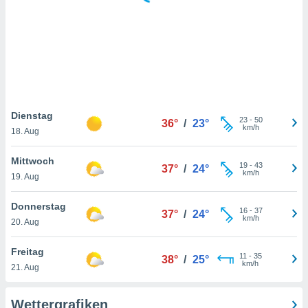
keine
r
analyse
nzeige von
der
erten
erwenden,
 nicht
Dienstag
23
-
50
36°
/
23°
erte
km/h
18. Aug
ehen
e können
Mittwoch
19
-
43
ation von
37°
/
24°
km/h
19. Aug
lehnen und
s
t auf
Donnerstag
16
-
37
37°
/
24°
site
km/h
20. Aug
 indem Sie
altfläche
Freitag
11
-
35
 klicken.
38°
/
25°
km/h
21. Aug
Zustimmung
wir und
Wettergrafiken
tner